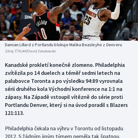
Baseball a softbal
Soutěže
Basketbal
Historické návraty
Biatlon
Aplikace ČT sport
Damian Lillard z Portlandu blokuje Malika Beasleyho z Denveru
Boby a skeleton
AZ kvíz
Zdroj:
ČTK/AP/David Zalubowski
Box
Kanadské prokletí konečně zlomeno. Philadelphia
zvítězila po 14 duelech a téměř sedmi letech na
Curling
palubovce Toronta a po výsledku 94:89 vyrovnala
sérii druhého kola Východní konference na 1:1 na
Dostihy
zápasy. Na Západě vstoupil vítězně do série proti
Portlandu Denver, který si na úvod poradil s Blazers
Florbal
121:113.
Futsal
Philadelphia čekala na výhru v Torontu od listopadu
2012. S žádným jiným týmem neměla tak špatnou
Golf