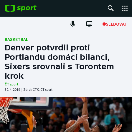
POPULÁRNÍ
SLEDOVAT
Fotbal
BASKETBAL
Denver potvrdil proti
Hokej
Portlandu domácí bilanci,
Sixers srovnali s Torontem
Tenis
krok
Atletika
ČT sport
30. 4. 2019
|
Zdroj:
ČTK
,
ČT sport
Cyklistika
DALŠÍ SPORTY
Americký fotbal
NEPŘEHLÉDNĚTE