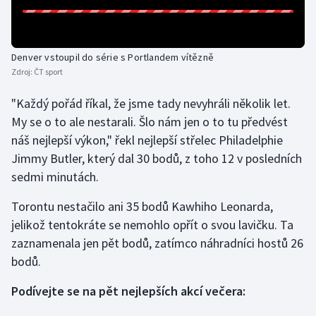
Olympijské hry
Parasport
Denver vstoupil do série s Portlandem vítězně
Zdroj:
ČT sport
Plavání
"Každý pořád říkal, že jsme tady nevyhráli několik let.
My se o to ale nestarali. Šlo nám jen o to tu předvést
Plážový volejbal
náš nejlepší výkon," řekl nejlepší střelec Philadelphie
Ragby
Jimmy Butler, který dal 30 bodů, z toho 12 v posledních
sedmi minutách.
Rychlobruslení
Torontu nestačilo ani 35 bodů Kawhiho Leonarda,
jelikož tentokráte se nemohlo opřít o svou lavičku. Ta
Rychlostní kanoistika
zaznamenala jen pět bodů, zatímco náhradníci hostů 26
Short track
bodů.
Podívejte se na pět nejlepších akcí večera:
Sportovní střelba