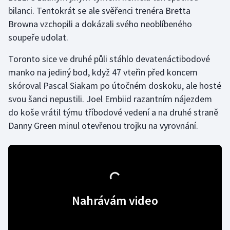
bilanci. Tentokrát se ale svěřenci trenéra Bretta
Browna vzchopili a dokázali svého neoblíbeného
Gymnastika
soupeře udolat.
Házená
Toronto sice ve druhé půli stáhlo devatenáctibodové
manko na jediný bod, když 47 vteřin před koncem
Jezdectví
skóroval Pascal Siakam po útočném doskoku, ale hosté
Judo
svou šanci nepustili. Joel Embiid razantním nájezdem
do koše vrátil týmu tříbodové vedení a na druhé straně
Krasobruslení
Danny Green minul otevřenou trojku na vyrovnání.
Lezení
Lyže a snowboard
Moderní pětiboj
Nahrávám video
Motorsport