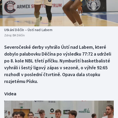
Baseball a softbal
Soutěže
Basketbal
Historické návraty
Biatlon
Aplikace ČT sport
Utkání Děčín – Ústí nad Labem
Zdroj:
BK Děčín
Boby a skeleton
AZ kvíz
Severočeské derby vyhrálo Ústí nad Labem, které
dobylo palubovku Děčína po výsledku 77:72 a udrželi
Box
po 8. kole NBL třetí příčku. Nymburští basketbalisté
Curling
vyhráli i šestý ligový zápas v sezoně, o výhře 92:65
rozhodl v poslední čtvrtině. Opava dala stopku
Dostihy
rozjetému Písku.
Florbal
Videa
Futsal
Golf