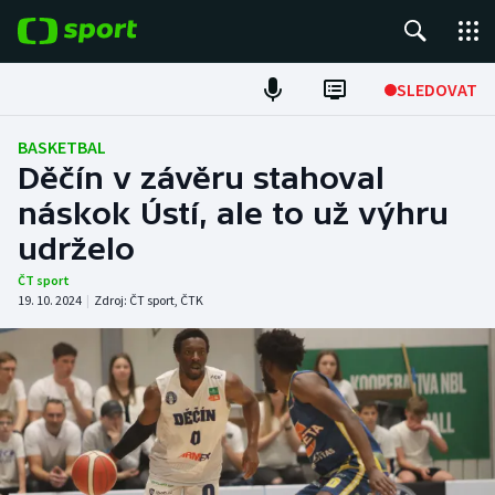
POPULÁRNÍ
SLEDOVAT
Fotbal
BASKETBAL
Děčín v závěru stahoval
Hokej
náskok Ústí, ale to už výhru
udrželo
Tenis
ČT sport
Atletika
19. 10. 2024
|
Zdroj:
ČT sport
,
ČTK
Cyklistika
DALŠÍ SPORTY
Americký fotbal
NEPŘEHLÉDNĚTE