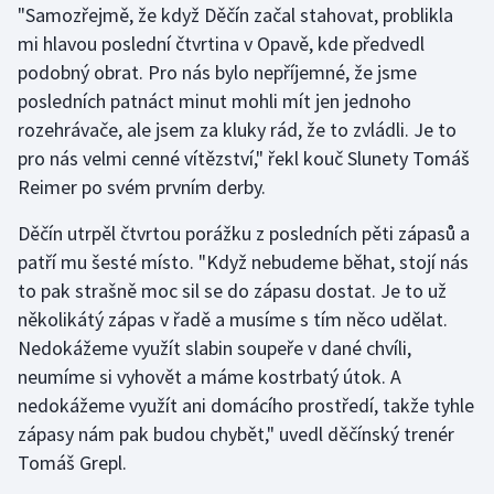
"Samozřejmě, že když Děčín začal stahovat, problikla
Olympijské hry
mi hlavou poslední čtvrtina v Opavě, kde předvedl
podobný obrat. Pro nás bylo nepříjemné, že jsme
Parasport
posledních patnáct minut mohli mít jen jednoho
rozehrávače, ale jsem za kluky rád, že to zvládli. Je to
Plavání
pro nás velmi cenné vítězství," řekl kouč Slunety Tomáš
Reimer po svém prvním derby.
Plážový volejbal
Děčín utrpěl čtvrtou porážku z posledních pěti zápasů a
Ragby
patří mu šesté místo. "Když nebudeme běhat, stojí nás
to pak strašně moc sil se do zápasu dostat. Je to už
Rychlobruslení
několikátý zápas v řadě a musíme s tím něco udělat.
Nedokážeme využít slabin soupeře v dané chvíli,
Rychlostní kanoistika
neumíme si vyhovět a máme kostrbatý útok. A
nedokážeme využít ani domácího prostředí, takže tyhle
Short track
zápasy nám pak budou chybět," uvedl děčínský trenér
Sportovní střelba
Tomáš Grepl.