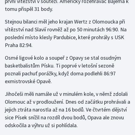
první vítězství v soutěži. Americký rozehrávač Bajema k
tomu přispěl 31 body.
Stejnou bilanci měl jeho krajan Wertz z Olomoucka při
vítězství nad Slavií rovněž až po 50 minutách 96:90. Na
poslední místo klesly Pardubice, které prohrály s USK
Praha 82:94.
Osmé ligové kolo a soupeř z Opavy se stal osudným
basketbalistům Písku. Ti poprvé v letošní sezoně
poznali pachuť porážky, když doma podlehli 86:97
exmistrovské Opavě.
Jihočeši měli namále už v minulém kole, v němž zdolali
Olomouc až v prodloužení. Dnes od začátku prohrávali a
jejich ztráta narostla až na 16 bodů. Ve čtvrtém dějství
sice Písek snížil na rozdíl dvou bodů, Opava ale znovu
odskočila a výhru už si pohlídala.