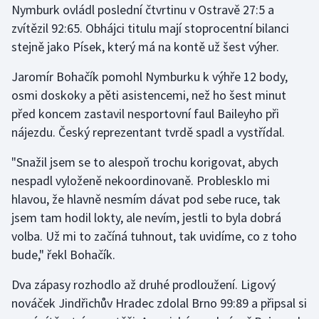
Nymburk ovládl poslední čtvrtinu v Ostravě 27:5 a
Stolní tenis
zvítězil 92:65. Obhájci titulu mají stoprocentní bilanci
Triatlon
stejně jako Písek, který má na kontě už šest výher.
Jaromír Bohačík pomohl Nymburku k výhře 12 body,
Veslování
osmi doskoky a pěti asistencemi, než ho šest minut
před koncem zastavil nesportovní faul Baileyho při
Vodní slalom
nájezdu. Český reprezentant tvrdě spadl a vystřídal.
Volejbal
"Snažil jsem se to alespoň trochu korigovat, abych
nespadl vyloženě nekoordinovaně. Problesklo mi
Ostatní
hlavou, že hlavně nesmím dávat pod sebe ruce, tak
jsem tam hodil lokty, ale nevím, jestli to byla dobrá
volba. Už mi to začíná tuhnout, tak uvidíme, co z toho
bude," řekl Bohačík.
Dva zápasy rozhodlo až druhé prodloužení. Ligový
nováček Jindřichův Hradec zdolal Brno 99:89 a připsal si