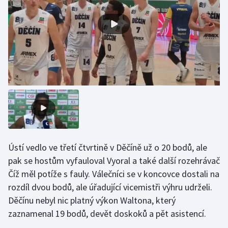
Gymnastika
Házená
Jezdectví
Judo
Krasobruslení
Lezení
Ústí vedlo ve třetí čtvrtině v Děčíně už o 20 bodů, ale
pak se hostům vyfauloval Vyoral a také další rozehrávač
Lyže a snowboard
Číž měl potíže s fauly. Válečníci se v koncovce dostali na
rozdíl dvou bodů, ale úřadující vicemistři výhru udrželi.
Moderní pětiboj
Děčínu nebyl nic platný výkon Waltona, který
zaznamenal 19 bodů, devět doskoků a pět asistencí.
Motorsport