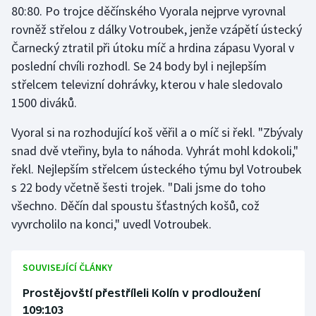
80:80. Po trojce děčínského Vyorala nejprve vyrovnal
Olympijské hry
rovněž střelou z dálky Votroubek, jenže vzápětí ústecký
Čarnecký ztratil při útoku míč a hrdina zápasu Vyoral v
Parasport
poslední chvíli rozhodl. Se 24 body byl i nejlepším
střelcem televizní dohrávky, kterou v hale sledovalo
Plavání
1500 diváků.
Plážový volejbal
Vyoral si na rozhodující koš věřil a o míč si řekl. "Zbývaly
snad dvě vteřiny, byla to náhoda. Vyhrát mohl kdokoli,"
Ragby
řekl. Nejlepším střelcem ústeckého týmu byl Votroubek
s 22 body včetně šesti trojek. "Dali jsme do toho
Rychlobruslení
všechno. Děčín dal spoustu šťastných košů, což
vyvrcholilo na konci," uvedl Votroubek.
Rychlostní kanoistika
Short track
SOUVISEJÍCÍ ČLÁNKY
Sportovní střelba
Prostějovští přestříleli Kolín v prodloužení
109:103