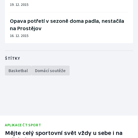
Stolní tenis
19. 12. 2015
Triatlon
Opava potřetí v sezoně doma padla, nestačila
na Prostějov
Veslování
16. 12. 2015
Vodní slalom
ŠTÍTKY
Volejbal
Basketbal
Domácí soutěže
Ostatní
APLIKACE ČT SPORT
Mějte celý sportovní svět vždy u sebe i na