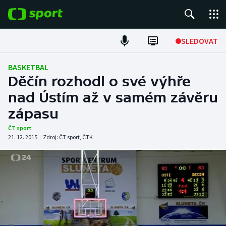
POPULÁRNÍ
SLEDOVAT
Fotbal
BASKETBAL
Děčín rozhodl o své výhře
Hokej
nad Ústím až v samém závěru
zápasu
Tenis
ČT sport
Atletika
21. 12. 2015
|
Zdroj:
ČT sport
,
ČTK
Cyklistika
DALŠÍ SPORTY
Americký fotbal
NEPŘEHLÉDNĚTE