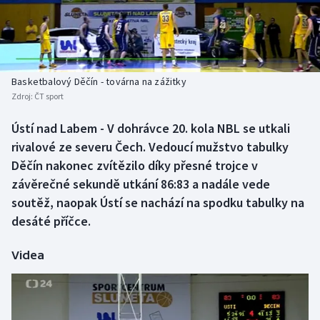
Baseball a softbal
Soutěže
Basketbal
Historické návraty
Biatlon
Aplikace ČT sport
Basketbalový Děčín - továrna na zážitky
Zdroj:
ČT sport
Boby a skeleton
AZ kvíz
Ústí nad Labem - V dohrávce 20. kola NBL se utkali
rivalové ze severu Čech. Vedoucí mužstvo tabulky
Box
Děčín nakonec zvítězilo díky přesné trojce v
Curling
závěrečné sekundě utkání 86:83 a nadále vede
soutěž, naopak Ústí se nachází na spodku tabulky na
Dostihy
desáté příčce.
Florbal
Videa
Futsal
Golf