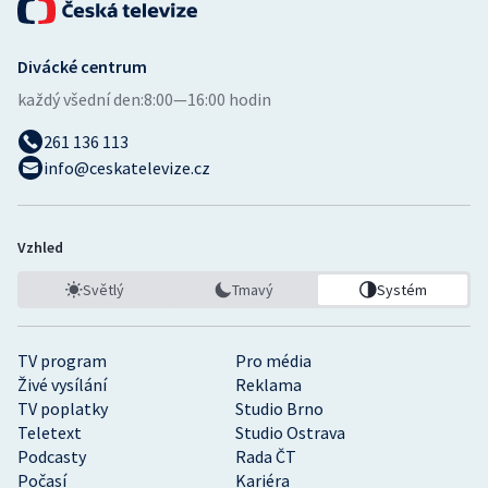
Divácké centrum
každý všední den:
8:00—16:00 hodin
261 136 113
info@ceskatelevize.cz
Vzhled
Světlý
Tmavý
Systém
TV program
Pro média
Živé vysílání
Reklama
TV poplatky
Studio Brno
Teletext
Studio Ostrava
Podcasty
Rada ČT
Počasí
Kariéra