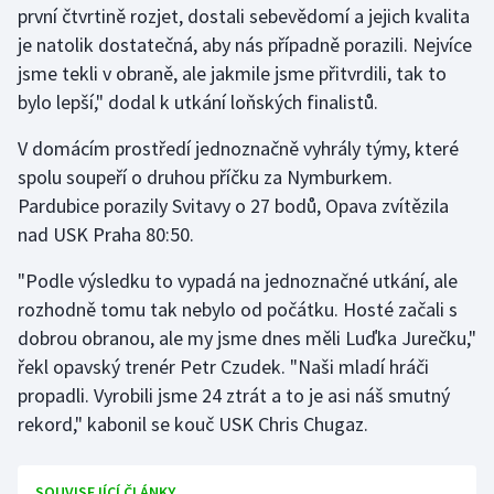
první čtvrtině rozjet, dostali sebevědomí a jejich kvalita
je natolik dostatečná, aby nás případně porazili. Nejvíce
Gymnastika
jsme tekli v obraně, ale jakmile jsme přitvrdili, tak to
bylo lepší," dodal k utkání loňských finalistů.
Házená
V domácím prostředí jednoznačně vyhrály týmy, které
Jezdectví
spolu soupeří o druhou příčku za Nymburkem.
Pardubice porazily Svitavy o 27 bodů, Opava zvítězila
Judo
nad USK Praha 80:50.
Krasobruslení
"Podle výsledku to vypadá na jednoznačné utkání, ale
rozhodně tomu tak nebylo od počátku. Hosté začali s
Lezení
dobrou obranou, ale my jsme dnes měli Luďka Jurečku,"
řekl opavský trenér Petr Czudek. "Naši mladí hráči
Lyže a snowboard
propadli. Vyrobili jsme 24 ztrát a to je asi náš smutný
Moderní pětiboj
rekord," kabonil se kouč USK Chris Chugaz.
Motorsport
SOUVISEJÍCÍ ČLÁNKY