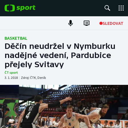
POPULÁRNÍ
SLEDOVAT
Fotbal
BASKETBAL
Děčín neudržel v Nymburku
Hokej
nadějné vedení, Pardubice
přejely Svitavy
Tenis
ČT sport
Atletika
3. 1. 2018
|
Zdroj:
ČTK
,
Deník
Cyklistika
DALŠÍ SPORTY
Americký fotbal
NEPŘEHLÉDNĚTE