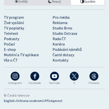
Světlý
Tmavý
Systém
TV program
Pro média
Živé vysílání
Reklama
TV poplatky
Studio Brno
Teletext
Studio Ostrava
Podcasty
Rada ČT
Počasí
Kariéra
E-shop
Podávání námětů
Mobilní a TV aplikace
Časté dotazy
Vše o ČT
Kontakty
Instagram
Facebook
YouTube
X
Threads
© Česká televize
•
•
English
Ochrana soukromí
Přístupnost