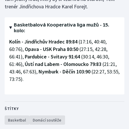
Stolní tenis
trenér Jindřichova Hradce Karel Forejt.
Triatlon
Basketbalová Kooperativa liga mužů - 15.
kolo:
Veslování
Kolín - Jindřichův Hradec 89:84
(17:16, 40:40,
Vodní slalom
60:76),
Opava - USK Praha 80:50
(27:15, 42:28,
66:41),
Pardubice - Svitavy 91:64
(30:14, 46:30,
Volejbal
61:46),
Ústí nad Labem - Olomoucko 79:83
(21:21,
43:46, 67:63),
Nymburk - Děčín 103:90
(22:27, 53:55,
Ostatní
73:75).
ŠTÍTKY
Basketbal
Domácí soutěže