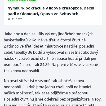
Olympijské hry
Nymburk pokračuje v ligové krasojízdě. Děčín
padl v Olomouci, Opava ve Svitavách
Parasport
28. 12. 2017
Plavání
Jako noc a den se lišily výkony jindřichohradeckých
basketbalistů v Kolíně ve třetí a čtvrté čtvrtině.
Plážový volejbal
Zatímco ve třetí desetiminutovce nastřílel poslední
celek tabulky 36 bodů a vybudoval si šestnáctibodový
Ragby
náskok, v závěrečné čtvrtině zápasu hosté přidali jen
Rychlobruslení
osm bodů a prohráli 84:89. Na první vítězství v sezoně
tak znovu nedosáhli.
Rychlostní kanoistika
Na první vítězství v sezoně tak Jihočeši znovu
nedosáhli. "I když jsme jednu chvíli hráli na hranici
Short track
našich možností, tak zase odjíždíme s prázdnou.
Sportovní střelba
Poslední čtvrtinu jsme odehráli bez organizátora. Nebyl
tam jediný hráč, který by si vzal hru na starost," řekl