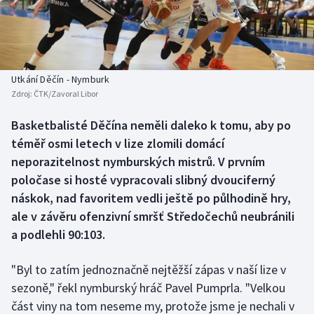
Baseball a softbal
Soutěže
Basketbal
Historické návraty
Biatlon
Aplikace ČT sport
Utkání Děčín - Nymburk
Zdroj:
ČTK/Zavoral Libor
Boby a skeleton
AZ kvíz
Basketbalisté Děčína neměli daleko k tomu, aby po
téměř osmi letech v lize zlomili domácí
Box
neporazitelnost nymburských mistrů. V prvním
Curling
poločase si hosté vypracovali slibný dvouciferný
náskok, nad favoritem vedli ještě po půlhodině hry,
Dostihy
ale v závěru ofenzivní smršť Středočechů neubránili
a podlehli 90:103.
Florbal
"Byl to zatím jednoznačně nejtěžší zápas v naší lize v
Futsal
sezoně," řekl nymburský hráč Pavel Pumprla. "Velkou
část viny na tom neseme my, protože jsme je nechali v
Golf