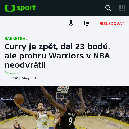
POPULÁRNÍ
SLEDOVAT
Fotbal
BASKETBAL
Curry je zpět, dal 23 bodů,
Hokej
ale prohru Warriors v NBA
neodvrátil
Tenis
ČT sport
Atletika
6. 3. 2020
|
Zdroj:
ČTK
Cyklistika
DALŠÍ SPORTY
Americký fotbal
NEPŘEHLÉDNĚTE