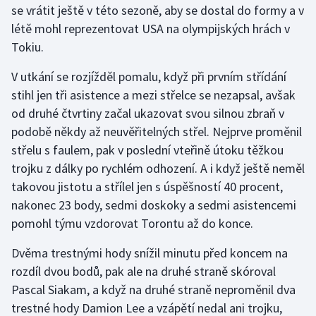
se vrátit ještě v této sezoně, aby se dostal do formy a v
létě mohl reprezentovat USA na olympijských hrách v
Gymnastika
Tokiu.
Házená
V utkání se rozjížděl pomalu, když při prvním střídání
stihl jen tři asistence a mezi střelce se nezapsal, avšak
Jezdectví
od druhé čtvrtiny začal ukazovat svou silnou zbraň v
podobě někdy až neuvěřitelných střel. Nejprve proměnil
Judo
střelu s faulem, pak v poslední vteřině útoku těžkou
trojku z dálky po rychlém odhození. A i když ještě neměl
Krasobruslení
takovou jistotu a střílel jen s úspěšností 40 procent,
Lezení
nakonec 23 body, sedmi doskoky a sedmi asistencemi
pomohl týmu vzdorovat Torontu až do konce.
Lyže a snowboard
Dvěma trestnými hody snížil minutu před koncem na
Moderní pětiboj
rozdíl dvou bodů, pak ale na druhé straně skóroval
Pascal Siakam, a když na druhé straně neproměnil dva
Motorsport
trestné hody Damion Lee a vzápětí nedal ani trojku,