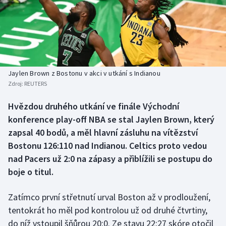
Baseball a softbal
Soutěže
Basketbal
Historické návraty
Biatlon
Aplikace ČT sport
Jaylen Brown z Bostonu v akci v utkání s Indianou
Boby a skeleton
AZ kvíz
Zdroj:
REUTERS
Box
Hvězdou druhého utkání ve finále Východní
konference play-off NBA se stal Jaylen Brown, který
Curling
zapsal 40 bodů, a měl hlavní zásluhu na vítězství
Bostonu 126:110 nad Indianou. Celtics proto vedou
Dostihy
nad Pacers už 2:0 na zápasy a přiblížili se postupu do
boje o titul.
Florbal
Zatímco první střetnutí urval Boston až v prodloužení,
Futsal
tentokrát ho měl pod kontrolou už od druhé čtvrtiny,
do níž vstoupil šňůrou 20:0. Ze stavu 22:27 skóre otočil
Golf