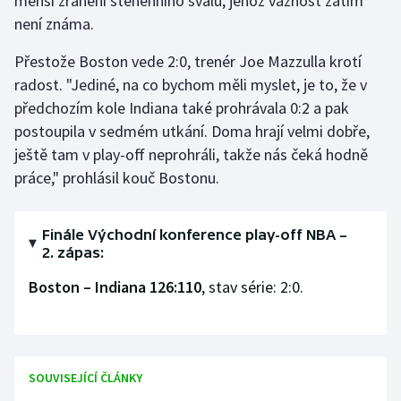
menší zranění stehenního svalu, jehož vážnost zatím
není známa.
Olympijské hry
Přestože Boston vede 2:0, trenér Joe Mazzulla krotí
Parasport
radost. "Jediné, na co bychom měli myslet, je to, že v
předchozím kole Indiana také prohrávala 0:2 a pak
Plavání
postoupila v sedmém utkání. Doma hrají velmi dobře,
ještě tam v play-off neprohráli, takže nás čeká hodně
Plážový volejbal
práce," prohlásil kouč Bostonu.
Ragby
Finále Východní konference play-off NBA –
Rychlobruslení
2. zápas:
Rychlostní kanoistika
Boston – Indiana 126:110
, stav série: 2:0.
Short track
Sportovní střelba
SOUVISEJÍCÍ ČLÁNKY