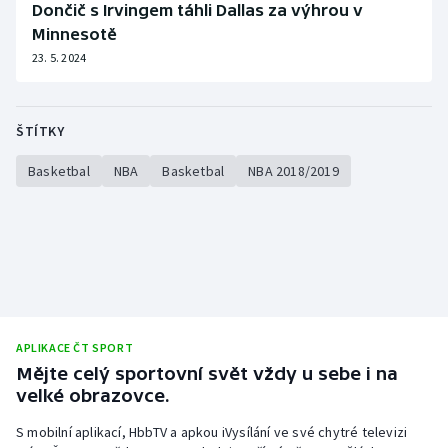
Dončič s Irvingem táhli Dallas za výhrou v
Stolní tenis
Minnesotě
23. 5. 2024
Triatlon
Veslování
ŠTÍTKY
Vodní slalom
Basketbal
NBA
Basketbal
NBA 2018/2019
Volejbal
Ostatní
APLIKACE ČT SPORT
Mějte celý sportovní svět vždy u sebe i na
velké obrazovce.
S mobilní aplikací, HbbTV a apkou iVysílání ve své chytré televizi