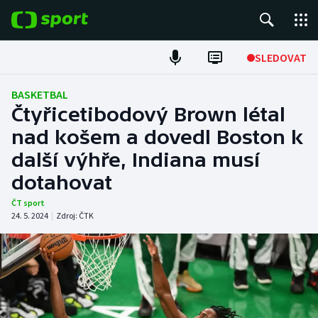
POPULÁRNÍ
SLEDOVAT
Fotbal
BASKETBAL
Čtyřicetibodový Brown létal
Hokej
nad košem a dovedl Boston k
další výhře, Indiana musí
Tenis
dotahovat
Atletika
ČT sport
24. 5. 2024
|
Zdroj:
ČTK
Cyklistika
DALŠÍ SPORTY
Americký fotbal
NEPŘEHLÉDNĚTE