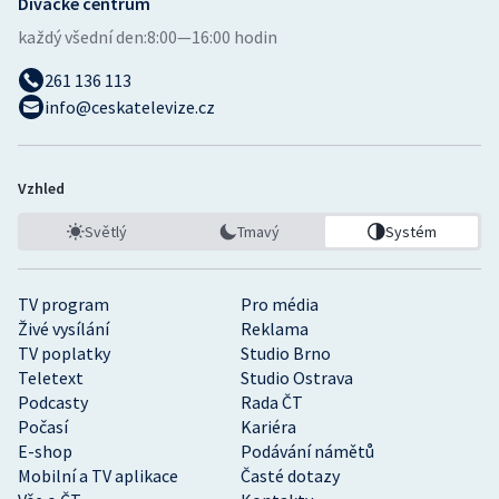
Divácké centrum
každý všední den:
8:00—16:00 hodin
261 136 113
info@ceskatelevize.cz
Vzhled
Světlý
Tmavý
Systém
TV program
Pro média
Živé vysílání
Reklama
TV poplatky
Studio Brno
Teletext
Studio Ostrava
Podcasty
Rada ČT
Počasí
Kariéra
E-shop
Podávání námětů
Mobilní a TV aplikace
Časté dotazy