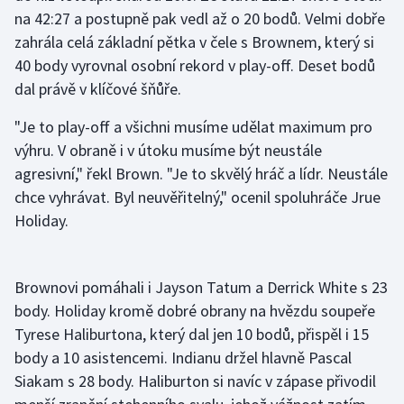
na 42:27 a postupně pak vedl až o 20 bodů. Velmi dobře
zahrála celá základní pětka v čele s Brownem, který si
Gymnastika
40 body vyrovnal osobní rekord v play-off. Deset bodů
Házená
dal právě v klíčové šňůře.
"Je to play-off a všichni musíme udělat maximum pro
Jezdectví
výhru. V obraně i v útoku musíme být neustále
Judo
agresivní," řekl Brown. "Je to skvělý hráč a lídr. Neustále
chce vyhrávat. Byl neuvěřitelný," ocenil spoluhráče Jrue
Krasobruslení
Holiday.
Lezení
Brownovi pomáhali i Jayson Tatum a Derrick White s 23
Lyže a snowboard
body. Holiday kromě dobré obrany na hvězdu soupeře
Tyrese Haliburtona, který dal jen 10 bodů, přispěl i 15
Moderní pětiboj
body a 10 asistencemi. Indianu držel hlavně Pascal
Siakam s 28 body. Haliburton si navíc v zápase přivodil
Motorsport