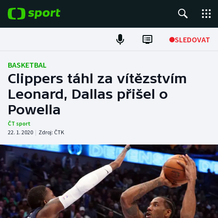
POPULÁRNÍ
SLEDOVAT
Fotbal
BASKETBAL
Clippers táhl za vítězstvím
Hokej
Leonard, Dallas přišel o
Powella
Tenis
ČT sport
Atletika
22. 1. 2020
|
Zdroj:
ČTK
Cyklistika
DALŠÍ SPORTY
Americký fotbal
NEPŘEHLÉDNĚTE