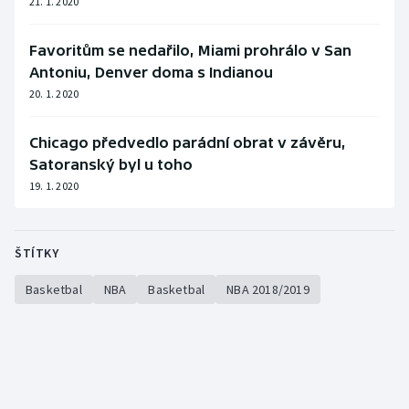
21. 1. 2020
Stolní tenis
Favoritům se nedařilo, Miami prohrálo v San
Triatlon
Antoniu, Denver doma s Indianou
20. 1. 2020
Veslování
Chicago předvedlo parádní obrat v závěru,
Vodní slalom
Satoranský byl u toho
Volejbal
19. 1. 2020
Ostatní
ŠTÍTKY
Basketbal
NBA
Basketbal
NBA 2018/2019