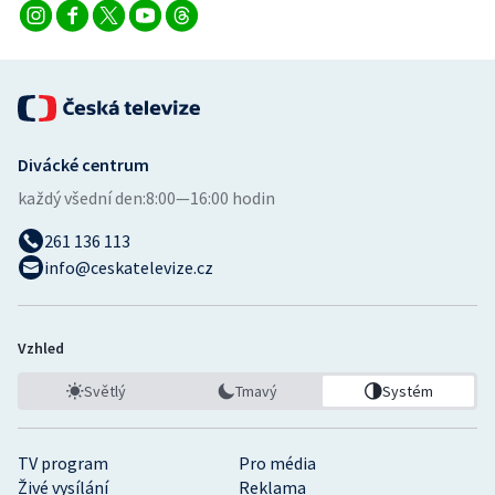
Divácké centrum
každý všední den:
8:00—16:00 hodin
261 136 113
info@ceskatelevize.cz
Vzhled
Světlý
Tmavý
Systém
TV program
Pro média
Živé vysílání
Reklama