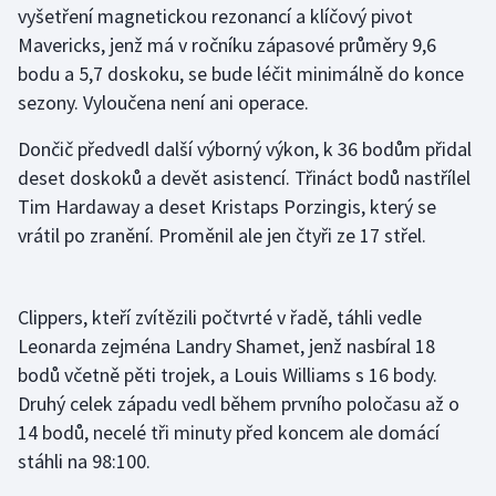
vyšetření magnetickou rezonancí a klíčový pivot
Mavericks, jenž má v ročníku zápasové průměry 9,6
Gymnastika
bodu a 5,7 doskoku, se bude léčit minimálně do konce
sezony. Vyloučena není ani operace.
Házená
Dončič předvedl další výborný výkon, k 36 bodům přidal
Jezdectví
deset doskoků a devět asistencí. Třináct bodů nastřílel
Tim Hardaway a deset Kristaps Porzingis, který se
Judo
vrátil po zranění. Proměnil ale jen čtyři ze 17 střel.
Krasobruslení
Clippers, kteří zvítězili počtvrté v řadě, táhli vedle
Lezení
Leonarda zejména Landry Shamet, jenž nasbíral 18
Lyže a snowboard
bodů včetně pěti trojek, a Louis Williams s 16 body.
Druhý celek západu vedl během prvního poločasu až o
Moderní pětiboj
14 bodů, necelé tři minuty před koncem ale domácí
stáhli na 98:100.
Motorsport