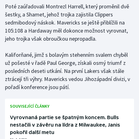
Poté zaúřadovali Montrezl Harrell, který proměnil dvě
Olympijské hry
šestky, a Shamet, jehož trojka zajistila Clippers
sedmibodový náskok. Mavericks se ještě přiblížili na
Parasport
105:108 a Hardaway měl dokonce možnost vyrovnat,
jeho trojka však obroučkou nepropadla.
Plavání
Plážový volejbal
Kaliforňané, jimž s bolavým stehenním svalem chyběl
už pošesté v řadě Paul George, získali osmý triumf z
Ragby
posledních deseti utkání. Na první Lakers však stále
ztrácejí tři výhry. Mavericks vedou Jihozápadní divizi, v
Rychlobruslení
pořadí konference jsou pátí.
Rychlostní kanoistika
SOUVISEJÍCÍ ČLÁNKY
Short track
Vyrovnaná partie se špatným koncem. Bulls
nestačili v závěru na lídra z Milwaukee, Janis
Sportovní střelba
pokořil další metu