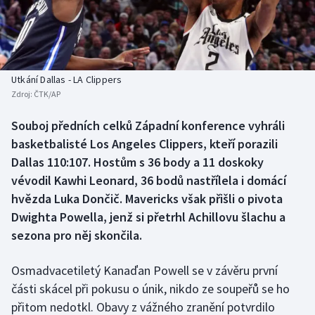
Baseball a softbal
Soutěže
Basketbal
Historické návraty
Biatlon
Aplikace ČT sport
Utkání Dallas - LA Clippers
Zdroj:
ČTK/AP
Boby a skeleton
AZ kvíz
Souboj předních celků Západní konference vyhráli
basketbalisté Los Angeles Clippers, kteří porazili
Box
Dallas 110:107. Hostům s 36 body a 11 doskoky
Curling
vévodil Kawhi Leonard, 36 bodů nastřílela i domácí
hvězda Luka Dončič. Mavericks však přišli o pivota
Dostihy
Dwighta Powella, jenž si přetrhl Achillovu šlachu a
sezona pro něj skončila.
Florbal
Osmadvacetiletý Kanaďan Powell se v závěru první
Futsal
části skácel při pokusu o únik, nikdo ze soupeřů se ho
přitom nedotkl. Obavy z vážného zranění potvrdilo
Golf