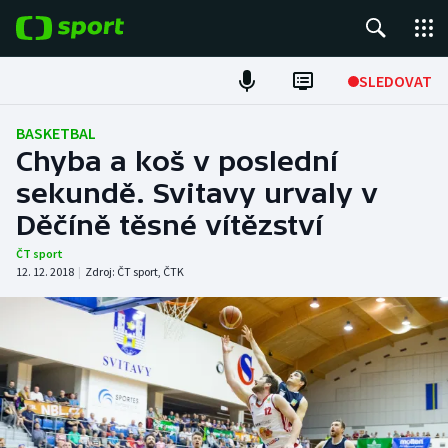
POPULÁRNÍ
SLEDOVAT
Fotbal
BASKETBAL
Chyba a koš v poslední
Hokej
sekundě. Svitavy urvaly v
Děčíně těsné vítězství
Tenis
ČT sport
Atletika
12. 12. 2018
|
Zdroj:
ČT sport
,
ČTK
Cyklistika
DALŠÍ SPORTY
Americký fotbal
NEPŘEHLÉDNĚTE