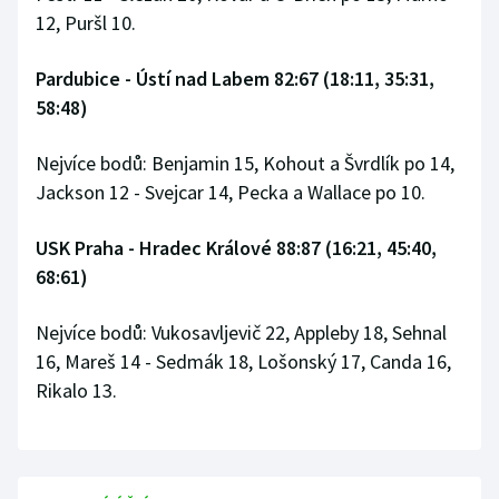
Stolní tenis
12, Puršl 10.
Triatlon
Pardubice - Ústí nad Labem 82:67 (18:11, 35:31,
58:48)
Veslování
Nejvíce bodů: Benjamin 15, Kohout a Švrdlík po 14,
Vodní slalom
Jackson 12 - Svejcar 14, Pecka a Wallace po 10.
Volejbal
USK Praha - Hradec Králové 88:87 (16:21, 45:40,
68:61)
Ostatní
Nejvíce bodů: Vukosavljevič 22, Appleby 18, Sehnal
16, Mareš 14 - Sedmák 18, Lošonský 17, Canda 16,
Rikalo 13.