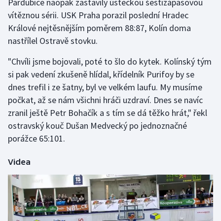
Pardubice naopak zastavily ústeckou šestizápasovou
vítěznou sérii. USK Praha porazil poslední Hradec
Gymnastika
Králové nejtěsnějším poměrem 88:87, Kolín doma
nastřílel Ostravě stovku.
Házená
"Chvíli jsme bojovali, poté to šlo do kytek. Kolínský tým
Jezdectví
si pak vedení zkušeně hlídal, křídelník Purifoy by se
dnes trefil i ze šatny, byl ve velkém laufu. My musíme
Judo
počkat, až se nám všichni hráči uzdraví. Dnes se navíc
zranil ještě Petr Bohačík a s tím se dá těžko hrát," řekl
Krasobruslení
ostravský kouč Dušan Medvecký po jednoznačné
porážce 65:101.
Lezení
Videa
Lyže a snowboard
Moderní pětiboj
Motorsport