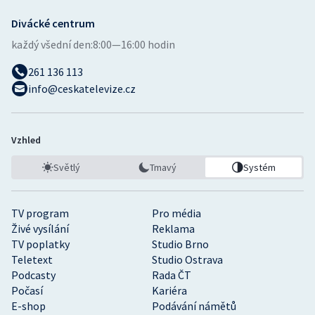
Divácké centrum
každý všední den:
8:00—16:00 hodin
261 136 113
info@ceskatelevize.cz
Vzhled
Světlý
Tmavý
Systém
TV program
Pro média
Živé vysílání
Reklama
TV poplatky
Studio Brno
Teletext
Studio Ostrava
Podcasty
Rada ČT
Počasí
Kariéra
E-shop
Podávání námětů