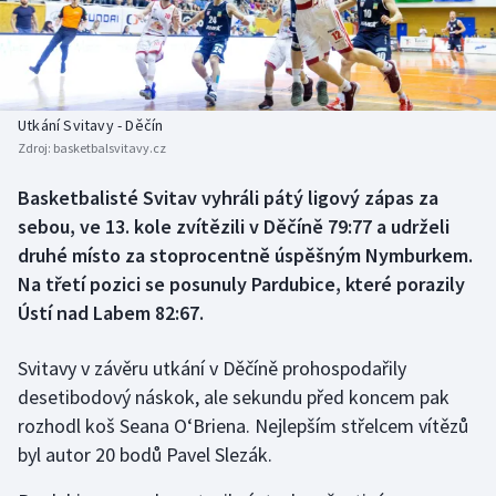
Baseball a softbal
Soutěže
Basketbal
Historické návraty
Biatlon
Aplikace ČT sport
Utkání Svitavy - Děčín
Zdroj:
basketbalsvitavy.cz
Boby a skeleton
AZ kvíz
Basketbalisté Svitav vyhráli pátý ligový zápas za
sebou, ve 13. kole zvítězili v Děčíně 79:77 a udrželi
Box
druhé místo za stoprocentně úspěšným Nymburkem.
Curling
Na třetí pozici se posunuly Pardubice, které porazily
Ústí nad Labem 82:67.
Dostihy
Svitavy v závěru utkání v Děčíně prohospodařily
Florbal
desetibodový náskok, ale sekundu před koncem pak
rozhodl koš Seana O‘Briena. Nejlepším střelcem vítězů
Futsal
byl autor 20 bodů Pavel Slezák.
Golf