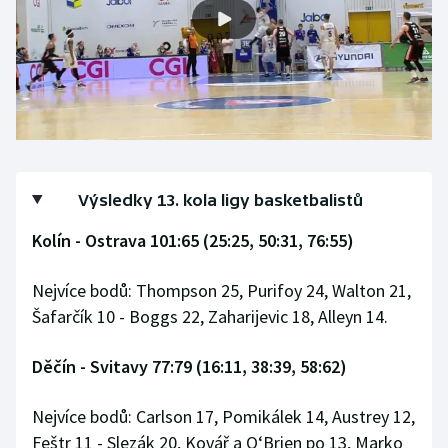
Olympijské hry
Parasport
Plavání
Plážový volejbal
Výsledky 13. kola ligy basketbalistů
Ragby
Kolín - Ostrava 101:65 (25:25, 50:31, 76:55)
Rychlobruslení
Nejvíce bodů: Thompson 25, Purifoy 24, Walton 21,
Šafarčík 10 - Boggs 22, Zaharijevic 18, Alleyn 14.
Rychlostní kanoistika
Děčín - Svitavy 77:79 (16:11, 38:39, 58:62)
Short track
Sportovní střelba
Nejvíce bodů: Carlson 17, Pomikálek 14, Austrey 12,
Feštr 11 - Slezák 20, Kovář a O‘Brien po 13, Marko