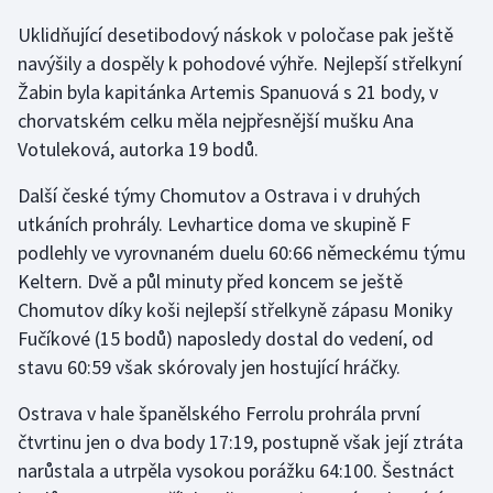
Uklidňující desetibodový náskok v poločase pak ještě
Olympijské hry
navýšily a dospěly k pohodové výhře. Nejlepší střelkyní
Parasport
Žabin byla kapitánka Artemis Spanuová s 21 body, v
chorvatském celku měla nejpřesnější mušku Ana
Plavání
Votuleková, autorka 19 bodů.
Plážový volejbal
Další české týmy Chomutov a Ostrava i v druhých
utkáních prohrály. Levhartice doma ve skupině F
Ragby
podlehly ve vyrovnaném duelu 60:66 německému týmu
Keltern. Dvě a půl minuty před koncem se ještě
Rychlobruslení
Chomutov díky koši nejlepší střelkyně zápasu Moniky
Fučíkové (15 bodů) naposledy dostal do vedení, od
Rychlostní kanoistika
stavu 60:59 však skórovaly jen hostující hráčky.
Short track
Ostrava v hale španělského Ferrolu prohrála první
čtvrtinu jen o dva body 17:19, postupně však její ztráta
Sportovní střelba
narůstala a utrpěla vysokou porážku 64:100. Šestnáct