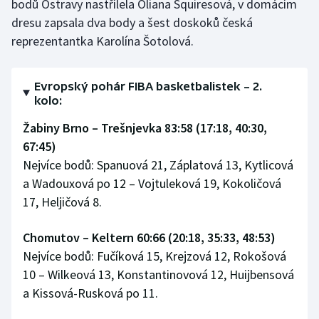
bodů Ostravy nastřílela Oliana Squiresová, v domácím
Stolní tenis
dresu zapsala dva body a šest doskoků česká
reprezentantka Karolína Šotolová.
Triatlon
Veslování
Evropský pohár FIBA basketbalistek – 2.
kolo:
Vodní slalom
Žabiny Brno – Trešnjevka 83:58 (17:18, 40:30,
67:45)
Volejbal
Nejvíce bodů: Spanuová 21, Záplatová 13, Kytlicová
Ostatní
a Wadouxová po 12 – Vojtuleková 19, Kokoličová
17, Heljičová 8.
Chomutov – Keltern 60:66 (20:18, 35:33, 48:53)
Nejvíce bodů: Fučíková 15, Krejzová 12, Rokošová
10 – Wilkeová 13, Konstantinovová 12, Huijbensová
a Kissová-Rusková po 11.