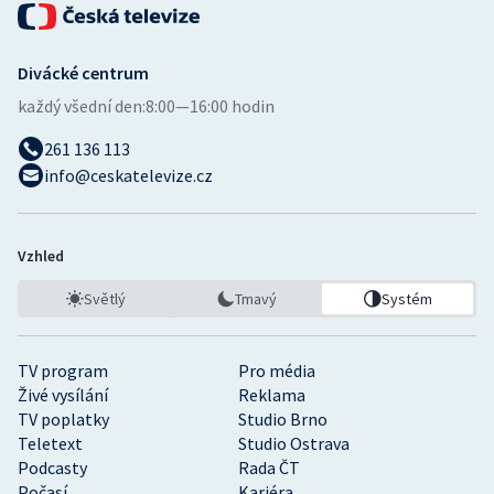
Divácké centrum
každý všední den:
8:00—16:00 hodin
261 136 113
info@ceskatelevize.cz
Vzhled
Světlý
Tmavý
Systém
TV program
Pro média
Živé vysílání
Reklama
TV poplatky
Studio Brno
Teletext
Studio Ostrava
Podcasty
Rada ČT
Počasí
Kariéra