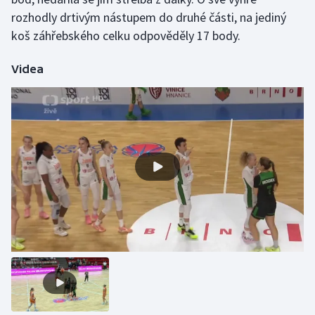
rozhodly drtivým nástupem do druhé části, na jediný
Gymnastika
koš záhřebského celku odpověděly 17 body.
Házená
Videa
Jezdectví
Judo
Krasobruslení
Lezení
Lyže a snowboard
Moderní pětiboj
Motorsport