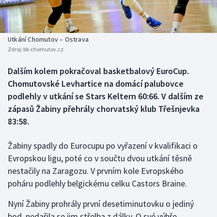
Baseball a softbal
Soutěže
Basketbal
Historické návraty
Utkání Chomutov – Ostrava
Zdroj:
bk-chomutov.cz
Biatlon
Aplikace ČT sport
Dalším kolem pokračoval basketbalový EuroCup.
Boby a skeleton
AZ kvíz
Chomutovské Levhartice na domácí palubovce
podlehly v utkání se Stars Keltern 60:66. V dalším ze
Box
zápasů Žabiny přehrály chorvatský klub Třešnjevka
83:58.
Curling
Žabiny spadly do Eurocupu po vyřazení v kvalifikaci o
Dostihy
Evropskou ligu, poté co v součtu dvou utkání těsně
Florbal
nestačily na Zaragozu. V prvním kole Evropského
poháru podlehly belgickému celku Castors Braine.
Futsal
Nyní Žabiny prohrály první desetiminutovku o jediný
bod, nedařila se jim střelba z dálky. O své výhře
Golf