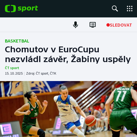
POPULÁRNÍ
SLEDOVAT
Fotbal
BASKETBAL
Chomutov v EuroCupu
Hokej
nezvládl závěr, Žabiny uspěly
Tenis
ČT sport
15. 10. 2025
|
Zdroj:
ČT sport
,
ČTK
Atletika
Cyklistika
DALŠÍ SPORTY
Americký fotbal
NEPŘEHLÉDNĚTE