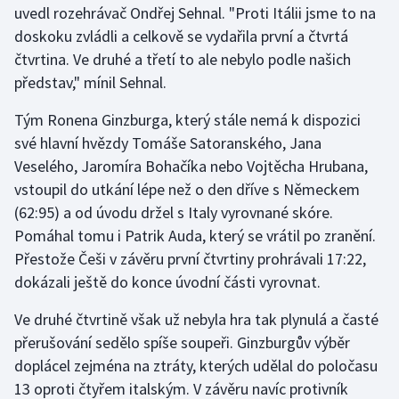
uvedl rozehrávač Ondřej Sehnal. "Proti Itálii jsme to na
doskoku zvládli a celkově se vydařila první a čtvrtá
Gymnastika
čtvrtina. Ve druhé a třetí to ale nebylo podle našich
představ," mínil Sehnal.
Házená
Tým Ronena Ginzburga, který stále nemá k dispozici
Jezdectví
své hlavní hvězdy Tomáše Satoranského, Jana
Veselého, Jaromíra Bohačíka nebo Vojtěcha Hrubana,
Judo
vstoupil do utkání lépe než o den dříve s Německem
(62:95) a od úvodu držel s Italy vyrovnané skóre.
Krasobruslení
Pomáhal tomu i Patrik Auda, který se vrátil po zranění.
Lezení
Přestože Češi v závěru první čtvrtiny prohrávali 17:22,
dokázali ještě do konce úvodní části vyrovnat.
Lyže a snowboard
Ve druhé čtvrtině však už nebyla hra tak plynulá a časté
Moderní pětiboj
přerušování sedělo spíše soupeři. Ginzburgův výběr
doplácel zejména na ztráty, kterých udělal do poločasu
Motorsport
13 oproti čtyřem italským. V závěru navíc protivník