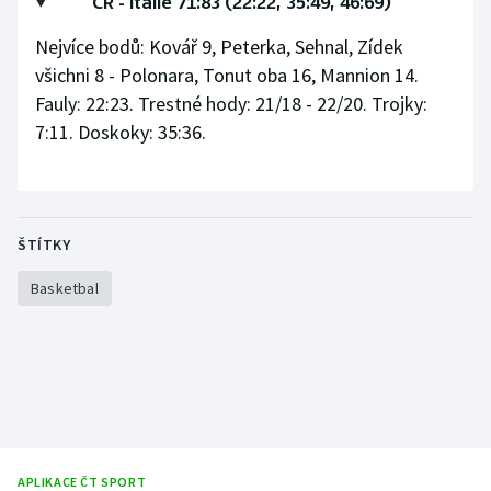
ČR - Itálie 71:83 (22:22, 35:49, 46:69)
Stolní tenis
Nejvíce bodů: Kovář 9, Peterka, Sehnal, Zídek
Triatlon
všichni 8 - Polonara, Tonut oba 16, Mannion 14.
Fauly: 22:23. Trestné hody: 21/18 - 22/20. Trojky:
Veslování
7:11. Doskoky: 35:36.
Vodní slalom
Volejbal
ŠTÍTKY
Ostatní
Basketbal
APLIKACE ČT SPORT