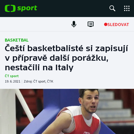
POPULÁRNÍ
SLEDOVAT
Fotbal
BASKETBAL
Čeští basketbalisté si zapisují
Hokej
v přípravě další porážku,
nestačili na Italy
Tenis
ČT sport
Atletika
19. 6. 2021
|
Zdroj:
ČT sport
,
ČTK
Cyklistika
DALŠÍ SPORTY
Americký fotbal
NEPŘEHLÉDNĚTE