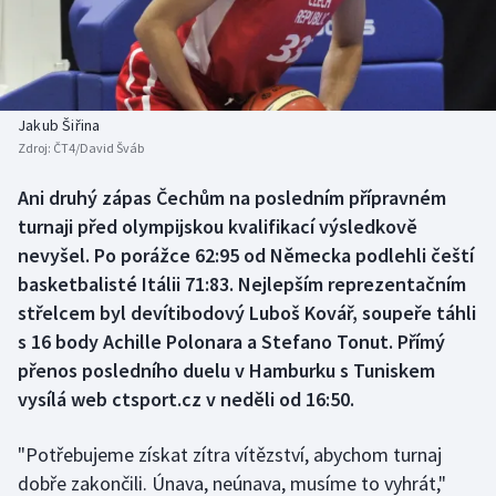
Baseball a softbal
Soutěže
Basketbal
Historické návraty
Biatlon
Aplikace ČT sport
Jakub Šiřina
Zdroj:
ČT4/David Šváb
Boby a skeleton
AZ kvíz
Ani druhý zápas Čechům na posledním přípravném
turnaji před olympijskou kvalifikací výsledkově
Box
nevyšel. Po porážce 62:95 od Německa podlehli čeští
Curling
basketbalisté Itálii 71:83. Nejlepším reprezentačním
střelcem byl devítibodový Luboš Kovář, soupeře táhli
Dostihy
s 16 body Achille Polonara a Stefano Tonut. Přímý
přenos posledního duelu v Hamburku s Tuniskem
Florbal
vysílá web ctsport.cz v neděli od 16:50.
Futsal
"Potřebujeme získat zítra vítězství, abychom turnaj
dobře zakončili. Únava, neúnava, musíme to vyhrát,"
Golf