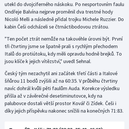
utekl do dvojciferného náskoku. Po nesportovním faulu
Olympijské hry
Ondřeje Balvína nejprve proměnil dva trestné hody
Nicoló Melli a následně přidal trojku Michele Ruzzier. Do
Parasport
kabin Češi odcházeli se čtrnáctibodovou ztrátou.
Plavání
"Ten počet ztrát nemůže na takovéhle úrovni být. První
tři čtvrtiny jsme se špatně prali s rychlým přechodem
Plážový volejbal
Italů do protiútoku, kdy měli opravdu hodně brejků. To
jsou klíče k jejich vítězství," uvedl Sehnal.
Ragby
Český tým nezachytil ani začátek třetí části a Italové
Rychlobruslení
šňůrou 11 bodů zvýšili až na 60:35. V průběhu čtvrtiny
navíc dohrál kvůli pěti faulům Auda. Korekce výsledku
Rychlostní kanoistika
přišla až v závěrečné desetiminutovce, kdy na
palubovce dostali větší prostor Kovář či Zídek. Češi i
Short track
díky jejich příspěvku nakonec snížili na konečných 71:83.
Sportovní střelba