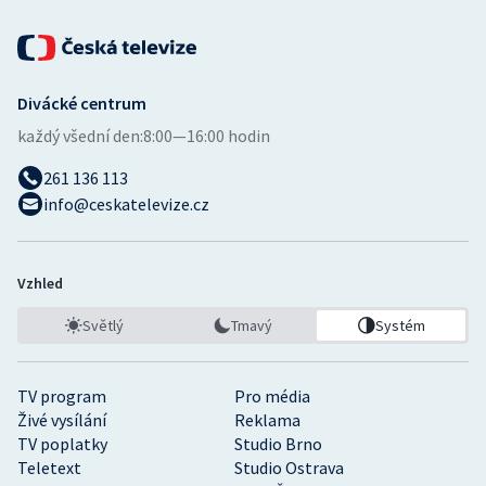
Divácké centrum
každý všední den:
8:00—16:00 hodin
261 136 113
info@ceskatelevize.cz
Vzhled
Světlý
Tmavý
Systém
TV program
Pro média
Živé vysílání
Reklama
TV poplatky
Studio Brno
Teletext
Studio Ostrava