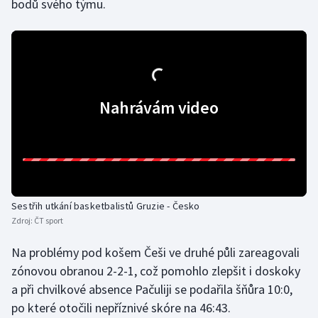
bodů svého týmu.
Olympijské hry
Parasport
Plavání
Nahrávám video
Plážový volejbal
Ragby
Rychlobruslení
Sestřih utkání basketbalistů Gruzie - Česko
Zdroj:
ČT sport
Rychlostní kanoistika
Na problémy pod košem Češi ve druhé půli zareagovali
Short track
zónovou obranou 2-2-1, což pomohlo zlepšit i doskoky
a při chvilkové absence Pačuliji se podařila šňůra 10:0,
Sportovní střelba
po které otočili nepříznivé skóre na 46:43.