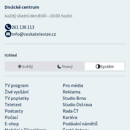
Divácké centrum
každý všední den:
8:00—16:00 hodin
261 136 113
info@ceskatelevize.cz
Vzhled
Světlý
Tmavý
Systém
TV program
Pro média
Živé vysílání
Reklama
TV poplatky
Studio Brno
Teletext
Studio Ostrava
Podcasty
Rada ČT
Počasí
Kariéra
E-shop
Podávání námětů
Mobilní a TV aplikace
Časté dotazy