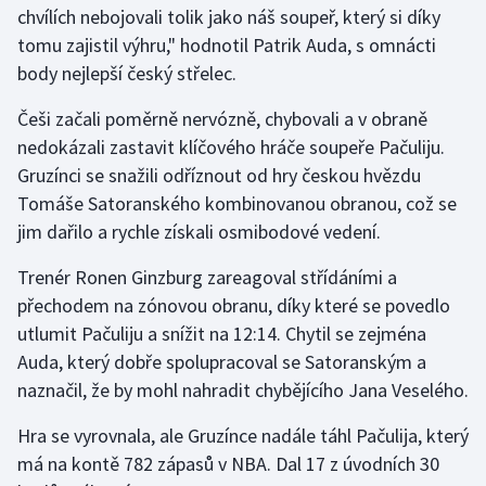
chvílích nebojovali tolik jako náš soupeř, který si díky
tomu zajistil výhru," hodnotil Patrik Auda, s omnácti
Gymnastika
body nejlepší český střelec.
Házená
Češi začali poměrně nervózně, chybovali a v obraně
nedokázali zastavit klíčového hráče soupeře Pačuliju.
Jezdectví
Gruzínci se snažili odříznout od hry českou hvězdu
Tomáše Satoranského kombinovanou obranou, což se
Judo
jim dařilo a rychle získali osmibodové vedení.
Krasobruslení
Trenér Ronen Ginzburg zareagoval střídáními a
přechodem na zónovou obranu, díky které se povedlo
Lezení
utlumit Pačuliju a snížit na 12:14. Chytil se zejména
Auda, který dobře spolupracoval se Satoranským a
Lyže a snowboard
naznačil, že by mohl nahradit chybějícího Jana Veselého.
Moderní pětiboj
Hra se vyrovnala, ale Gruzínce nadále táhl Pačulija, který
má na kontě 782 zápasů v NBA. Dal 17 z úvodních 30
Motorsport