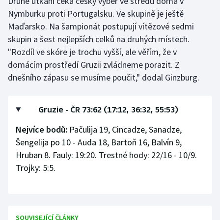
Druhé utkání čeká český výběr ve středu doma v
Nymburku proti Portugalsku. Ve skupině je ještě
Maďarsko. Na šampionát postupují vítězové sedmi
skupin a šest nejlepších celků na druhých místech.
"Rozdíl ve skóre je trochu vyšší, ale věřím, že v
domácím prostředí Gruzii zvládneme porazit. Z
dnešního zápasu se musíme poučit," dodal Ginzburg.
Gruzie - ČR 73:62 (17:12, 36:32, 55:53)
Nejvíce bodů:
Pačulija 19, Cincadze, Sanadze,
Šengelija po 10 - Auda 18, Bartoň 16, Balvín 9,
Hruban 8. Fauly: 19:20. Trestné hody: 22/16 - 10/9.
Trojky: 5:5.
SOUVISEJÍCÍ ČLÁNKY