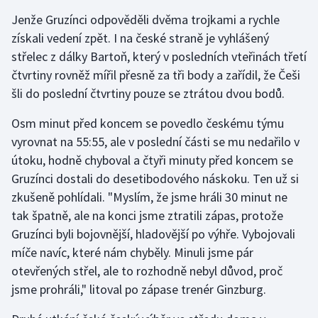
Stolní tenis
Jenže Gruzínci odpověděli dvěma trojkami a rychle
získali vedení zpět. I na české straně je vyhlášený
Triatlon
střelec z dálky Bartoň, který v posledních vteřinách třetí
čtvrtiny rovněž mířil přesně za tři body a zařídil, že Češi
Veslování
šli do poslední čtvrtiny pouze se ztrátou dvou bodů.
Vodní slalom
Osm minut před koncem se povedlo českému týmu
vyrovnat na 55:55, ale v poslední části se mu nedařilo v
Volejbal
útoku, hodně chyboval a čtyři minuty před koncem se
Gruzínci dostali do desetibodového náskoku. Ten už si
Ostatní
zkušeně pohlídali. "Myslím, že jsme hráli 30 minut ne
tak špatně, ale na konci jsme ztratili zápas, protože
Gruzínci byli bojovnější, hladovější po výhře. Vybojovali
míče navíc, které nám chyběly. Minuli jsme pár
otevřených střel, ale to rozhodně nebyl důvod, proč
jsme prohráli," litoval po zápase trenér Ginzburg.