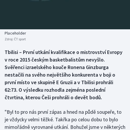
Baseball a softbal
Soutěže
Basketbal
Historické návraty
Biatlon
Aplikace ČT sport
Placeholder
Zdroj:
ČT sport
Boby a skeleton
AZ kvíz
Tbilisi – První utkání kvalifikace o mistrovství Evropy
v roce 2015 českým basketbalistům nevyšlo.
Box
Svěřenci izraelského kouče Ronena Ginzburga
Curling
nestačili na svého největšího konkurenta v boji o
první místo ve skupině E Gruzii a v Tbilisi prohráli
Dostihy
62:73. O výsledku rozhodla zejména poslední
čtvrtina, kterou Češi prohráli o devět bodů.
Florbal
"Byl to pro nás první zápas a hned na půdě soupeře, to
Futsal
je vždycky velmi těžké. Takřka po celou dobu to bylo
mimořádně vyrovnané utkání. Bohužel jsme v některých
Golf