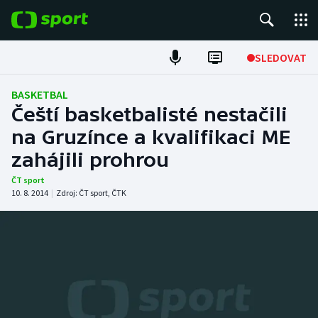
POPULÁRNÍ
SLEDOVAT
Fotbal
BASKETBAL
Čeští basketbalisté nestačili
Hokej
na Gruzínce a kvalifikaci ME
zahájili prohrou
Tenis
ČT sport
Atletika
10. 8. 2014
|
Zdroj:
ČT sport
,
ČTK
Cyklistika
DALŠÍ SPORTY
Americký fotbal
NEPŘEHLÉDNĚTE