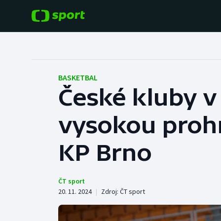
POPULÁRNÍ
DALŠÍ SPORTY
Fotbal
Americký fotbal
BASKETBAL
České kluby v
Hokej
Baseball a softbal
vysokou prohr
Tenis
Basketbal
Atletika
KP Brno
Biatlon
Cyklistika
Boby a skeleton
ČT sport
20. 11. 2024
|
Zdroj:
ČT sport
Box