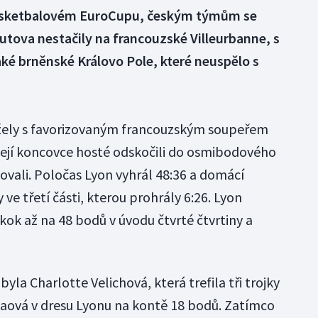
 basketbalovém EuroCupu, českým týmům se
tova nestačily na francouzské Villeurbanne, s
aké brněnské Královo Pole, které neuspělo s
žely s favorizovaným francouzským soupeřem
V její koncovce hosté odskočili do osmibodového
šovali. Poločas Lyon vyhrál 48:36 a domácí
 ve třetí části, kterou prohrály 6:26. Lyon
skok až na 48 bodů v úvodu čtvrté čtvrtiny a
yla Charlotte Velichová, která trefila tři trojky
jtaová v dresu Lyonu na kontě 18 bodů. Zatímco