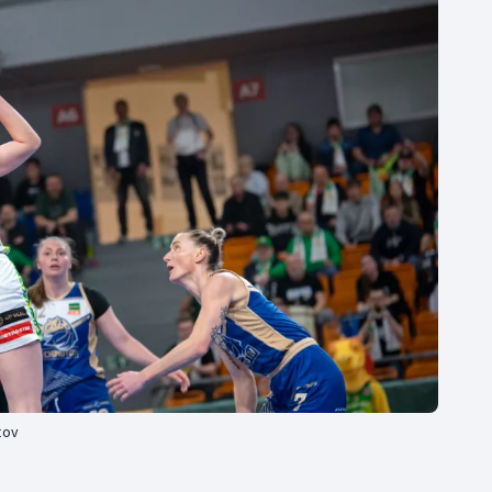
Moderní pětiboj
Triatlon
Motorsport
Veslování
Olympijské hry
Vodní slalom
Parasport
Volejbal
Plavání
Ostatní
Plážový volejbal
tov