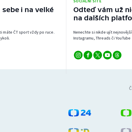
SOCIÁLNÍ SÍTĚ
 sebe i na velké
Odteď vám už nic
na dalších platf
izi máte ČT sport vždy po ruce.
Nenechte si nikde ujít nejnovější
ykoli.
Instagramu, Threads či YouTube 
Č