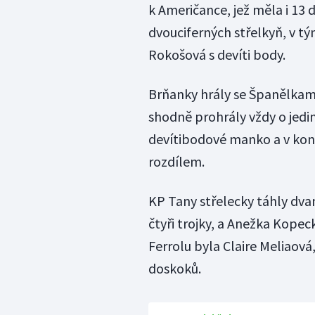
k Američance, jež měla i 13 
dvouciferných střelkyň, v t
Rokošová s devíti body.
Brňanky hrály se Španělkami 
shodně prohrály vždy o jedin
devítibodové manko a v ko
rozdílem.
KP Tany střelecky táhly dva
čtyři trojky, a Anežka Kope
Ferrolu byla Claire Meliaová
doskoků.