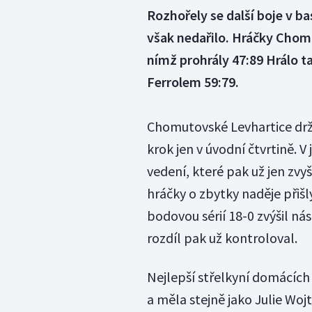
Rozhořely se další boje v
však nedařilo. Hráčky Chomu
nímž prohrály 47:89 Hrálo t
Ferrolem 59:79.
Chomutovské Levhartice dr
krok jen v úvodní čtvrtině. 
vedení, které pak už jen zvy
hráčky o zbytky naděje přišly
bodovou sérií 18-0 zvýšil ná
rozdíl pak už kontroloval.
Nejlepší střelkyní domácích b
a měla stejně jako Julie Wo