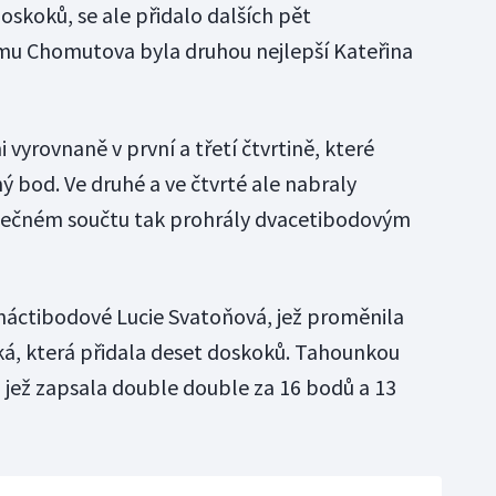
doskoků, se ale přidalo dalších pět
ýmu Chomutova byla druhou nejlepší Kateřina
vyrovnaně v první a třetí čtvrtině, které
ý bod. Ve druhé a ve čtvrté ale nabraly
nečném součtu tak prohrály dvacetibodovým
náctibodové Lucie Svatoňová, jež proměnila
cká, která přidala deset doskoků. Tahounkou
, jež zapsala double double za 16 bodů a 13