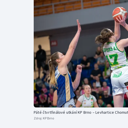
Curling
Dostihy
Florbal
Futsal
Golf
Gymnastika
Páté čtvrtfinálové utkání KP Brno – Levhartice Chomu
Zdroj:
KP Brno