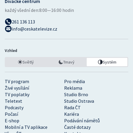
Divácké centrum
každý všední den:
8:00—16:00 hodin
261 136 113
info@ceskatelevize.cz
Vzhled
Světlý
Tmavý
Systém
TV program
Pro média
Živé vysílání
Reklama
TV poplatky
Studio Brno
Teletext
Studio Ostrava
Podcasty
Rada ČT
Počasí
Kariéra
E-shop
Podávání námětů
Mobilní a TV aplikace
Časté dotazy