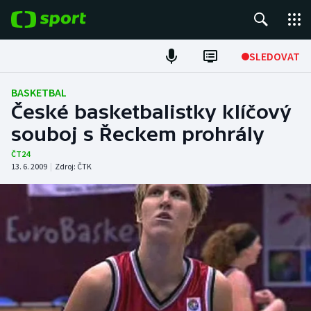
POPULÁRNÍ
SLEDOVAT
Fotbal
BASKETBAL
České basketbalistky klíčový
Hokej
souboj s Řeckem prohrály
Tenis
ČT24
13. 6. 2009
|
Zdroj:
ČTK
Atletika
Cyklistika
DALŠÍ SPORTY
Americký fotbal
NEPŘEHLÉDNĚTE