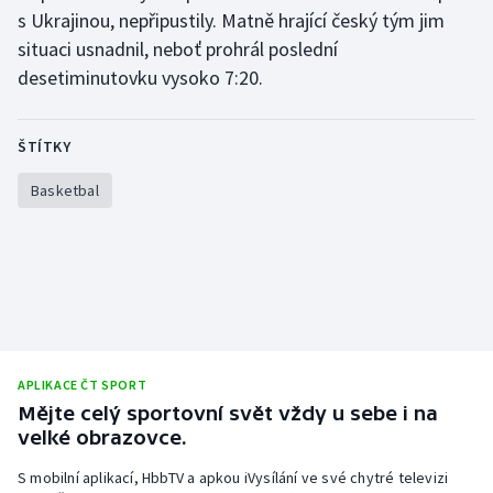
Stolní tenis
s Ukrajinou, nepřipustily. Matně hrající český tým jim
situaci usnadnil, neboť prohrál poslední
Triatlon
desetiminutovku vysoko 7:20.
Veslování
ŠTÍTKY
Vodní slalom
Basketbal
Volejbal
Ostatní
APLIKACE ČT SPORT
Mějte celý sportovní svět vždy u sebe i na
velké obrazovce.
S mobilní aplikací, HbbTV a apkou iVysílání ve své chytré televizi