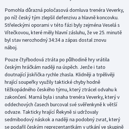
Olympijské hry
Pomohla důrazná poločasová domluva trenéra Veverky,
po níž český tým zlepšil defenzivu a hlavně koncovku.
Parasport
Střeleckými oporami v této fázi byly zejména Veselá s
Vítečkovou, které měly hlavní zásluhu, že ve 25. minutě
Plavání
byl stav nerozhodný 34:34 a zápas dostal znovu
náboj.
Plážový volejbal
Pouze čtyřbodová ztráta po půlhodině hry vrátila
Ragby
českým hráčkám naději na úspěch. Jenže i tato
doutnající jiskřička rychle zhasla. Klidněji a trpělivěji
Rychlobruslení
hrající soupeřky využily taktické chyby hodně
těžkopádného českého týmu, který ztrácel odvahu k
Rychlostní kanoistika
zakončení. Marná byla i snaha trenéra Veverky, který v
oddechových časech burcoval své svěřenkyně k větší
Short track
odvaze. Takticky hrající Řekyně si udržovaly
sedmibodový náskok a naději na podobný zvrat, který
Sportovní střelba
se podařil českým reprezentantkám v utkání ve skupině