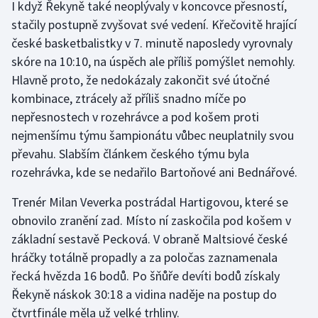
I když Řekyně také neoplývaly v koncovce přesností,
stačily postupně zvyšovat své vedení. Křečovitě hrající
Gymnastika
české basketbalistky v 7. minutě naposledy vyrovnaly
skóre na 10:10, na úspěch ale příliš pomýšlet nemohly.
Házená
Hlavně proto, že nedokázaly zakončit své útočné
kombinace, ztrácely až příliš snadno míče po
Jezdectví
nepřesnostech v rozehrávce a pod košem proti
nejmenšímu týmu šampionátu vůbec neuplatnily svou
Judo
převahu. Slabším článkem českého týmu byla
Krasobruslení
rozehrávka, kde se nedařilo Bartoňové ani Bednářové.
Trenér Milan Veverka postrádal Hartigovou, které se
Lezení
obnovilo zranění zad. Místo ní zaskočila pod košem v
Lyže a snowboard
základní sestavě Pecková. V obraně Maltsiové české
hráčky totálně propadly a za poločas zaznamenala
Moderní pětiboj
řecká hvězda 16 bodů. Po šňůře devíti bodů získaly
Řekyně náskok 30:18 a vidina naděje na postup do
Motorsport
čtvrtfinále měla už velké trhliny.