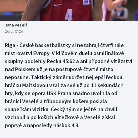
Baseball a softbal
Soutěže
Basketbal
Historické návraty
Jana Veselá
Zdroj:
ČT24
Biatlon
Aplikace ČT sport
Riga - České basketbalistky si nezahrají čtvrfinále
Boby a skeleton
AZ kvíz
mistrovství Evropy. V klíčovém duelu osmifinálové
skupiny podlehly Řecku 45:62 a ani případné vítězství
Box
nad Polskem už je na postupové čtvrté místo
neposune. Taktický záměr udržet nejlepší řeckou
Curling
hráčku Maltsiovou vzal za své už po 11 sekundách
hry, kdy se opora USK Praha snadno uvolnila od
Dostihy
bránící Veselé a tříbodovým košem poslala
Florbal
soupeřkám vizitku. Český tým se ještě na chvíli
vzchopil a po koších Vítečkové a Veselé získal
Futsal
poprvé a naposledy náskok 4:3.
Golf