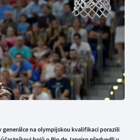
Moderní pětiboj
Triatlon
Motorsport
Veslování
Olympijské hry
Vodní slalom
Parasport
Volejbal
Plavání
Ostatní
Plážový volejbal
v generálce na olympijskou kvalifikaci porazili
účastníkovi bojů o Rio de Janeiro předvedli v