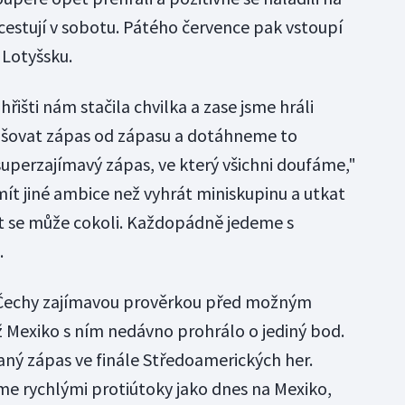
estují v sobotu. Pátého července pak vstoupí
 Lotyšsku.
hřišti nám stačila chvilka a zase jsme hráli
pšovat zápas od zápasu a dotáhneme to
superzajímavý zápas, ve který všichni doufáme,"
t jiné ambice než vyhrát miniskupinu a utkat
tát se může cokoli. Každopádně jedeme s
.
 Čechy zajímavou prověrkou před možným
ž Mexiko s ním nedávno prohrálo o jediný bod.
naný zápas ve finále Středoamerických her.
íme rychlými protiútoky jako dnes na Mexiko,