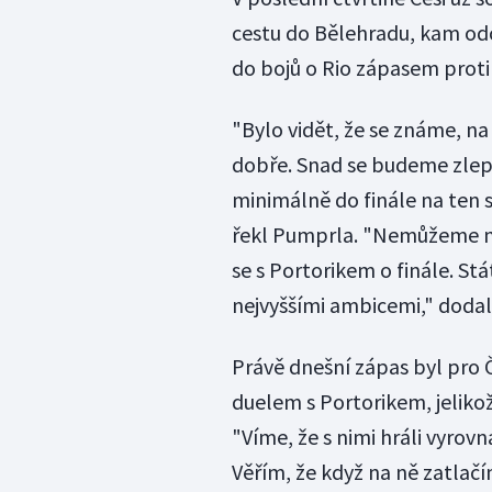
cestu do Bělehradu, kam odc
do bojů o Rio zápasem proti
"Bylo vidět, že se známe, na 
dobře. Snad se budeme zle
minimálně do finále na ten 
řekl Pumprla. "Nemůžeme mí
se s Portorikem o finále. S
nejvyššími ambicemi," dodal
Právě dnešní zápas byl pro
duelem s Portorikem, jeliko
"Víme, že s nimi hráli vyrov
Věřím, že když na ně zatlač