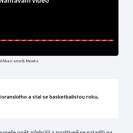
Nahrávám video
lifikaci smetli Mexiko
toranského a stal se basketbalistou roku,
oupeře opět přehráli a pozitivně se naladili na