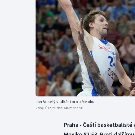
Curling
Dostihy
Florbal
Futsal
Golf
Gymnastika
Jan Veselý v utkání proti Mexiku
Zdroj:
ČTK/Michal Krumphanzl
Praha - Čeští basketbalisté 
Mexiko 82:53. Proti dalšímu 