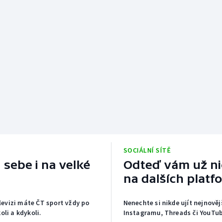
SOCIÁLNÍ SÍTĚ
 sebe i na velké
Odteď vám už nic
na dalších platf
elevizi máte ČT sport vždy po
Nenechte si nikde ujít nejnověj
li a kdykoli.
Instagramu, Threads či YouTub