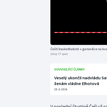
Čeští basketbalisté v generálce na kva
Zdroj:
ČT sport
SOUVISEJÍCÍ ČLÁNKY
Veselý ukončil nadvládu Sa
ženám vládne Elhotová
29. 6. 2016
V poslední čtvrtině Češi už s