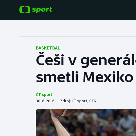
POPULÁRNÍ
DALŠÍ SPORTY
Fotbal
Americký fotbal
BASKETBAL
Češi v generál
Hokej
Baseball a softbal
smetli Mexiko
Tenis
Basketbal
Atletika
Biatlon
ČT sport
30. 6. 2016
|
Zdroj:
ČT sport
,
ČTK
Cyklistika
Boby a skeleton
Box