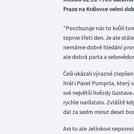
Praze na Královce velmi dob
"Povzbuzuje nás to kvůli tom
teprve třetí den. Je ale stál
nemáme dobré hledání prost
ale dobrá parta a sebevědom
Češi ukázali výrazné zlepšen
hrál i Pavel Pumprla, který s
své největší hvězdy Gustava 
rychle narůstalo. Zvláště kdy
dal za sedm minut deset bo
Ani to ale Jelínkovi nepomo