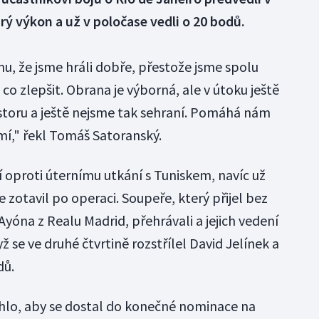
rý výkon a už v poločase vedli o 20 bodů.
u, že jsme hráli dobře, přestože jsme spolu
e co zlepšit. Obrana je výborná, ale v útoku ještě
oru a ještě nejsme tak sehraní. Pomáhá nám
í," řekl Tomáš Satoranský.
í oproti úternímu utkání s Tuniskem, navíc už
e zotavil po operaci. Soupeře, který přijel bez
Ayóna z Realu Madrid, přehrávali a jejich vedení
ž se ve druhé čtvrtině rozstřílel David Jelínek a
dů.
hlo, aby se dostal do konečné nominace na