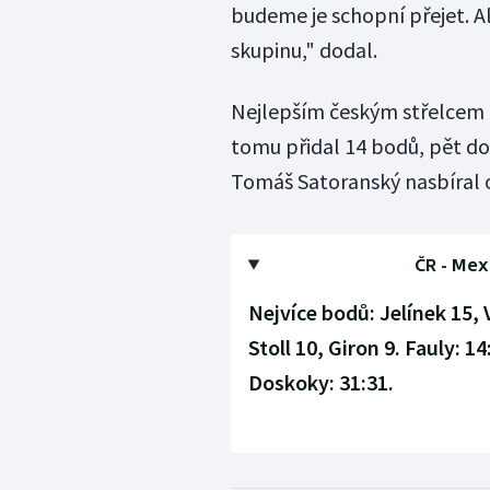
budeme je schopní přejet. A
skupinu," dodal.
Nejlepším českým střelcem b
tomu přidal 14 bodů, pět dos
Tomáš Satoranský nasbíral 
ČR - Mexi
Nejvíce bodů:
Jelínek 15, 
Stoll 10, Giron 9.
Fauly:
14
Doskoky:
31:31.