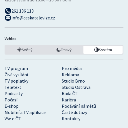
261 136 113
info@ceskatelevize.cz
Vzhled
Světlý
Tmavý
Systém
TV program
Pro média
Živé vysílání
Reklama
TV poplatky
Studio Brno
Teletext
Studio Ostrava
Podcasty
Rada ČT
Počasí
Kariéra
E-shop
Podávání námětů
Mobilní a TV aplikace
Časté dotazy
Vše o ČT
Kontakty