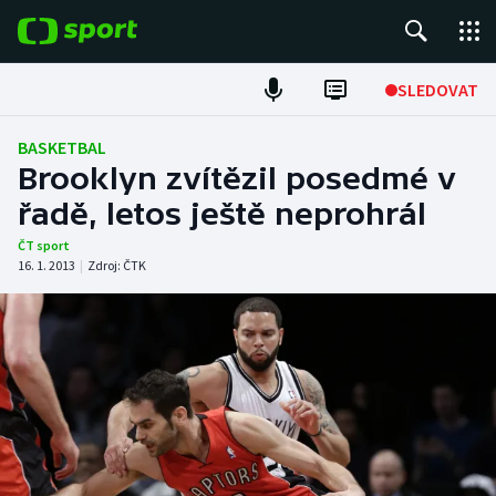
POPULÁRNÍ
SLEDOVAT
Fotbal
BASKETBAL
Brooklyn zvítězil posedmé v
Hokej
řadě, letos ještě neprohrál
Tenis
ČT sport
16. 1. 2013
|
Zdroj:
ČTK
Atletika
Cyklistika
DALŠÍ SPORTY
Americký fotbal
NEPŘEHLÉDNĚTE