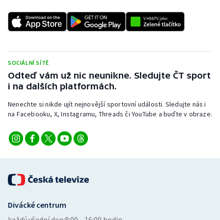
Stolní tenis
Triatlon
Veslování
SOCIÁLNÍ SÍTĚ
Odteď vám už nic neunikne. Sledujte ČT sport
Vodní slalom
i na dalších platformách.
Volejbal
Nenechte si nikde ujít nejnovější sportovní události. Sledujte nás i
na Facebooku, X, Instagramu, Threads či YouTube a buďte v obraze.
Ostatní
Divácké centrum
každý všední den:
8:00—16:00 hodin