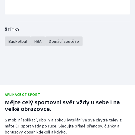
Olympijské hry
Parasport
ŠTÍTKY
Plavání
Basketbal
NBA
Domácí soutěže
Plážový volejbal
Ragby
Rychlobruslení
APLIKACE ČT SPORT
Rychlostní kanoistika
Mějte celý sportovní svět vždy u sebe i na
velké obrazovce.
Short track
S mobilní aplikací, HbbTV a apkou iVysílání ve své chytré televizi
Sportovní střelba
máte ČT sport vždy po ruce. Sledujte přímé přenosy, články a
bonusový obsah kdekoli a kdykoli.