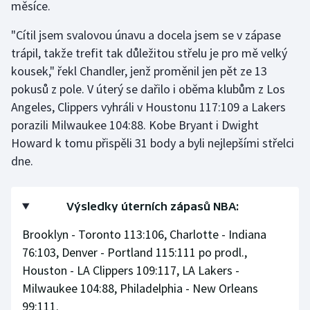
měsíce.
Gymnastika
"Cítil jsem svalovou únavu a docela jsem se v zápase
trápil, takže trefit tak důležitou střelu je pro mě velký
Házená
kousek," řekl Chandler, jenž proměnil jen pět ze 13
pokusů z pole. V úterý se dařilo i oběma klubům z Los
Jezdectví
Angeles, Clippers vyhráli v Houstonu 117:109 a Lakers
porazili Milwaukee 104:88. Kobe Bryant i Dwight
Judo
Howard k tomu přispěli 31 body a byli nejlepšími střelci
dne.
Krasobruslení
Lezení
Výsledky úterních zápasů NBA:
Lyže a snowboard
Brooklyn - Toronto 113:106, Charlotte - Indiana
76:103, Denver - Portland 115:111 po prodl.,
Moderní pětiboj
Houston - LA Clippers 109:117, LA Lakers -
Milwaukee 104:88, Philadelphia - New Orleans
Motorsport
99:111.