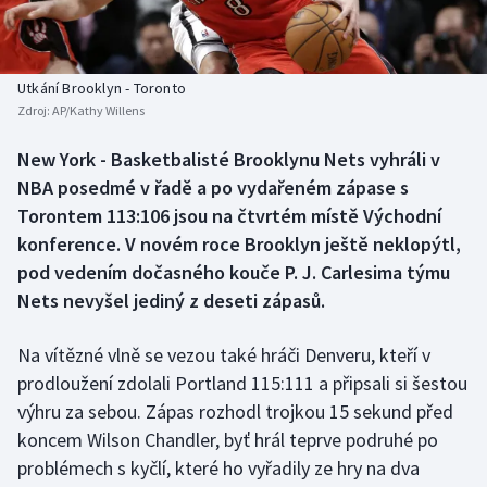
Baseball a softbal
Soutěže
Basketbal
Historické návraty
Utkání Brooklyn - Toronto
Zdroj:
AP/Kathy Willens
Biatlon
Aplikace ČT sport
New York - Basketbalisté Brooklynu Nets vyhráli v
Boby a skeleton
AZ kvíz
NBA posedmé v řadě a po vydařeném zápase s
Torontem 113:106 jsou na čtvrtém místě Východní
Box
konference. V novém roce Brooklyn ještě neklopýtl,
pod vedením dočasného kouče P. J. Carlesima týmu
Curling
Nets nevyšel jediný z deseti zápasů.
Dostihy
Na vítězné vlně se vezou také hráči Denveru, kteří v
Florbal
prodloužení zdolali Portland 115:111 a připsali si šestou
výhru za sebou. Zápas rozhodl trojkou 15 sekund před
Futsal
koncem Wilson Chandler, byť hrál teprve podruhé po
problémech s kyčlí, které ho vyřadily ze hry na dva
Golf