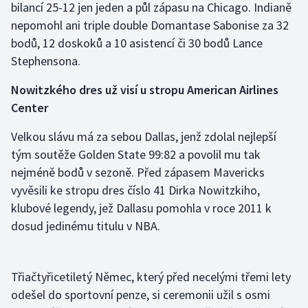
bilancí 25-12 jen jeden a půl zápasu na Chicago. Indianě
Olympijské hry
nepomohl ani triple double Domantase Sabonise za 32
bodů, 12 doskoků a 10 asistencí či 30 bodů Lance
Parasport
Stephensona.
Plavání
Nowitzkého dres už visí u stropu American Airlines
Center
Plážový volejbal
Velkou slávu má za sebou Dallas, jenž zdolal nejlepší
Ragby
tým soutěže Golden State 99:82 a povolil mu tak
nejméně bodů v sezoně. Před zápasem Mavericks
Rychlobruslení
vyvěsili ke stropu dres číslo 41 Dirka Nowitzkiho,
klubové legendy, jež Dallasu pomohla v roce 2011 k
Rychlostní kanoistika
dosud jedinému titulu v NBA.
Short track
Třiačtyřicetiletý Němec, který před necelými třemi lety
Sportovní střelba
odešel do sportovní penze, si ceremonii užil s osmi