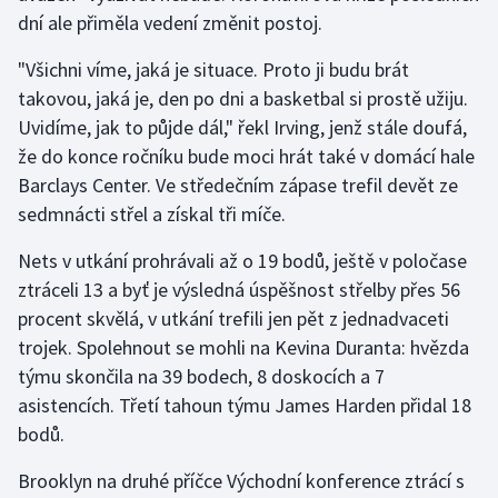
dní ale přiměla vedení změnit postoj.
Gymnastika
"Všichni víme, jaká je situace. Proto ji budu brát
takovou, jaká je, den po dni a basketbal si prostě užiju.
Házená
Uvidíme, jak to půjde dál," řekl Irving, jenž stále doufá,
že do konce ročníku bude moci hrát také v domácí hale
Jezdectví
Barclays Center. Ve středečním zápase trefil devět ze
Judo
sedmnácti střel a získal tři míče.
Nets v utkání prohrávali až o 19 bodů, ještě v poločase
Krasobruslení
ztráceli 13 a byť je výsledná úspěšnost střelby přes 56
procent skvělá, v utkání trefili jen pět z jednadvaceti
Lezení
trojek. Spolehnout se mohli na Kevina Duranta: hvězda
Lyže a snowboard
týmu skončila na 39 bodech, 8 doskocích a 7
asistencích. Třetí tahoun týmu James Harden přidal 18
Moderní pětiboj
bodů.
Motorsport
Brooklyn na druhé příčce Východní konference ztrácí s