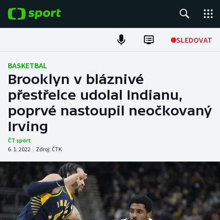
POPULÁRNÍ
SLEDOVAT
Fotbal
BASKETBAL
Brooklyn v bláznivé
Hokej
přestřelce udolal Indianu,
poprvé nastoupil neočkovaný
Tenis
Irving
Atletika
ČT sport
6. 1. 2022
|
Zdroj:
ČTK
Cyklistika
DALŠÍ SPORTY
Americký fotbal
NEPŘEHLÉDNĚTE