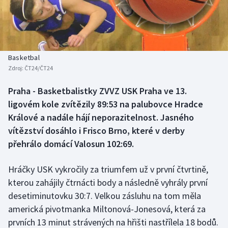
Baseball a softbal
Soutěže
Basketbal
Historické návraty
Biatlon
Aplikace ČT sport
Basketbal
Zdroj:
ČT24/ČT24
Boby a skeleton
AZ kvíz
Praha - Basketbalistky ZVVZ USK Praha ve 13.
ligovém kole zvítězily 89:53 na palubovce Hradce
Box
Králové a nadále hájí neporazitelnost. Jasného
Curling
vítězství dosáhlo i Frisco Brno, které v derby
přehrálo domácí Valosun 102:69.
Dostihy
Hráčky USK vykročily za triumfem už v první čtvrtině,
Florbal
kterou zahájily čtrnácti body a následně vyhrály první
desetiminutovku 30:7. Velkou zásluhu na tom měla
Futsal
americká pivotmanka Miltonová-Jonesová, která za
prvních 13 minut strávených na hřišti nastřílela 18 bodů.
Golf