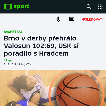
POPULÁRNÍ
SLEDOVAT
Fotbal
BASKETBAL
Brno v derby přehrálo
Hokej
Valosun 102:69, USK si
poradilo s Hradcem
Tenis
ČT sport
Atletika
3. 12. 2011
|
Zdroj:
ČTK
Cyklistika
DALŠÍ SPORTY
Americký fotbal
NEPŘEHLÉDNĚTE