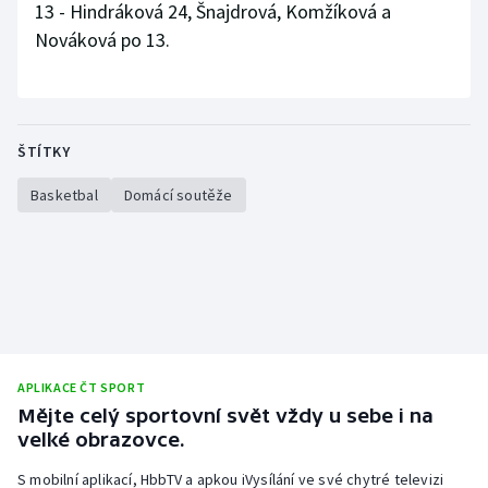
13 - Hindráková 24, Šnajdrová, Komžíková a
Stolní tenis
Nováková po 13.
Triatlon
Veslování
ŠTÍTKY
Vodní slalom
Basketbal
Domácí soutěže
Volejbal
Ostatní
APLIKACE ČT SPORT
Mějte celý sportovní svět vždy u sebe i na
velké obrazovce.
S mobilní aplikací, HbbTV a apkou iVysílání ve své chytré televizi