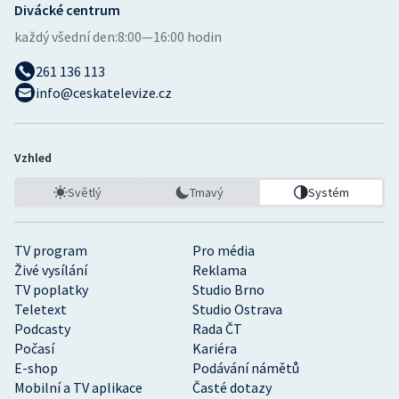
Divácké centrum
každý všední den:
8:00—16:00 hodin
261 136 113
info@ceskatelevize.cz
Vzhled
Světlý
Tmavý
Systém
TV program
Pro média
Živé vysílání
Reklama
TV poplatky
Studio Brno
Teletext
Studio Ostrava
Podcasty
Rada ČT
Počasí
Kariéra
E-shop
Podávání námětů
Mobilní a TV aplikace
Časté dotazy