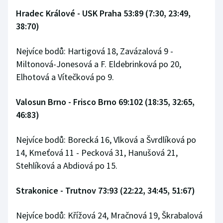
Hradec Králové - USK Praha 53:89 (7:30, 23:49,
Olympijské hry
38:70)
Parasport
Nejvíce bodů: Hartigová 18, Zavázalová 9 -
Plavání
Miltonová-Jonesová a F. Eldebrinková po 20,
Elhotová a Vítečková po 9.
Plážový volejbal
Valosun Brno - Frisco Brno 69:102 (18:35, 32:65,
Ragby
46:83)
Rychlobruslení
Nejvíce bodů: Borecká 16, Vlková a Švrdlíková po
14, Kmeťová 11 - Pecková 31, Hanušová 21,
Rychlostní kanoistika
Stehlíková a Abdiová po 15.
Short track
Strakonice - Trutnov 73:93 (22:22, 34:45, 51:67)
Sportovní střelba
Nejvíce bodů: Křížová 24, Mračnová 19, Škrabalová