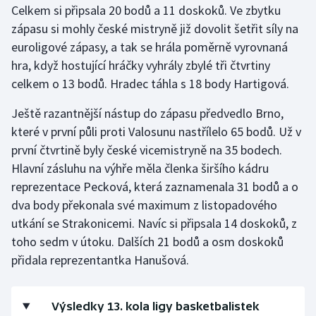
Celkem si připsala 20 bodů a 11 doskoků. Ve zbytku
zápasu si mohly české mistryně již dovolit šetřit síly na
Gymnastika
euroligové zápasy, a tak se hrála poměrně vyrovnaná
hra, když hostující hráčky vyhrály zbylé tři čtvrtiny
Házená
celkem o 13 bodů. Hradec táhla s 18 body Hartigová.
Jezdectví
Ještě razantnější nástup do zápasu předvedlo Brno,
které v první půli proti Valosunu nastřílelo 65 bodů. Už v
Judo
první čtvrtině byly české vicemistryně na 35 bodech.
Hlavní zásluhu na výhře měla členka širšího kádru
Krasobruslení
reprezentace Pecková, která zaznamenala 31 bodů a o
Lezení
dva body překonala své maximum z listopadového
utkání se Strakonicemi. Navíc si připsala 14 doskoků, z
Lyže a snowboard
toho sedm v útoku. Dalších 21 bodů a osm doskoků
přidala reprezentantka Hanušová.
Moderní pětiboj
Motorsport
Výsledky 13. kola ligy basketbalistek