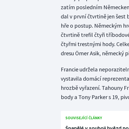
zatím posledním Německem
dal v první čtvrtině jen šest
hře o postup. Německým hrd
čtvrtině trefil čtyři tříbodo
čtyřmi trestnými hody. Celk
dresu Ömer Asik, německý piv
Francie udržela neporazitelnos
vystavila domácí reprezent
hrozbě vyřazení. Tahouny Fr
body a Tony Parker s 19, p
SOUVISEJÍCÍ ČLÁNKY
Španělé v souboji hvězd por