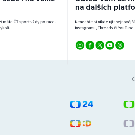
na dalších platf
izi máte ČT sport vždy po ruce.
Nenechte si nikde ujít nejnovější
ykoli.
Instagramu, Threads či YouTube 
Č