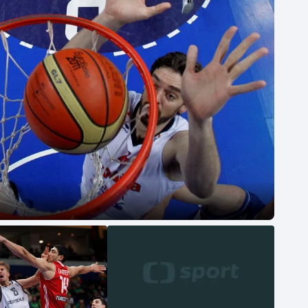
Moderní pětiboj
Triatlon
Motorsport
Veslování
Olympijské hry
Vodní slalom
Parasport
Volejbal
Plavání
Ostatní
Plážový volejbal