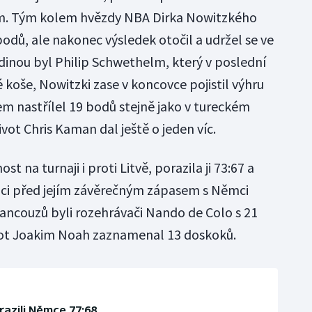
. Tým kolem hvězdy NBA Dirka Nowitzkého
 bodů, ale nakonec výsledek otočil a udržel se ve
inou byl Philip Schwethelm, který v poslední
vé koše, Nowitzki zase v koncovce pojistil výhru
em nastřílel 19 bodů stejně jako v tureckém
ot Chris Kaman dal ještě o jeden víc.
t na turnaji i proti Litvě, porazila ji 73:67 a
aci před jejím závěrečným zápasem s Němci
ancouzů byli rozehrávači Nando de Colo s 21
ivot Joakim Noah zaznamenal 13 doskoků.
azili Němce 77:68