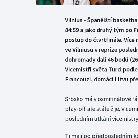
Vilnius - Španělští basketba
84:59 a jako druhý tým po Fra
postup do čtvrtfinále. Více 
ve Vilniusu v repríze posled
dohromady dali 46 bodů (26 -
Vicemistři světa Turci podl
Francouzi, domácí Litvu přeh
Srbsko má v osmifinálové fáz
play-off ale stále žije. Vic
posledním utkání vicemistry
Ti mají po předposledním kol