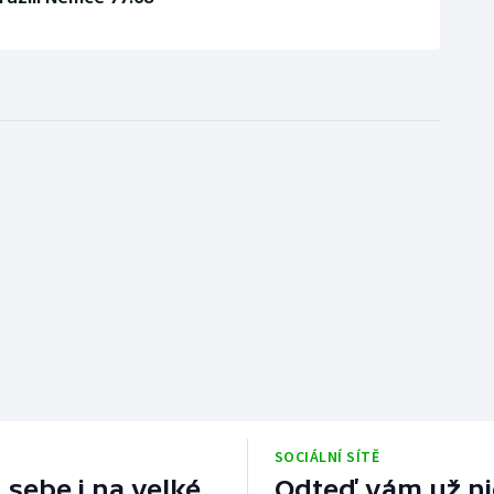
SOCIÁLNÍ SÍTĚ
 sebe i na velké
Odteď vám už nic