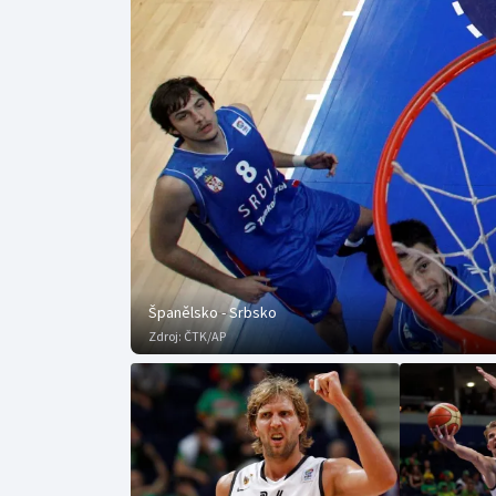
Curling
Dostihy
Florbal
Futsal
Golf
Gymnastika
Španělsko - Srbsko
Zdroj:
ČTK/AP