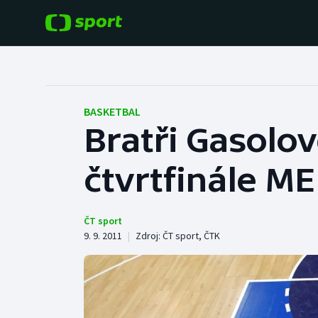
POPULÁRNÍ
DALŠÍ SPORTY
Fotbal
Americký fotbal
BASKETBAL
Bratři Gasolo
Hokej
Baseball a softbal
čtvrtfinále ME
Tenis
Basketbal
Atletika
Biatlon
ČT sport
9. 9. 2011
|
Zdroj:
ČT sport
,
ČTK
Cyklistika
Boby a skeleton
Box