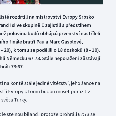
listé rozdrtili na mistrovství Evropy Srbsko
ncii si ve skupině E zajistili s předstihem
než polovinu bodů obhájců prvenství nastříleli
ního finále bratři Pau a Marc Gasolové,
 20), k tomu se podělili o 18 doskoků (8 - 10).
ehli Německu 67:73. Stále neporaženi zůstávají
ráli 73:67.
i na kontě stále jediné vítězství, jeho šance na
emistři Evropy k tomu budou muset porazit v
 světa Turky.
e stejnou bilanci, protože prohráli 67:73 se