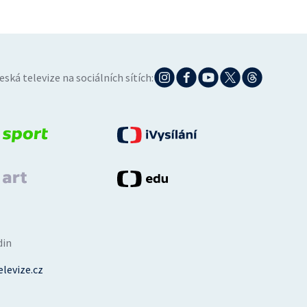
eská televize na sociálních sítích:
din
levize.cz