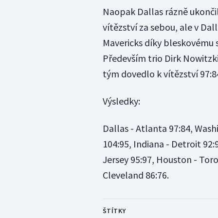
Naopak Dallas rázně ukonči
vítězství za sebou, ale v Da
Mavericks díky bleskovému st
Především trio Dirk Nowitzk
tým dovedlo k vítězství 97:8
Výsledky:
Dallas - Atlanta 97:84, Wash
104:95, Indiana - Detroit 92
Jersey 95:97, Houston - Tor
Cleveland 86:76.
ŠTÍTKY