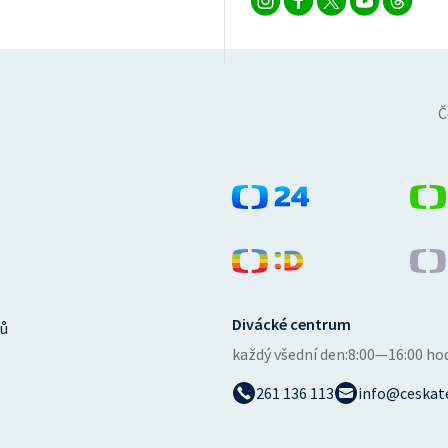
Č
Divácké centrum
ů
každý všední den:
8:00—16:00 ho
261 136 113
info@ceskate