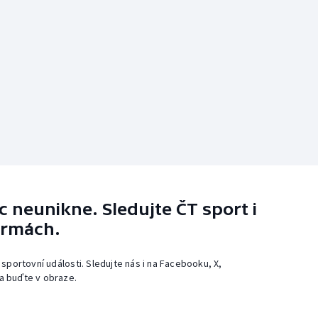
 neunikne. Sledujte ČT sport i
ormách.
 sportovní události. Sledujte nás i na Facebooku, X,
a buďte v obraze.