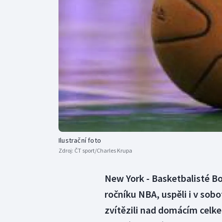
Curling
Dostihy
Florbal
Futsal
Golf
Gymnastika
Ilustrační foto
Zdroj:
ČT sport/Charles Krupa
New York - Basketbalisté B
ročníku NBA, uspěli i v sobo
zvítězili nad domácím celkem