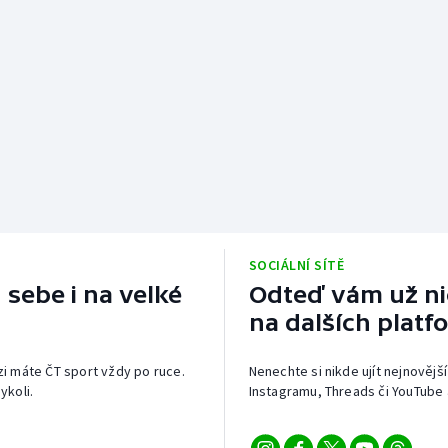
SOCIÁLNÍ SÍTĚ
 sebe i na velké
Odteď vám už nic
na dalších platf
izi máte ČT sport vždy po ruce.
Nenechte si nikde ujít nejnovější
ykoli.
Instagramu, Threads či YouTube 