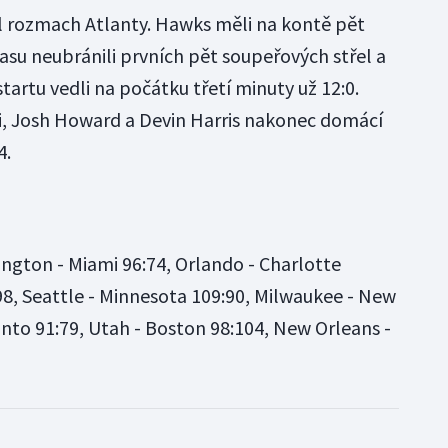
l rozmach Atlanty. Hawks měli na kontě pět
llasu neubránili prvních pět soupeřových střel a
artu vedli na počátku třetí minuty už 12:0.
i, Josh Howard a Devin Harris nakonec domácí
4.
ington - Miami 96:74, Orlando - Charlotte
:98, Seattle - Minnesota 109:90, Milwaukee - New
onto 91:79, Utah - Boston 98:104, New Orleans -