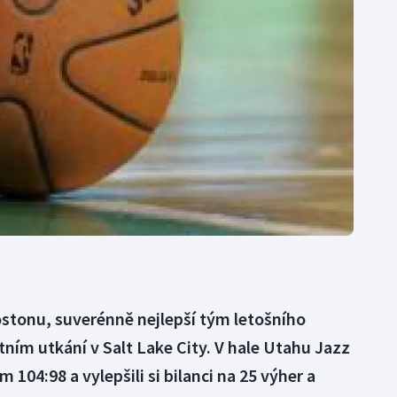
Moderní pětiboj
Triatlon
Motorsport
Veslování
Olympijské hry
Vodní slalom
Parasport
Volejbal
Plavání
Ostatní
Plážový volejbal
ostonu, suverénně nejlepší tým letošního
tním utkání v Salt Lake City. V hale Utahu Jazz
 104:98 a vylepšili si bilanci na 25 výher a