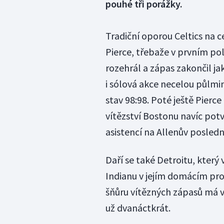
pouhé tři porážky.
Tradiční oporou Celtics na c
Pierce, třebaže v prvním po
rozehrál a zápas zakončil jak
i sólová akce necelou půlm
stav 98:98. Poté ještě Pierc
vítězství Bostonu navíc po
asistencí na Allenův posledn
Daří se také Detroitu, který
Indianu v jejím domácím pro
šňůru vítězných zápasů má v
už dvanáctkrát.