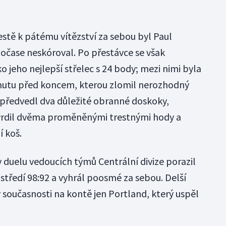
estě k pátému vítězství za sebou byl Paul
ločase neskóroval. Po přestávce se však
o jeho nejlepší střelec s 24 body; mezi nimi byla
inutu před koncem, kterou zlomil nerozhodný
e předvedl dva důležité obranné doskoky,
tvrdil dvěma proměněnými trestnými hody a
í koš.
 v duelu vedoucích týmů Centrální divize porazil
středí 98:92 a vyhrál poosmé za sebou. Delší
 současnosti na kontě jen Portland, který uspěl