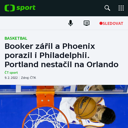
POPULÁRNÍ
SLEDOVAT
Fotbal
BASKETBAL
Booker zářil a Phoenix
Hokej
porazil i Philadelphii.
Portland nestačil na Orlando
Tenis
ČT sport
Atletika
9. 2. 2022
|
Zdroj:
ČTK
Cyklistika
DALŠÍ SPORTY
Americký fotbal
NEPŘEHLÉDNĚTE