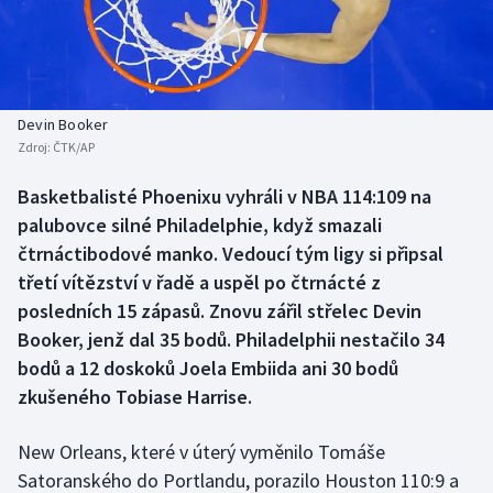
Baseball a softbal
Soutěže
Basketbal
Historické návraty
Biatlon
Aplikace ČT sport
Devin Booker
Zdroj:
ČTK/AP
Boby a skeleton
AZ kvíz
Basketbalisté Phoenixu vyhráli v NBA 114:109 na
palubovce silné Philadelphie, když smazali
Box
čtrnáctibodové manko. Vedoucí tým ligy si připsal
Curling
třetí vítězství v řadě a uspěl po čtrnácté z
posledních 15 zápasů. Znovu zářil střelec Devin
Dostihy
Booker, jenž dal 35 bodů. Philadelphii nestačilo 34
bodů a 12 doskoků Joela Embiida ani 30 bodů
Florbal
zkušeného Tobiase Harrise.
Futsal
New Orleans, které v úterý vyměnilo Tomáše
Satoranského do Portlandu, porazilo Houston 110:9 a
Golf