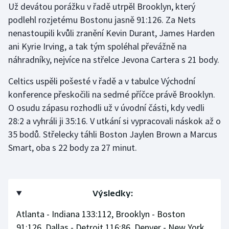
Už devátou porážku v řadě utrpěl Brooklyn, který
podlehl rozjetému Bostonu jasně 91:126. Za Nets
nenastoupili kvůli zranění Kevin Durant, James Harden
ani Kyrie Irving, a tak tým spoléhal převážně na
náhradníky, nejvíce na střelce Jevona Cartera s 21 body.
Celtics uspěli pošesté v řadě a v tabulce Východní
konference přeskočili na sedmé příčce právě Brooklyn.
O osudu zápasu rozhodli už v úvodní části, kdy vedli
28:2 a vyhráli ji 35:16. V utkání si vypracovali náskok až o
35 bodů. Střelecky táhli Boston Jaylen Brown a Marcus
Smart, oba s 22 body za 27 minut.
Výsledky:
Atlanta - Indiana 133:112, Brooklyn - Boston
91:126, Dallas - Detroit 116:86, Denver - New York