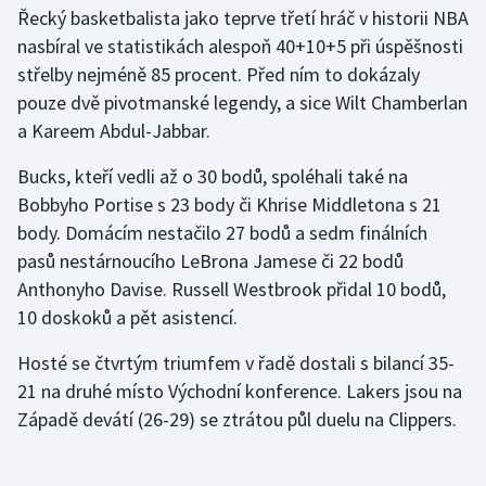
Stolní tenis
Řecký basketbalista jako teprve třetí hráč v historii NBA
nasbíral ve statistikách alespoň 40+10+5 při úspěšnosti
Triatlon
střelby nejméně 85 procent. Před ním to dokázaly
pouze dvě pivotmanské legendy, a sice Wilt Chamberlan
Veslování
a Kareem Abdul-Jabbar.
Vodní slalom
Bucks, kteří vedli až o 30 bodů, spoléhali také na
Bobbyho Portise s 23 body či Khrise Middletona s 21
Volejbal
body. Domácím nestačilo 27 bodů a sedm finálních
pasů nestárnoucího LeBrona Jamese či 22 bodů
Ostatní
Anthonyho Davise. Russell Westbrook přidal 10 bodů,
10 doskoků a pět asistencí.
Hosté se čtvrtým triumfem v řadě dostali s bilancí 35-
21 na druhé místo Východní konference. Lakers jsou na
Západě devátí (26-29) se ztrátou půl duelu na Clippers.