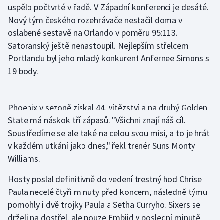
uspělo počtvrté v řadě. V Západní konferenci je desáté.
Nový tým českého rozehrávače nestačil doma v
Gymnastika
oslabené sestavě na Orlando v poměru 95:113.
Satoranský ještě nenastoupil. Nejlepším střelcem
Házená
Portlandu byl jeho mladý konkurent Anfernee Simons s
Jezdectví
19 body.
Judo
Phoenix v sezoně získal 44. vítězství a na druhý Golden
Krasobruslení
State má náskok tří zápasů. "Všichni znají náš cíl.
Soustředíme se ale také na celou svou misi, a to je hrát
Lezení
v každém utkání jako dnes," řekl trenér Suns Monty
Williams.
Lyže a snowboard
Hosty poslal definitivně do vedení trestný hod Chrise
Moderní pětiboj
Paula necelé čtyři minuty před koncem, následně týmu
pomohly i dvě trojky Paula a Setha Curryho. Sixers se
Motorsport
drželi na dostřel, ale pouze Embiid v poslední minutě