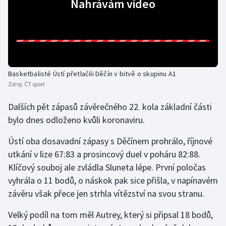
Nahrávám video
Gymnastika
Házená
Jezdectví
Basketbalisté Ústí přetlačili Děčín v bitvě o skupinu A1
Zdroj:
ČT sport
Judo
Dalších pět zápasů závěrečného 22. kola základní části
bylo dnes odloženo kvůli koronaviru.
Krasobruslení
Ústí oba dosavadní zápasy s Děčínem prohrálo, říjnové
Lezení
utkání v lize 67:83 a prosincový duel v poháru 82:88.
Klíčový souboj ale zvládla Sluneta lépe. První poločas
Lyže a snowboard
vyhrála o 11 bodů, o náskok pak sice přišla, v napínavém
závěru však přece jen strhla vítězství na svou stranu.
Moderní pětiboj
Velký podíl na tom měl Autrey, který si připsal 18 bodů,
Motorsport