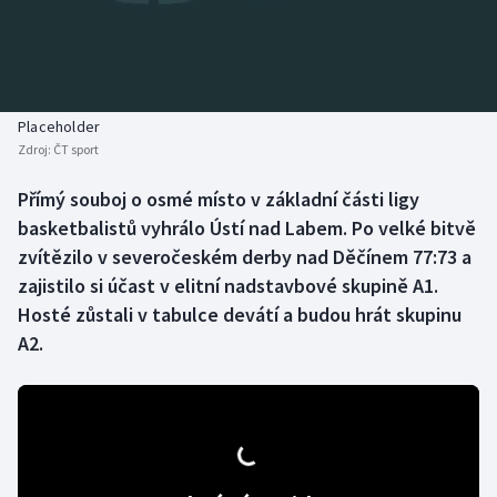
Baseball a softbal
Soutěže
Basketbal
Historické návraty
Biatlon
Aplikace ČT sport
Placeholder
Zdroj:
ČT sport
Boby a skeleton
AZ kvíz
Přímý souboj o osmé místo v základní části ligy
basketbalistů vyhrálo Ústí nad Labem. Po velké bitvě
Box
zvítězilo v severočeském derby nad Děčínem 77:73 a
Curling
zajistilo si účast v elitní nadstavbové skupině A1.
Hosté zůstali v tabulce devátí a budou hrát skupinu
Dostihy
A2.
Florbal
Futsal
Golf