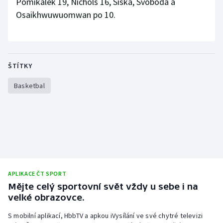
Pomikálek 19, Nichols 16, Šiška, Svoboda a
Stolní tenis
Osaikhwuwuomwan po 10.
Triatlon
Veslování
ŠTÍTKY
Vodní slalom
Basketbal
Volejbal
Ostatní
APLIKACE ČT SPORT
Mějte celý sportovní svět vždy u sebe i na
velké obrazovce.
S mobilní aplikací, HbbTV a apkou iVysílání ve své chytré televizi