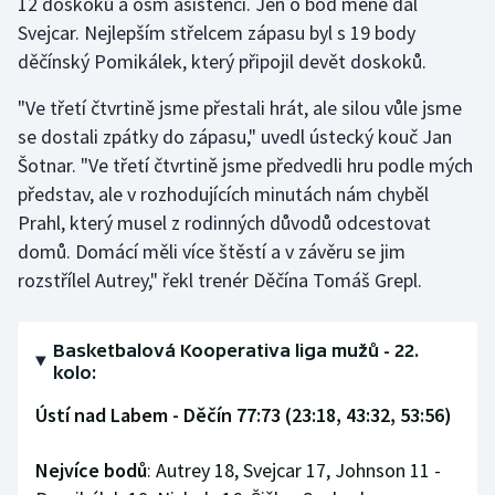
12 doskoků a osm asistencí. Jen o bod méně dal
Svejcar. Nejlepším střelcem zápasu byl s 19 body
Olympijské hry
děčínský Pomikálek, který připojil devět doskoků.
Parasport
"Ve třetí čtvrtině jsme přestali hrát, ale silou vůle jsme
se dostali zpátky do zápasu," uvedl ústecký kouč Jan
Plavání
Šotnar. "Ve třetí čtvrtině jsme předvedli hru podle mých
představ, ale v rozhodujících minutách nám chyběl
Plážový volejbal
Prahl, který musel z rodinných důvodů odcestovat
Ragby
domů. Domácí měli více štěstí a v závěru se jim
rozstřílel Autrey," řekl trenér Děčína Tomáš Grepl.
Rychlobruslení
Rychlostní kanoistika
Basketbalová Kooperativa liga mužů - 22.
kolo:
Short track
Ústí nad Labem - Děčín 77:73 (23:18, 43:32, 53:56)
Sportovní střelba
Nejvíce bodů
: Autrey 18, Svejcar 17, Johnson 11 -