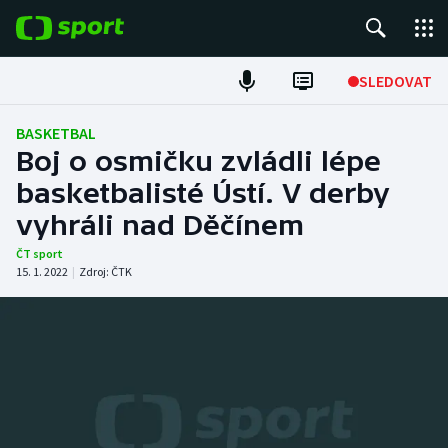
POPULÁRNÍ
SLEDOVAT
Fotbal
BASKETBAL
Boj o osmičku zvládli lépe
Hokej
basketbalisté Ústí. V derby
vyhráli nad Děčínem
Tenis
ČT sport
Atletika
15. 1. 2022
|
Zdroj:
ČTK
Cyklistika
DALŠÍ SPORTY
Americký fotbal
NEPŘEHLÉDNĚTE