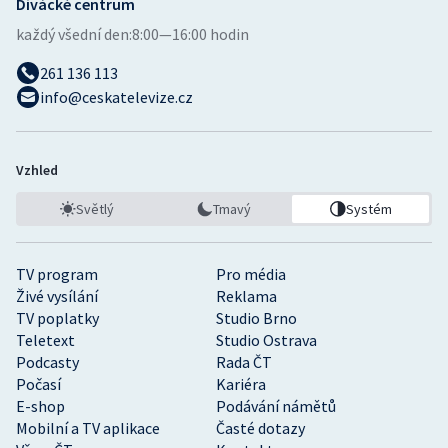
Divácké centrum
každý všední den:
8:00—16:00 hodin
261 136 113
info@ceskatelevize.cz
Vzhled
Světlý
Tmavý
Systém
TV program
Pro média
Živé vysílání
Reklama
TV poplatky
Studio Brno
Teletext
Studio Ostrava
Podcasty
Rada ČT
Počasí
Kariéra
E-shop
Podávání námětů
Mobilní a TV aplikace
Časté dotazy