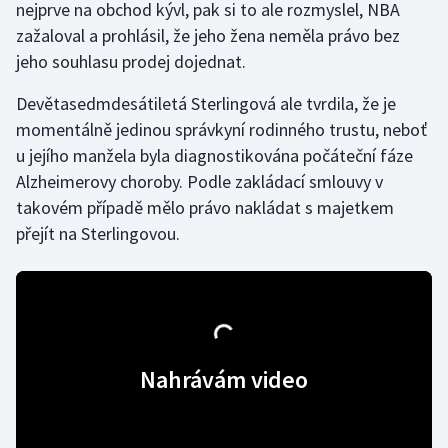
nejprve na obchod kývl, pak si to ale rozmyslel, NBA
zažaloval a prohlásil, že jeho žena neměla právo bez
Gymnastika
jeho souhlasu prodej dojednat.
Házená
Devětasedmdesátiletá Sterlingová ale tvrdila, že je
momentálně jedinou správkyní rodinného trustu, neboť
Jezdectví
u jejího manžela byla diagnostikována počáteční fáze
Alzheimerovy choroby. Podle zakládací smlouvy v
Judo
takovém případě mělo právo nakládat s majetkem
přejít na Sterlingovou.
Krasobruslení
Lezení
Lyže a snowboard
Nahrávám video
Moderní pětiboj
Motorsport