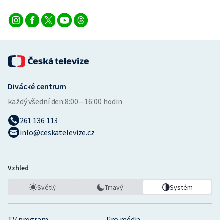
Divácké centrum
každý všední den:
8:00—16:00 hodin
261 136 113
info@ceskatelevize.cz
Vzhled
Světlý
Tmavý
Systém
TV program
Pro média