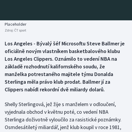
Baseball a softbal
Soutěže
Basketbal
Historické návraty
Placeholder
Zdroj:
ČT sport
Biatlon
Aplikace ČT sport
Los Angeles - Bývalý šéf Microsoftu Steve Ballmer je
Boby a skeleton
AZ kvíz
oficiálně novým vlastníkem basketbalového klubu
Los Angeles Clippers. Oznámilo to vedení NBA na
Box
základě rozhodnutí kalifornského soudu, že
manželka potrestaného majitele týmu Donalda
Curling
Sterlinga měla právo klub prodat. Ballmer jí za
Clippers nabídl rekordní dvě miliardy dolarů.
Dostihy
Florbal
Shelly Sterlingová, jež žije s manželem v odloučení,
vyjednala obchod v květnu poté, co vedení NBA
Futsal
Sterlinga doživotně vyloučilo za rasistické poznámky.
Osmdesátiletý miliardář, jenž klub koupil v roce 1981,
Golf