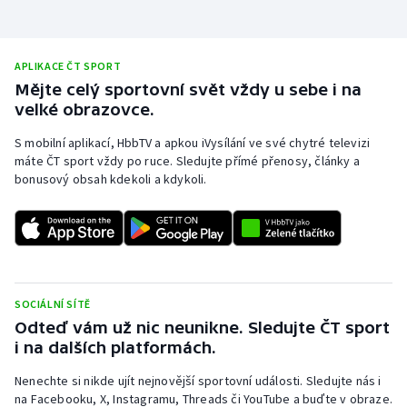
Stolní tenis
Triatlon
APLIKACE ČT SPORT
Mějte celý sportovní svět vždy u sebe i na
Veslování
velké obrazovce.
S mobilní aplikací, HbbTV a apkou iVysílání ve své chytré televizi
Vodní slalom
máte ČT sport vždy po ruce. Sledujte přímé přenosy, články a
bonusový obsah kdekoli a kdykoli.
Volejbal
Ostatní
SOCIÁLNÍ SÍTĚ
Odteď vám už nic neunikne. Sledujte ČT sport
i na dalších platformách.
Nenechte si nikde ujít nejnovější sportovní události. Sledujte nás i
na Facebooku, X, Instagramu, Threads či YouTube a buďte v obraze.