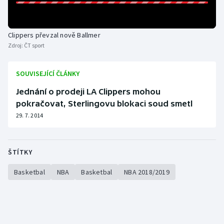
Olympijské hry
Clippers převzal nově Ballmer
Parasport
Zdroj:
ČT sport
Plavání
SOUVISEJÍCÍ ČLÁNKY
Plážový volejbal
Jednání o prodeji LA Clippers mohou
pokračovat, Sterlingovu blokaci soud smetl
Ragby
29. 7. 2014
Rychlobruslení
ŠTÍTKY
Rychlostní kanoistika
Basketbal
NBA
Basketbal
NBA 2018/2019
Short track
Sportovní střelba