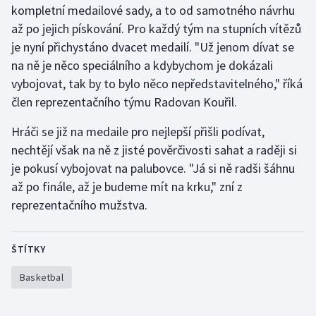
kompletní medailové sady, a to od samotného návrhu
až po jejich pískování. Pro každý tým na stupních vítězů
Gymnastika
je nyní přichystáno dvacet medailí. "Už jenom dívat se
na ně je něco speciálního a kdybychom je dokázali
Házená
vybojovat, tak by to bylo něco nepředstavitelného," říká
Jezdectví
člen reprezentačního týmu Radovan Kouřil.
Hráči se již na medaile pro nejlepší přišli podívat,
Judo
nechtějí však na ně z jisté pověrčivosti sahat a raději si
je pokusí vybojovat na palubovce. "Já si ně radši šáhnu
Krasobruslení
až po finále, až je budeme mít na krku," zní z
Lezení
reprezentačního mužstva.
Lyže a snowboard
ŠTÍTKY
Moderní pětiboj
Basketbal
Motorsport