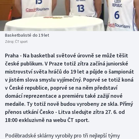
Baseball a softbal
Soutěže
Basketbal
Historické návraty
Biatlon
Aplikace ČT sport
Basketbalisté do 19 let
Zdroj:
ČT sport
Boby a skeleton
AZ kvíz
Praha - Na basketbal světové úrovně se může těšit
české publikum. V Praze totiž zítra začíná juniorské
Box
mistrovství světa hráčů do 19 let a půjde o šampionát
Curling
v jistém slova smyslu vyjímečný. Poprvé se totiž koná
v České republice, poprvé se na něm představí
Dostihy
domácí reprezentace a premiéru také zažijí nové
medaile. Ty totiž nově budou vyrobeny ze skla. Přímý
Florbal
přenos utkání Česko - Litva sledujte zítra 27. 6. od
18:00 exkluzivně na webu ČT sport.
Futsal
Poděbradské sklárny vyrobily pro tři nejlepší týmy
Golf