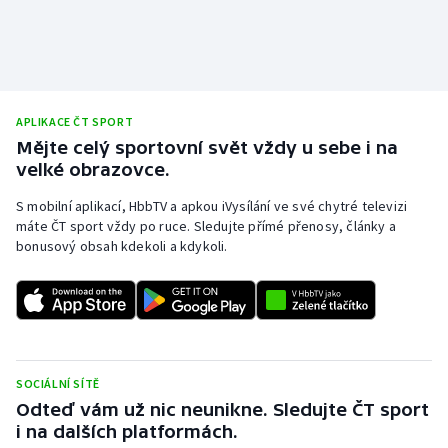
Olympijské hry
Parasport
APLIKACE ČT SPORT
Plavání
Mějte celý sportovní svět vždy u sebe i na
velké obrazovce.
Plážový volejbal
S mobilní aplikací, HbbTV a apkou iVysílání ve své chytré televizi
Ragby
máte ČT sport vždy po ruce. Sledujte přímé přenosy, články a
bonusový obsah kdekoli a kdykoli.
Rychlobruslení
Rychlostní kanoistika
Short track
SOCIÁLNÍ SÍTĚ
Odteď vám už nic neunikne. Sledujte ČT sport
Sportovní střelba
i na dalších platformách.