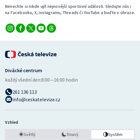
Stolní tenis
Nenechte si nikde ujít nejnovější sportovní události. Sledujte nás i
na Facebooku, X, Instagramu, Threads či YouTube a buďte v obraze.
Triatlon
Veslování
Vodní slalom
Volejbal
Divácké centrum
Ostatní
každý všední den:
8:00—16:00 hodin
261 136 113
info@ceskatelevize.cz
Vzhled
Světlý
Tmavý
Systém