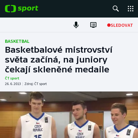
POPULÁRNÍ
SLEDOVAT
Fotbal
BASKETBAL
Basketbalové mistrovství
Hokej
světa začíná, na juniory
čekají skleněné medaile
Tenis
ČT sport
Atletika
26. 6. 2013
|
Zdroj:
ČT sport
Cyklistika
DALŠÍ SPORTY
Americký fotbal
NEPŘEHLÉDNĚTE