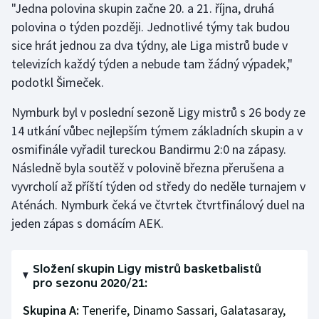
"Jedna polovina skupin začne 20. a 21. října, druhá
Stolní tenis
polovina o týden později. Jednotlivé týmy tak budou
sice hrát jednou za dva týdny, ale Liga mistrů bude v
Triatlon
televizích každý týden a nebude tam žádný výpadek,"
Veslování
podotkl Šimeček.
Nymburk byl v poslední sezoně Ligy mistrů s 26 body ze
Vodní slalom
14 utkání vůbec nejlepším týmem základních skupin a v
Volejbal
osmifinále vyřadil tureckou Bandirmu 2:0 na zápasy.
Následně byla soutěž v polovině března přerušena a
Ostatní
vyvrcholí až příští týden od středy do neděle turnajem v
Aténách. Nymburk čeká ve čtvrtek čtvrtfinálový duel na
jeden zápas s domácím AEK.
Složení skupin Ligy mistrů basketbalistů
pro sezonu 2020/21:
Skupina A:
Tenerife, Dinamo Sassari, Galatasaray,