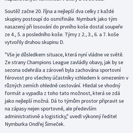
Olympijské hry
Soutěž začne 20. října a nejlepší dva celky z každé
skupiny postoupí do osmifinále. Nymburk jako tým
Parasport
nasazený při losování do prvního koše dostal soupeře
ze 4., 5. a posledního koše. Týmy z 2., 3., 6. a 7. koše
Plavání
vytvořily druhou skupinu D.
Plážový volejbal
"Vše je důsledkem situace, která nyní vládne ve světě.
Ze strany Champions League zavládly obavy, jak by se
Ragby
sezona odehrála a zároveň byla zachována sportovní
férovost pro všechny účastníky vzhledem k omezením v
Rychlobruslení
různých zemích ohledně cestování. Hledal se vhodný
formát a vypadla z toho tato možnost, která se zdá
Rychlostní kanoistika
jako nejlepší možná. Dá to týmům prostor připravit se
na zápasy nejen sportovně, ale především
Short track
administrativně a logisticky," uvedl výkonný ředitel
Sportovní střelba
Nymburka Ondřej Šimeček.