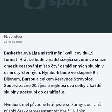
Baseball a softbal
Soutěže
Basketbal
Historické návraty
Biatlon
Aplikace ČT sport
Placeholder
Boby a skeleton
AZ kvíz
Zdroj:
ČT sport
Box
Basketbalová Liga mistrů mění kvůli covidu-19
formát. Hrát se bude v nadcházející sezoně ve snaze
Curling
omezit cestování místo čtyř osmičlenných skupin v
osmi čtyřčlenných. Nymburk bude ve skupině B s
Dostihy
Dijonem, Bursou a celkem Keravnos Strovolos.
Soutěž začne 20. října a nejlepší dva celky z každé
Florbal
skupiny postoupí do osmifinále.
Futsal
Nymburk měl původně hrát ještě se Zaragozou, v níž
působí český reprezentant Vít Krejčí, Nižním
Golf