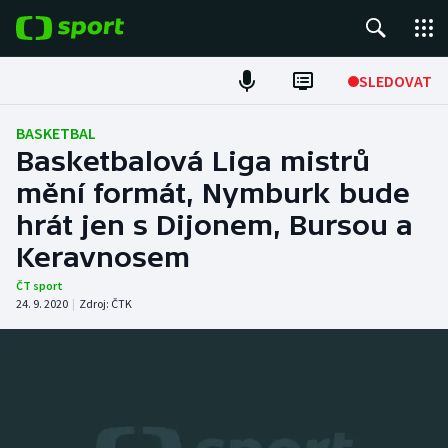
POPULÁRNÍ
SLEDOVAT
Fotbal
BASKETBAL
Basketbalová Liga mistrů
Hokej
mění formát, Nymburk bude
hrát jen s Dijonem, Bursou a
Tenis
Keravnosem
Atletika
ČT sport
24. 9. 2020
|
Zdroj:
ČTK
Cyklistika
DALŠÍ SPORTY
Americký fotbal
NEPŘEHLÉDNĚTE