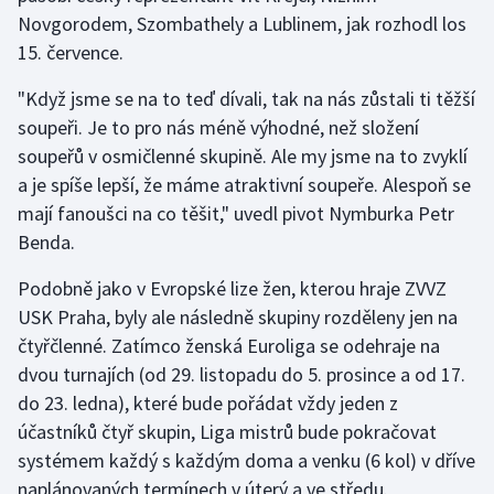
Novgorodem, Szombathely a Lublinem, jak rozhodl los
15. července.
Gymnastika
"Když jsme se na to teď dívali, tak na nás zůstali ti těžší
Házená
soupeři. Je to pro nás méně výhodné, než složení
soupeřů v osmičlenné skupině. Ale my jsme na to zvyklí
Jezdectví
a je spíše lepší, že máme atraktivní soupeře. Alespoň se
Judo
mají fanoušci na co těšit," uvedl pivot Nymburka Petr
Benda.
Krasobruslení
Podobně jako v Evropské lize žen, kterou hraje ZVVZ
USK Praha, byly ale následně skupiny rozděleny jen na
Lezení
čtyřčlenné. Zatímco ženská Euroliga se odehraje na
Lyže a snowboard
dvou turnajích (od 29. listopadu do 5. prosince a od 17.
do 23. ledna), které bude pořádat vždy jeden z
Moderní pětiboj
účastníků čtyř skupin, Liga mistrů bude pokračovat
systémem každý s každým doma a venku (6 kol) v dříve
Motorsport
naplánovaných termínech v úterý a ve středu.