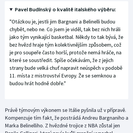
Olympijské hry
Pavel Budínský o kvalitě italského výběru:
"Otázkou je, jestli jim Bargnani a Belinelli budou
Parasport
chybět, nebo ne. Co jsem je viděl, tak bez nich hráli
jako tým vynikající basketbal. Někdy to tak bývá, že
Plavání
bez hvězd hraje tým kolektivnějším způsobem, což
Plážový volejbal
je pro soupeře často horší, protože nemá hráče, na
které se soustředit. Spíše očekávám, že z jejich
Ragby
strany bude velká chuť napravit neúspěch v podobě
11. místa z mistrovství Evropy. Že se semknou a
Rychlobruslení
budou hrát hodně dobře."
Rychlostní kanoistika
Short track
Právě týmovým výkonem se Itálie pyšnila už v přípravě.
Kompenzuje tím fakt, že postrádá Andreu Bargnaniho a
Sportovní střelba
Marka Belinelliho. Z hvězdné trojice z NBA zůstal jen