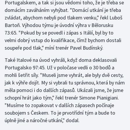
Portugalskem, a tak si jsou vědomi toho, že je třeba se
domácím zaváháním vyhýbat. "Domácí utkání je třeba
Gymnastika
zvládat, abychom nebyli pod tlakem venku," řekl Luboš
Bartoň. Výhodou týmu je úvodní výhra v Bělorusku
Házená
73:65. "Pokud by se povedl i zápas s Itálií, byl by to
velmi dobrý vstup do kvalifikace, čímž bychom dostali
Jezdectví
soupeře pod tlak," míní trenér Pavel Budínský.
Judo
Také Italové na úvod vyhráli, když doma deklasovali
Portugalsko 97:45. Už v poločase vedli o 30 bodů a
Krasobruslení
mohli šetřit síly. "Museli jsme vyhrát, ale byly dvě cesty,
jak k výhře dojít. My si vybrali tu správnou, která by nám
Lezení
měla pomoci i do dalších zápasů. Ukázali jsme, že jsme
Lyže a snowboard
schopní hrát jako tým," řekl trenér Simone Pianigiani.
"Musíme to zopakovat v dalších zápasech počínaje
Moderní pětiboj
soubojem s Českem. To je prvotřídní tým a bude to
úplně jiné a náročné utkání," dodal.
Motorsport