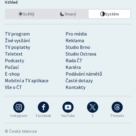
Vzhled
Světlý
Tmavý
Systém
TV program
Pro média
Živé vysílání
Reklama
TV poplatky
Studio Brno
Teletext
Studio Ostrava
Podcasty
Rada ČT
Počasí
Kariéra
E-shop
Podávání námětů
Mobilní a TV aplikace
Časté dotazy
Vše o ČT
Kontakty
Instagram
Facebook
YouTube
X
Threads
© Česká televize