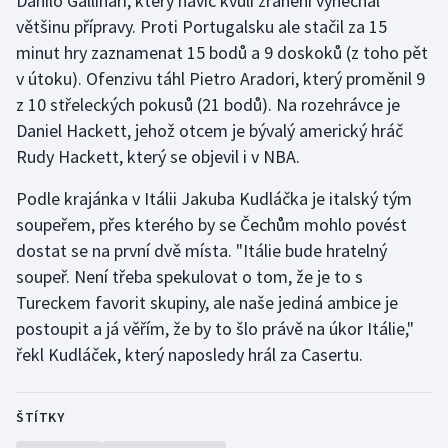
Danilo Gallinari, který navíc kvůli zranění vynechal
Stolní tenis
většinu přípravy. Proti Portugalsku ale stačil za 15
minut hry zaznamenat 15 bodů a 9 doskoků (z toho pět
Triatlon
v útoku). Ofenzivu táhl Pietro Aradori, který proměnil 9
z 10 střeleckých pokusů (21 bodů). Na rozehrávce je
Veslování
Daniel Hackett, jehož otcem je bývalý americký hráč
Rudy Hackett, který se objevil i v NBA.
Vodní slalom
Podle krajánka v Itálii Jakuba Kudláčka je italský tým
Volejbal
soupeřem, přes kterého by se Čechům mohlo povést
dostat se na první dvě místa. "Itálie bude hratelný
Ostatní
soupeř. Není třeba spekulovat o tom, že je to s
Tureckem favorit skupiny, ale naše jediná ambice je
postoupit a já věřím, že by to šlo právě na úkor Itálie,"
řekl Kudláček, který naposledy hrál za Casertu.
ŠTÍTKY