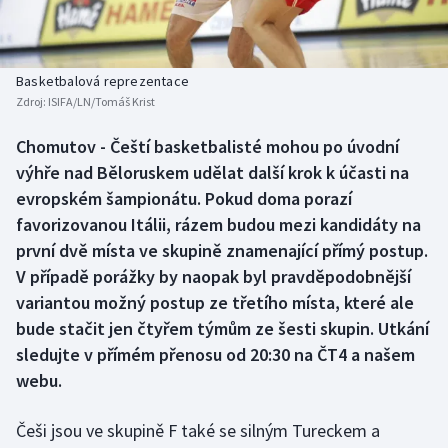
Baseball a softbal
Soutěže
Basketbal
Historické návraty
Basketbalová reprezentace
Zdroj:
ISIFA/LN/Tomáš Krist
Biatlon
Aplikace ČT sport
Chomutov - Čeští basketbalisté mohou po úvodní
Boby a skeleton
AZ kvíz
výhře nad Běloruskem udělat další krok k účasti na
evropském šampionátu. Pokud doma porazí
Box
favorizovanou Itálii, rázem budou mezi kandidáty na
první dvě místa ve skupině znamenající přímý postup.
Curling
V případě porážky by naopak byl pravděpodobnější
variantou možný postup ze třetího místa, které ale
Dostihy
bude stačit jen čtyřem týmům ze šesti skupin. Utkání
Florbal
sledujte v přímém přenosu od 20:30 na ČT4 a našem
webu.
Futsal
Češi jsou ve skupině F také se silným Tureckem a
Golf