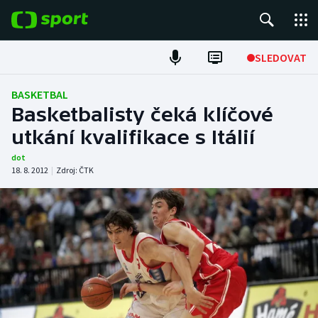
POPULÁRNÍ
SLEDOVAT
Fotbal
BASKETBAL
Basketbalisty čeká klíčové
Hokej
utkání kvalifikace s Itálií
Tenis
dot
18. 8. 2012
|
Zdroj:
ČTK
Atletika
Cyklistika
DALŠÍ SPORTY
Americký fotbal
NEPŘEHLÉDNĚTE