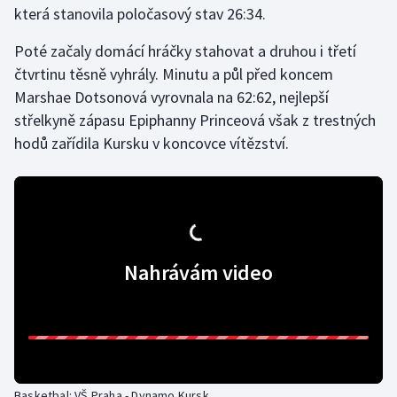
která stanovila poločasový stav 26:34.
Gymnastika
Poté začaly domácí hráčky stahovat a druhou i třetí
čtvrtinu těsně vyhrály. Minutu a půl před koncem
Házená
Marshae Dotsonová vyrovnala na 62:62, nejlepší
střelkyně zápasu Epiphanny Princeová však z trestných
Jezdectví
hodů zařídila Kursku v koncovce vítězství.
Judo
Krasobruslení
Lezení
Nahrávám video
Lyže a snowboard
Moderní pětiboj
Motorsport
Basketbal: VŠ Praha - Dynamo Kursk