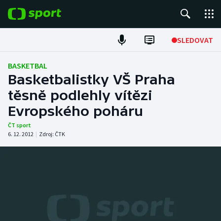
POPULÁRNÍ
SLEDOVAT
Fotbal
BASKETBAL
Basketbalistky VŠ Praha
Hokej
těsně podlehly vítězi
Evropského poháru
Tenis
ČT sport
Atletika
6. 12. 2012
|
Zdroj:
ČTK
Cyklistika
DALŠÍ SPORTY
Americký fotbal
NEPŘEHLÉDNĚTE