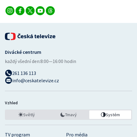
Divácké centrum
každý všední den:
8:00—16:00 hodin
261 136 113
info@ceskatelevize.cz
Vzhled
Světlý
Tmavý
Systém
TV program
Pro média