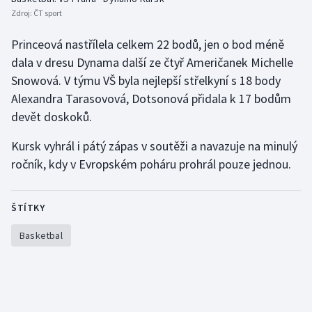
Zdroj:
ČT sport
Olympijské hry
Princeová nastřílela celkem 22 bodů, jen o bod méně
Parasport
dala v dresu Dynama další ze čtyř Američanek Michelle
Snowová. V týmu VŠ byla nejlepší střelkyní s 18 body
Plavání
Alexandra Tarasovová, Dotsonová přidala k 17 bodům
devět doskoků.
Plážový volejbal
Kursk vyhrál i pátý zápas v soutěži a navazuje na minulý
Ragby
ročník, kdy v Evropském poháru prohrál pouze jednou.
Rychlobruslení
ŠTÍTKY
Rychlostní kanoistika
Basketbal
Short track
Sportovní střelba