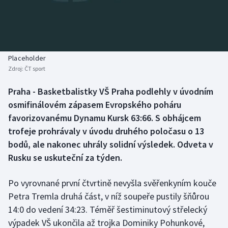
Baseball a softbal
Soutěže
Basketbal
Historické návraty
Biatlon
Aplikace ČT sport
Placeholder
Zdroj:
ČT sport
Boby a skeleton
AZ kvíz
Praha - Basketbalistky VŠ Praha podlehly v úvodním
osmifinálovém zápasem Evropského poháru
Box
favorizovanému Dynamu Kursk 63:66. S obhájcem
Curling
trofeje prohrávaly v úvodu druhého poločasu o 13
bodů, ale nakonec uhrály solidní výsledek. Odveta v
Dostihy
Rusku se uskuteční za týden.
Florbal
Po vyrovnané první čtvrtině nevyšla svěřenkyním kouče
Petra Tremla druhá část, v níž soupeře pustily šňůrou
Futsal
14:0 do vedení 34:23. Téměř šestiminutový střelecký
výpadek VŠ ukončila až trojka Dominiky Pohunkové,
Golf