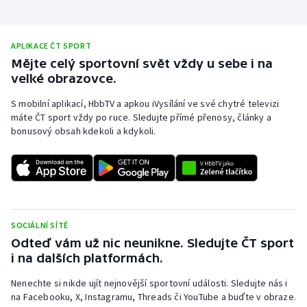
Stolní tenis
Triatlon
APLIKACE ČT SPORT
Mějte celý sportovní svět vždy u sebe i na
Veslování
velké obrazovce.
S mobilní aplikací, HbbTV a apkou iVysílání ve své chytré televizi
Vodní slalom
máte ČT sport vždy po ruce. Sledujte přímé přenosy, články a
bonusový obsah kdekoli a kdykoli.
Volejbal
Ostatní
SOCIÁLNÍ SÍTĚ
Odteď vám už nic neunikne. Sledujte ČT sport
i na dalších platformách.
Nenechte si nikde ujít nejnovější sportovní události. Sledujte nás i
na Facebooku, X, Instagramu, Threads či YouTube a buďte v obraze.