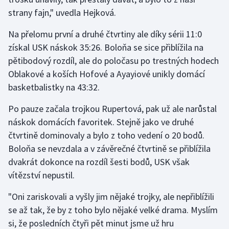
Stolní tenis
strany fajn," uvedla Hejková.
Triatlon
Na přelomu první a druhé čtvrtiny ale díky sérii 11:0
získal USK náskok 35:26. Boloňa se sice přiblížila na
Veslování
pětibodový rozdíl, ale do poločasu po trestných hodech
Oblakové a koších Hofové a Ayayiové unikly domácí
Vodní slalom
basketbalistky na 43:32.
Volejbal
Po pauze začala trojkou Rupertová, pak už ale narůstal
náskok domácích favoritek. Stejně jako ve druhé
Ostatní
čtvrtině dominovaly a bylo z toho vedení o 20 bodů.
Boloňa se nevzdala a v závěrečné čtvrtině se přiblížila
dvakrát dokonce na rozdíl šesti bodů, USK však
vítězství nepustil.
"Oni zariskovali a vyšly jim nějaké trojky, ale nepřiblížili
se až tak, že by z toho bylo nějaké velké drama. Myslím
si, že posledních čtyři pět minut jsme už hru