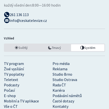
každý všední den:
8:00—16:00 hodin
261 136 113
info@ceskatelevize.cz
Vzhled
Světlý
Tmavý
Systém
TV program
Pro média
Živé vysílání
Reklama
TV poplatky
Studio Brno
Teletext
Studio Ostrava
Podcasty
Rada ČT
Počasí
Kariéra
E-shop
Podávání námětů
Mobilní a TV aplikace
Časté dotazy
Vše o ČT
Kontakty