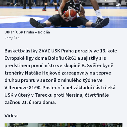
Baseball a softbal
Soutěže
Basketbal
Historické návraty
Biatlon
Aplikace ČT sport
Utkání USK Praha – Boloňa
Zdroj:
ČTK
Boby a skeleton
AZ kvíz
Basketbalistky ZVVZ USK Praha porazily ve 13. kole
Evropské ligy doma Boloňu 69:61 a zajistily si s
Box
předstihem první místo ve skupině B. Svěřenkyně
Curling
trenérky Natálie Hejkové zareagovaly na teprve
druhou prohru v sezoně z minulého týdne ve
Dostihy
Villeneuve 81:90. Poslední duel základní části čeká
USK v úterý v Turecku proti Mersinu, čtvrtfinále
Florbal
začnou 21. února doma.
Futsal
Videa
Golf