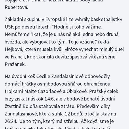
Rupertová.
Olympijské hry
Základní skupinu v Evropské lize vyhrály basketbalistky
Parasport
USK po deseti letech. "Hodně si toho vážíme.
Nemůžeme říkat, že je u nás nějaká jedna nebo druhá
Plavání
hvězda, ale vybojoval to tým. To je vzácné," řekla
Hejková, která musela kvůli viróze vynechat minulý duel
Plážový volejbal
ve Francii, kde skončila devítizápasová vítězná série
Pražanek.
Ragby
Na úvodní koš Cecilie Zandalasiniové odpověděly
Rychlobruslení
domácí hráčky osmibodovou šňůrou ohraničenou
trojkami Maite Cazorlaové a Oblakové. Pražský celek
Rychlostní kanoistika
brzy získal náskok 14:6, ale v bodově bohaté úvodní
Short track
čtvrtině Boloňa stahovala ztrátu. Především díky
Zandalasiniové, která stihla 12 bodů, otočila stav na
Sportovní střelba
26:24. "Je to tým, který má střelbu. Až když jsme je
trošku unavily, tak přestaly dávat, a bylo to z naší