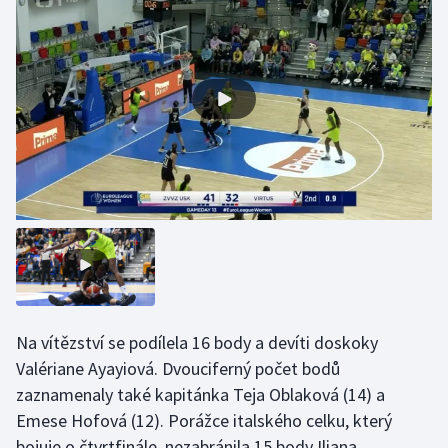
Gymnastika
Házená
Jezdectví
Judo
Krasobruslení
Lezení
Lyže a snowboard
Na vítězství se podílela 16 body a devíti doskoky
Valériane Ayayiová. Dvouciferný počet bodů
Moderní pětiboj
zaznamenaly také kapitánka Teja Oblaková (14) a
Emese Hofová (12). Porážce italského celku, který
Motorsport
bojuje o čtvrtfinále, nezabránila 15 body Iliana