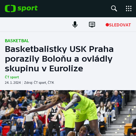
POPULÁRNÍ
SLEDOVAT
Fotbal
BASKETBAL
Basketbalistky USK Praha
Hokej
porazily Boloňu a ovládly
skupinu v Eurolize
Tenis
ČT sport
Atletika
24. 1. 2024
|
Zdroj:
ČT sport
,
ČTK
Cyklistika
DALŠÍ SPORTY
Americký fotbal
NEPŘEHLÉDNĚTE