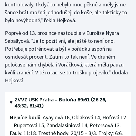
kontrolovaly. I když to nebylo moc pěkné a měly jsme
šance hrát možná jednodušeji do koše, ale takticky to
bylo nevýhodné," řekla Hejková.
Poprvé od 13. prosince nastoupila v Eurolize Nyara
Saballyová. "Je to pozitivní, ale ještě to není ono.
Potřebuje potrénovat a být v pořádku aspoň na
osmdesát procent. Zatím to tak není. Ve druhém
poločase nám chyběla i Voráčková, která měla pauzu
kvůli zranění. V té rotaci se to trošku projevilo," dodala
Hejková.
ZVVZ USK Praha – Boloňa 69:61 (26:26,
43:32, 61:41)
Nejvíce bodů:
Ayayiová 16, Oblaková 14, Hofová 12
– Rupertová 15, Zandalasiniová 14, Petersová 13.
Fauly: 11:18. Trestné hody: 20/15 – 3/3. Trojky: 6:6.