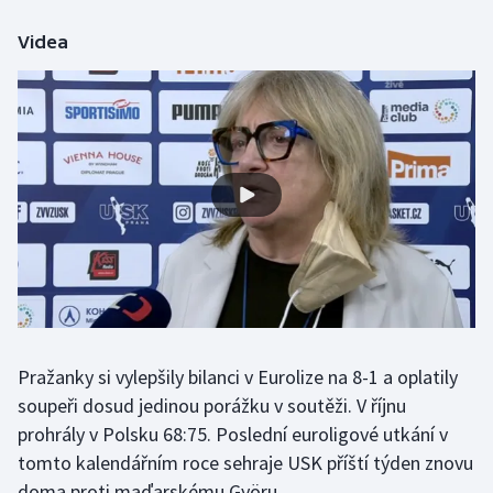
Videa
Gymnastika
Házená
Jezdectví
Judo
Krasobruslení
Lezení
Lyže a snowboard
Pražanky si vylepšily bilanci v Eurolize na 8-1 a oplatily
soupeři dosud jedinou porážku v soutěži. V říjnu
Moderní pětiboj
prohrály v Polsku 68:75. Poslední euroligové utkání v
tomto kalendářním roce sehraje USK příští týden znovu
Motorsport
doma proti maďarskému Györu.