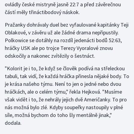
ovládly české mistryně jasně 22:7 a před závěrečnou
částí měly třináctibodový náskok.
Pražanky dohrávaly duel bez vyfaulované kapitánky Teji
Oblakové, v závěru už ale žádné drama nepřipustily.
Polkowice se dotáhly na rozdíl jedenácti bodů 52:63,
hráčky USK ale po trojce Terezy Vyoralové znovu
odskočily a nakonec zvítězily o šestnáct.
"Kolorit je i to, že když se člověk podívá na střeleckou
tabuli, tak vidí, že každá hráčka přinesla nějaké body. To
je krása našeho týmu. Není to jen o jedné nebo dvou
hráčkách, ale o celém týmu," řekla Hejková. "Musíme
však vidět i to, že nehrály jejich dvě Američanky. To pro
nás možná bylo zlé. Kdyby soupeřky nastoupily v plné
síle, možná bychom do toho šly mentálně jinak,"
dodala.