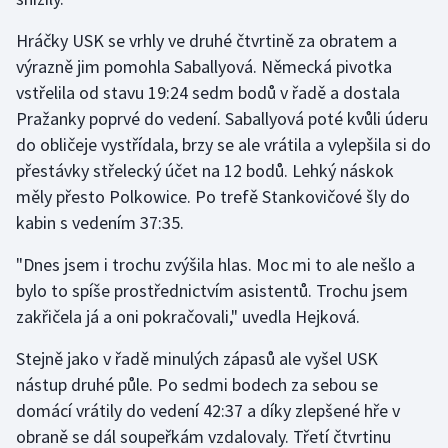
Stolní tenis
Hráčky USK se vrhly ve druhé čtvrtině za obratem a
Triatlon
výrazně jim pomohla Saballyová. Německá pivotka
vstřelila od stavu 19:24 sedm bodů v řadě a dostala
Veslování
Pražanky poprvé do vedení. Saballyová poté kvůli úderu
do obličeje vystřídala, brzy se ale vrátila a vylepšila si do
Vodní slalom
přestávky střelecký účet na 12 bodů. Lehký náskok
měly přesto Polkowice. Po trefě Stankovičové šly do
Volejbal
kabin s vedením 37:35.
Ostatní
"Dnes jsem i trochu zvýšila hlas. Moc mi to ale nešlo a
bylo to spíše prostřednictvím asistentů. Trochu jsem
zakřičela já a oni pokračovali," uvedla Hejková.
Stejně jako v řadě minulých zápasů ale vyšel USK
nástup druhé půle. Po sedmi bodech za sebou se
domácí vrátily do vedení 42:37 a díky zlepšené hře v
obraně se dál soupeřkám vzdalovaly. Třetí čtvrtinu