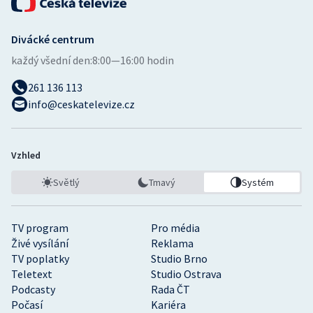
Divácké centrum
každý všední den:
8:00—16:00 hodin
261 136 113
info@ceskatelevize.cz
Vzhled
Světlý
Tmavý
Systém
TV program
Pro média
Živé vysílání
Reklama
TV poplatky
Studio Brno
Teletext
Studio Ostrava
Podcasty
Rada ČT
Počasí
Kariéra