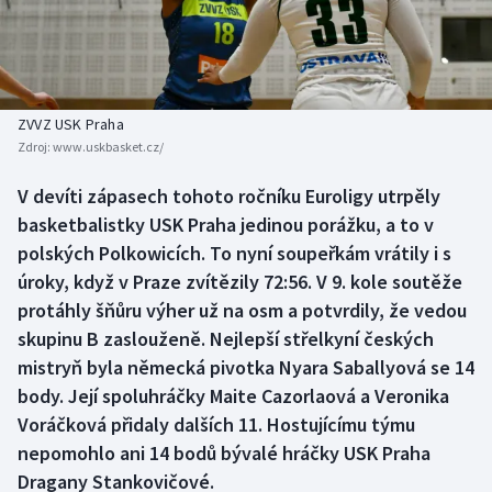
Baseball a softbal
Soutěže
Basketbal
Historické návraty
Biatlon
Aplikace ČT sport
ZVVZ USK Praha
Zdroj:
www.uskbasket.cz/
Boby a skeleton
AZ kvíz
V devíti zápasech tohoto ročníku Euroligy utrpěly
basketbalistky USK Praha jedinou porážku, a to v
Box
polských Polkowicích. To nyní soupeřkám vrátily i s
Curling
úroky, když v Praze zvítězily 72:56. V 9. kole soutěže
protáhly šňůru výher už na osm a potvrdily, že vedou
Dostihy
skupinu B zaslouženě. Nejlepší střelkyní českých
mistryň byla německá pivotka Nyara Saballyová se 14
Florbal
body. Její spoluhráčky Maite Cazorlaová a Veronika
Voráčková přidaly dalších 11. Hostujícímu týmu
Futsal
nepomohlo ani 14 bodů bývalé hráčky USK Praha
Dragany Stankovičové.
Golf