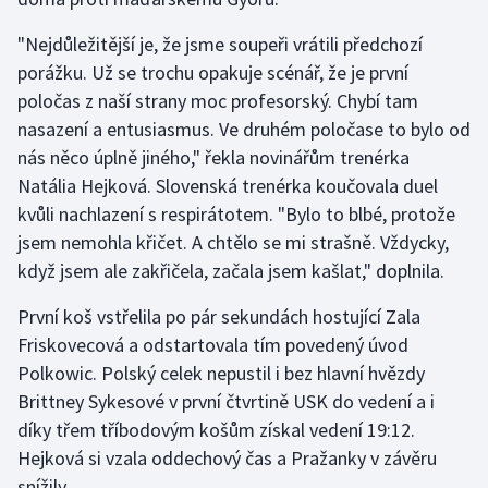
Olympijské hry
"Nejdůležitější je, že jsme soupeři vrátili předchozí
porážku. Už se trochu opakuje scénář, že je první
Parasport
poločas z naší strany moc profesorský. Chybí tam
nasazení a entusiasmus. Ve druhém poločase to bylo od
Plavání
nás něco úplně jiného," řekla novinářům trenérka
Natália Hejková. Slovenská trenérka koučovala duel
Plážový volejbal
kvůli nachlazení s respirátotem. "Bylo to blbé, protože
jsem nemohla křičet. A chtělo se mi strašně. Vždycky,
Ragby
když jsem ale zakřičela, začala jsem kašlat," doplnila.
Rychlobruslení
První koš vstřelila po pár sekundách hostující Zala
Friskovecová a odstartovala tím povedený úvod
Rychlostní kanoistika
Polkowic. Polský celek nepustil i bez hlavní hvězdy
Short track
Brittney Sykesové v první čtvrtině USK do vedení a i
díky třem tříbodovým košům získal vedení 19:12.
Sportovní střelba
Hejková si vzala oddechový čas a Pražanky v závěru
snížily.