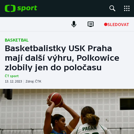
POPULÁRNÍ
SLEDOVAT
Fotbal
BASKETBAL
Basketbalistky USK Praha
Hokej
mají další výhru, Polkowice
zlobily jen do poločasu
Tenis
ČT sport
Atletika
13. 12. 2023
|
Zdroj:
ČTK
Cyklistika
DALŠÍ SPORTY
Americký fotbal
NEPŘEHLÉDNĚTE