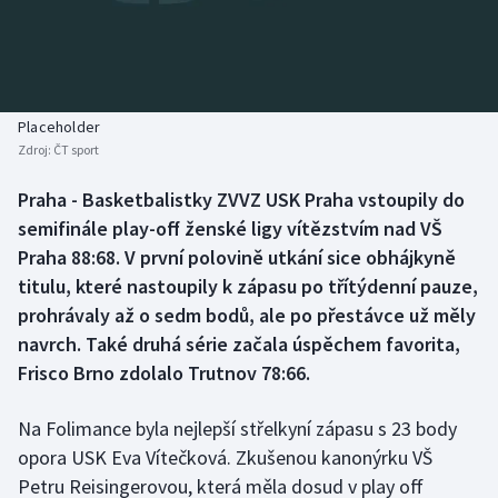
Baseball a softbal
Soutěže
Basketbal
Historické návraty
Biatlon
Aplikace ČT sport
Placeholder
Zdroj:
ČT sport
Boby a skeleton
AZ kvíz
Praha - Basketbalistky ZVVZ USK Praha vstoupily do
semifinále play-off ženské ligy vítězstvím nad VŠ
Box
Praha 88:68. V první polovině utkání sice obhájkyně
Curling
titulu, které nastoupily k zápasu po třítýdenní pauze,
prohrávaly až o sedm bodů, ale po přestávce už měly
Dostihy
navrch. Také druhá série začala úspěchem favorita,
Frisco Brno zdolalo Trutnov 78:66.
Florbal
Na Folimance byla nejlepší střelkyní zápasu s 23 body
Futsal
opora USK Eva Vítečková. Zkušenou kanonýrku VŠ
Petru Reisingerovou, která měla dosud v play off
Golf