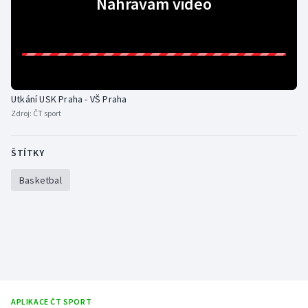
Nahrávám video
Olympijské hry
Parasport
Plavání
Utkání USK Praha - VŠ Praha
Zdroj:
ČT sport
Plážový volejbal
Ragby
ŠTÍTKY
Basketbal
Rychlobruslení
Rychlostní kanoistika
Short track
Sportovní střelba
APLIKACE ČT SPORT