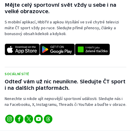
Stolní tenis
Mějte celý sportovní svět vždy u sebe i na
velké obrazovce.
Triatlon
S mobilní aplikací, HbbTV a apkou iVysílání ve své chytré televizi
máte ČT sport vždy po ruce. Sledujte přímé přenosy, články a
Veslování
bonusový obsah kdekoli a kdykoli.
Vodní slalom
Volejbal
Ostatní
SOCIÁLNÍ SÍTĚ
Odteď vám už nic neunikne. Sledujte ČT sport
i na dalších platformách.
Nenechte si nikde ujít nejnovější sportovní události. Sledujte nás i
na Facebooku, X, Instagramu, Threads či YouTube a buďte v obraze.