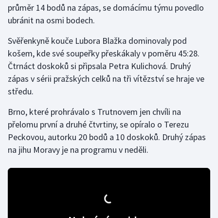
průměr 14 bodů na zápas, se domácímu týmu povedlo
ubránit na osmi bodech.
Gymnastika
Svěřenkyně kouče Lubora Blažka dominovaly pod
Házená
košem, kde své soupeřky přeskákaly v poměru 45:28.
Čtrnáct doskoků si připsala Petra Kulichová. Druhý
Jezdectví
zápas v sérii pražských celků na tři vítězství se hraje ve
středu.
Judo
Brno, které prohrávalo s Trutnovem jen chvíli na
Krasobruslení
přelomu první a druhé čtvrtiny, se opíralo o Terezu
Peckovou, autorku 20 bodů a 10 doskoků. Druhý zápas
Lezení
na jihu Moravy je na programu v neděli.
Lyže a snowboard
Moderní pětiboj
Motorsport