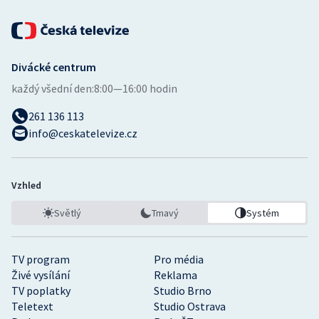
Divácké centrum
každý všední den:
8:00—16:00 hodin
261 136 113
info@ceskatelevize.cz
Vzhled
Světlý
Tmavý
Systém
TV program
Pro média
Živé vysílání
Reklama
TV poplatky
Studio Brno
Teletext
Studio Ostrava