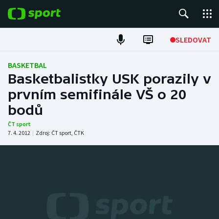
POPULÁRNÍ
SLEDOVAT
Fotbal
BASKETBAL
Basketbalistky USK porazily v
Hokej
prvním semifinále VŠ o 20
bodů
Tenis
ČT sport
Atletika
7. 4. 2012
|
Zdroj:
ČT sport
,
ČTK
Cyklistika
DALŠÍ SPORTY
Americký fotbal
NEPŘEHLÉDNĚTE