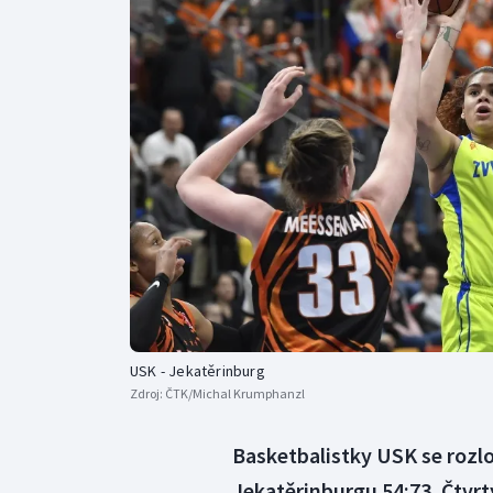
Curling
Dostihy
Florbal
Futsal
Golf
Gymnastika
USK - Jekatěrinburg
Zdroj:
ČTK/Michal Krumphanzl
Basketbalistky USK se rozl
Jekatěrinburgu 54:73. Čtvrtý