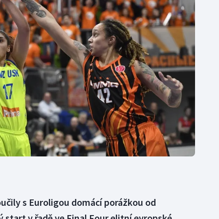
Moderní pětiboj
Triatlon
Motorsport
Veslování
Olympijské hry
Vodní slalom
Parasport
Volejbal
Plavání
Ostatní
Plážový volejbal
oučily s Euroligou domácí porážkou od
 start v řadě ve Final Four elitní evropské