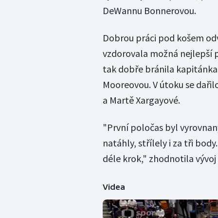
DeWannu Bonnerovou.
Dobrou práci pod košem odv
vzdorovala možná nejlepší p
tak dobře bránila kapitánka
Mooreovou. V útoku se daři
a Martě Xargayové.
"První poločas byl vyrovnan
natáhly, střílely i za tři bo
déle krok," zhodnotila vývo
Videa