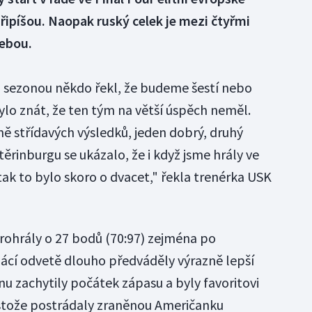
řipíšou. Naopak ruský celek je mezi čtyřmi
sebou.
 sezonou někdo řekl, že budeme šestí nebo
ylo znát, že ten tým na větší úspěch neměl.
ě střídavých výsledků, jeden dobrý, druhý
atěrinburgu se ukázalo, že i když jsme hrály ve
ak to bylo skoro o dvacet," řekla trenérka USK
rohrály o 27 bodů (70:97) zejména po
í odvetě dlouho předváděly výrazně lepší
u zachytily počátek zápasu a byly favoritovi
tože postrádaly zraněnou Američanku