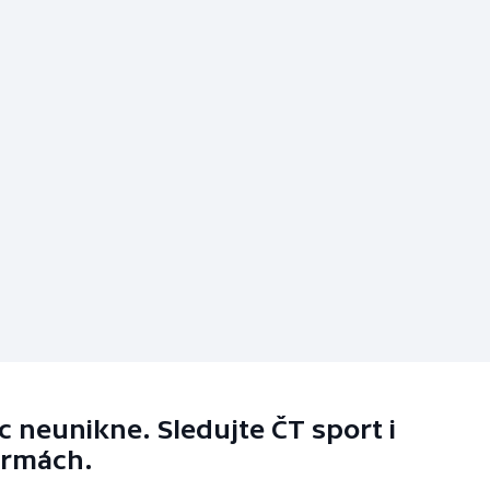
 neunikne. Sledujte ČT sport i
ormách.