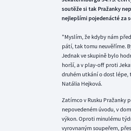
soutěže si tak Pražanky nep
nejlepšími pojedenácté za 
"Myslím, že kdyby nám před
pátí, tak tomu neuvěříme. B
Jednak ve skupině bylo hodn
horší, a v play-off proti Jek
druhém utkání o dost lépe, t
Natália Hejková.
Zatímco v Rusku Pražanky p
nepovedeném úvodu, v domác
výkon. Oproti minulému týdn
vyrovnaným soupeřem, přes