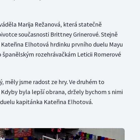
áděla Marija Režanová, která statečně
ivotce současnosti Brittney Grinerové. Stejně
 Kateřina Elhotová hrdinku prvního duelu Mayu
lo španělským rozehrávačkám Leticii Romerové
ý, měly jsme radost ze hry. Ve druhém to
dy. Kdyby byla lepší obrana, držely bychom s nimi
j duelu kapitánka Kateřina Elhotová.