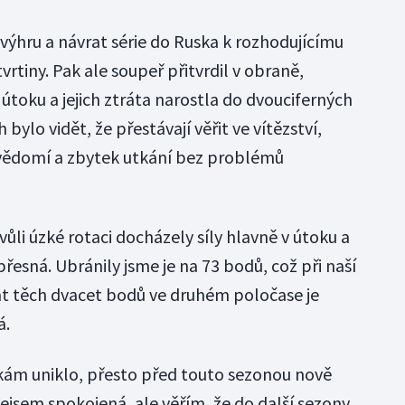
výhru a návrat série do Ruska k rozhodujícímu
vrtiny. Pak ale soupeř přitvrdil v obraně,
útoku a jejich ztráta narostla do dvouciferných
bylo vidět, že přestávají věřit ve vítězství,
vědomí a zbytek utkání bez problémů
li úzké rotaci docházely síly hlavně v útoku a
esná. Ubránily jsme je na 73 bodů, což při naší
át těch dvacet bodů ve druhém poločase je
á.
kám uniklo, přesto před touto sezonou nově
ejsem spokojená, ale věřím, že do další sezony