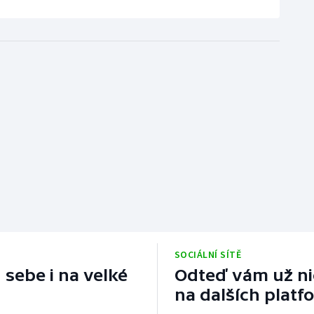
SOCIÁLNÍ SÍTĚ
 sebe i na velké
Odteď vám už nic
na dalších platf