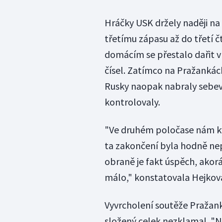
Hráčky USK držely naději na 
třetímu zápasu až do třetí čt
domácím se přestalo dařit v 
čísel. Zatímco na Pražankách 
Rusky naopak nabraly sebe
kontrolovaly.
"Ve druhém poločase nám kvů
ta zakončení byla hodně nepř
obraně je fakt úspěch, akor
málo," konstatovala Hejkov
Vyvrcholení soutěže Pražan
složený celek nezklamal. "N