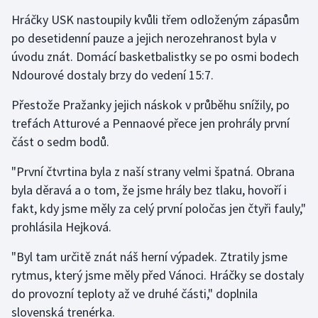
Hráčky USK nastoupily kvůli třem odloženým zápasům
Olympijské hry
po desetidenní pauze a jejich nerozehranost byla v
úvodu znát. Domácí basketbalistky se po osmi bodech
Parasport
Ndourové dostaly brzy do vedení 15:7.
Plavání
Přestože Pražanky jejich náskok v průběhu snížily, po
trefách Atturové a Pennaové přece jen prohrály první
Plážový volejbal
část o sedm bodů.
Ragby
"První čtvrtina byla z naší strany velmi špatná. Obrana
byla děravá a o tom, že jsme hrály bez tlaku, hovoří i
Rychlobruslení
fakt, kdy jsme měly za celý první poločas jen čtyři fauly,"
prohlásila Hejková.
Rychlostní kanoistika
"Byl tam určitě znát náš herní výpadek. Ztratily jsme
Short track
rytmus, který jsme měly před Vánoci. Hráčky se dostaly
do provozní teploty až ve druhé části," doplnila
Sportovní střelba
slovenská trenérka.