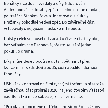
Benátky sice duel nevzdaly a díky Ndourové a
Andersonové se dotáhly zpět na jednociferné manko,
po trefách Stankovičové a Jonesové ale získaly
Pražanky pohodlné vedení zpět. Do závěrečné části
vstupovaly s nejvyšším náskokem 16 bodů.
Italský celek se musel od začátku čtvrté čtvrtiny obejít
bez vyfaulované Pennaové, přesto se ještě jednou
pokusil o drama.
Díky šňůře deseti bodů se dotáhl pět minut před
koncem na rozdíl devíti bodů, což nabudilo i domácí
fanoušky.
USK však kontroval dalšími rychlými trefami a přestože
závěrečnou část prohrál 13:20, na jeho čtvrtém vítězství
nad Benátkami po sobě se již nic nezměnilo.
"Pro play-off nicméně potřebujeme víc než jen výkony