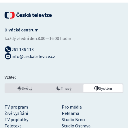
Divácké centrum
každý všední den:
8:00—16:00 hodin
261 136 113
info@ceskatelevize.cz
Vzhled
Světlý
Tmavý
Systém
TV program
Pro média
Živé vysílání
Reklama
TV poplatky
Studio Brno
Teletext
Studio Ostrava