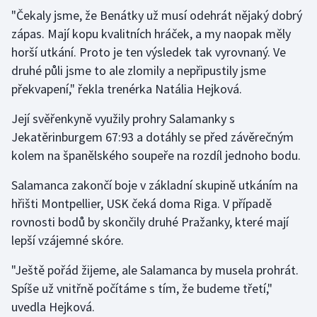
"Čekaly jsme, že Benátky už musí odehrát nějaký dobrý
zápas. Mají kopu kvalitních hráček, a my naopak měly
Gymnastika
horší utkání. Proto je ten výsledek tak vyrovnaný. Ve
Házená
druhé půli jsme to ale zlomily a nepřipustily jsme
překvapení," řekla trenérka Natália Hejková.
Jezdectví
Její svěřenkyně využily prohry Salamanky s
Judo
Jekatěrinburgem 67:93 a dotáhly se před závěrečným
kolem na španělského soupeře na rozdíl jednoho bodu.
Krasobruslení
Salamanca zakončí boje v základní skupině utkáním na
hřišti Montpellier, USK čeká doma Riga. V případě
Lezení
rovnosti bodů by skončily druhé Pražanky, které mají
Lyže a snowboard
lepší vzájemné skóre.
"Ještě pořád žijeme, ale Salamanca by musela prohrát.
Moderní pětiboj
Spíše už vnitřně počítáme s tím, že budeme třetí,"
Motorsport
uvedla Hejková.