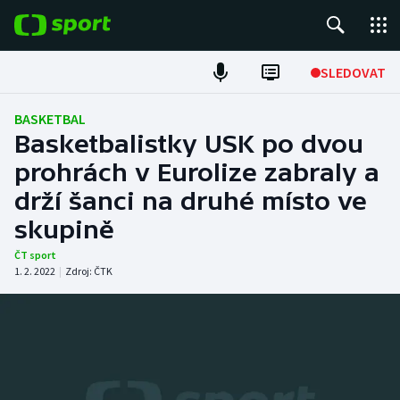
POPULÁRNÍ
SLEDOVAT
Fotbal
BASKETBAL
Basketbalistky USK po dvou
Hokej
prohrách v Eurolize zabraly a
drží šanci na druhé místo ve
Tenis
skupině
Atletika
ČT sport
1. 2. 2022
|
Zdroj:
ČTK
Cyklistika
DALŠÍ SPORTY
Americký fotbal
NEPŘEHLÉDNĚTE