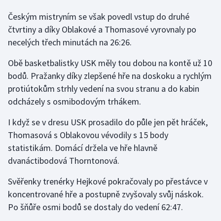
Stolní tenis
Českým mistryním se však povedl vstup do druhé
čtvrtiny a díky Oblakové a Thomasové vyrovnaly po
Triatlon
necelých třech minutách na 26:26.
Veslování
Obě basketbalistky USK měly tou dobou na kontě už 10
bodů. Pražanky díky zlepšené hře na doskoku a rychlým
Vodní slalom
protiútokům strhly vedení na svou stranu a do kabin
odcházely s osmibodovým trhákem.
Volejbal
I když se v dresu USK prosadilo do půle jen pět hráček,
Ostatní
Thomasová s Oblakovou vévodily s 15 body
statistikám. Domácí držela ve hře hlavně
dvanáctibodová Thorntonová.
Svěřenky trenérky Hejkové pokračovaly po přestávce v
koncentrované hře a postupně zvyšovaly svůj náskok.
Po šňůře osmi bodů se dostaly do vedení 62:47.