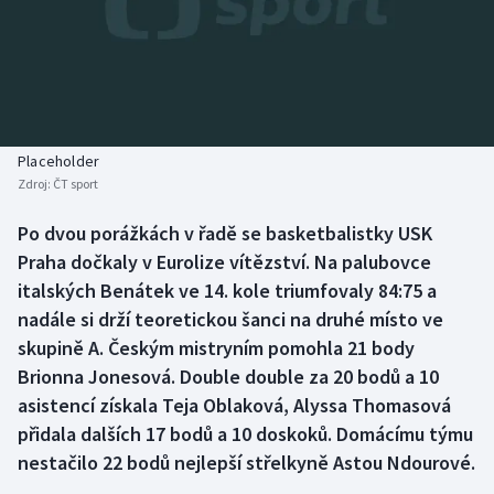
Baseball a softbal
Soutěže
Basketbal
Historické návraty
Biatlon
Aplikace ČT sport
Placeholder
Boby a skeleton
AZ kvíz
Zdroj:
ČT sport
Box
Po dvou porážkách v řadě se basketbalistky USK
Praha dočkaly v Eurolize vítězství. Na palubovce
Curling
italských Benátek ve 14. kole triumfovaly 84:75 a
nadále si drží teoretickou šanci na druhé místo ve
Dostihy
skupině A. Českým mistryním pomohla 21 body
Brionna Jonesová. Double double za 20 bodů a 10
Florbal
asistencí získala Teja Oblaková, Alyssa Thomasová
přidala dalších 17 bodů a 10 doskoků. Domácímu týmu
Futsal
nestačilo 22 bodů nejlepší střelkyně Astou Ndourové.
Golf