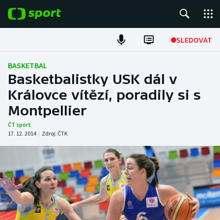
POPULÁRNÍ
SLEDOVAT
Fotbal
BASKETBAL
Basketbalistky USK dál v
Hokej
Královce vítězí, poradily si s
Montpellier
Tenis
ČT sport
Atletika
17. 12. 2014
|
Zdroj:
ČTK
Cyklistika
DALŠÍ SPORTY
Americký fotbal
NEPŘEHLÉDNĚTE