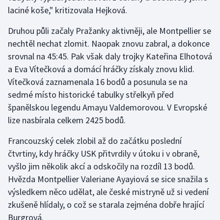
Stolní tenis
laciné koše," kritizovala Hejková.
Druhou půli začaly Pražanky aktivněji, ale Montpellier se
Triatlon
nechtěl nechat zlomit. Naopak znovu zabral, a dokonce
Veslování
srovnal na 45:45. Pak však daly trojky Kateřina Elhotová
a Eva Vítečková a domácí hráčky získaly znovu klid.
Vodní slalom
Vítečková zaznamenala 16 bodů a posunula se na
sedmé místo historické tabulky střelkyň před
Volejbal
španělskou legendu Amayu Valdemorovou. V Evropské
lize nasbírala celkem 2425 bodů.
Ostatní
Francouzský celek zlobil až do začátku poslední
čtvrtiny, kdy hráčky USK přitvrdily v útoku i v obraně,
vyšlo jim několik akcí a odskočily na rozdíl 13 bodů.
Hvězda Montpellier Valeriane Ayayiová se sice snažila s
výsledkem něco udělat, ale české mistryně už si vedení
zkušeně hlídaly, o což se starala zejména dobře hrající
Burgrová.