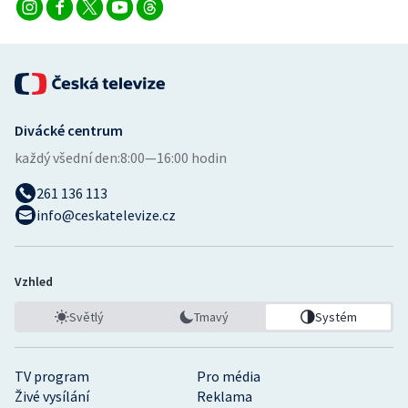
Divácké centrum
každý všední den:
8:00—16:00 hodin
261 136 113
info@ceskatelevize.cz
Vzhled
Světlý
Tmavý
Systém
TV program
Pro média
Živé vysílání
Reklama