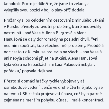
kohokoli. Proto je důležité, že jsme to zvládly a
vylepšily svou pozici v boji o play-off," dodala.
Gymnastika
Pražanky si po celodenním cestování z minulého utkání
Házená
v Kursku přivezly zdravotní problémy, které nedovolily
nastoupit Janě Veselé. Ilona Burgrová a Alena
Jezdectví
Hanušová se daly dohromady na poslední chvíli. "Ani
neumím spočítat, kdo všechno měl problémy. Probdělá
Judo
noc cestou z Kursku se projevila na všech. Jana Veselá
ani nebyla schopná přijet na utkání, Alena Hanušová
Krasobruslení
byla včera na kapačkách ani Laia Palauová nebyla v
Lezení
pořádku," popsala Hejková.
Přesto si domácí hráčky rychle vybojovaly až
Lyže a snowboard
osmibodové vedení. Jenže ve druhé čtvrtině jako by se
Moderní pětiboj
na týmu USK začala projevovat únava, což bylo patrné
zejména na menším pohybu, důrazu i malé koncentraci.
Motorsport