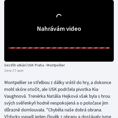
Olympijské hry
Parasport
Nahrávám video
Plavání
Plážový volejbal
Ragby
Sestřih utkání USK Praha - Montpellier
Rychlobruslení
Zdroj:
ČT sport
Montpellier se střelbou z dálky vrátil do hry, a dokonce
Rychlostní kanoistika
mohl skóre otočit, ale USK podržela pivotka Kia
Vaughnová. Trenérka Natália Hejková však byla s hrou
Short track
svých svěřenkyň hodně nespokojená a o poločase jim
Sportovní střelba
důrazně domlouvala. "Chyběla naše dobrá obrana.
Vždycky vypadl jeden člověk z obrany a dostávaly jsme