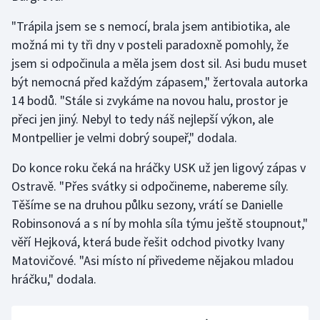
"Trápila jsem se s nemocí, brala jsem antibiotika, ale
možná mi ty tři dny v posteli paradoxně pomohly, že
jsem si odpočinula a měla jsem dost sil. Asi budu muset
být nemocná před každým zápasem," žertovala autorka
14 bodů. "Stále si zvykáme na novou halu, prostor je
přeci jen jiný. Nebyl to tedy náš nejlepší výkon, ale
Montpellier je velmi dobrý soupeř," dodala.
Do konce roku čeká na hráčky USK už jen ligový zápas v
Ostravě. "Přes svátky si odpočineme, nabereme síly.
Těšíme se na druhou půlku sezony, vrátí se Danielle
Robinsonová a s ní by mohla síla týmu ještě stoupnout,"
věří Hejková, která bude řešit odchod pivotky Ivany
Matovičové. "Asi místo ní přivedeme nějakou mladou
hráčku," dodala.