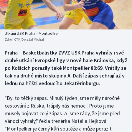
Baseball a softbal
Soutěže
Basketbal
Historické návraty
Biatlon
Aplikace ČT sport
Utkání USK Praha - Montpellier
Zdroj:
ČTK/Doležal Michal
Boby a skeleton
AZ kvíz
Praha – Basketbalistky ZVVZ USK Praha vyhrály i své
druhé utkání Evropské ligy v nové hale Královka, když
Box
po Košicích porazily také Montpellier 80:69. Vrátily se
Curling
tak na druhé místo skupiny A. Další zápas sehrají až v
lednu na hřišti vedoucího Jekatěrinburgu.
Dostihy
"Byl to těžký zápas. Minulý týden jsme měly náročné
Florbal
cestování z Ruska, trápily nás nemoci. Proto jsme
musely bojovat celý zápas. A jsme rády, že jsme před
Futsal
Vánoci vyhrály," řekla trenérka Natália Hejková.
"Montpellier je černý kůň soutěže a může porazit
Golf