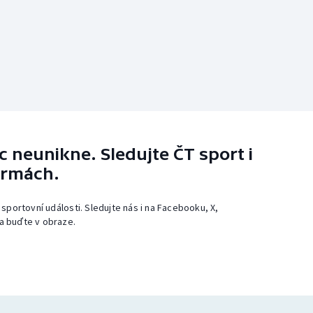
 neunikne. Sledujte ČT sport i
ormách.
 sportovní události. Sledujte nás i na Facebooku, X,
a buďte v obraze.