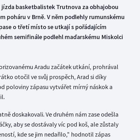
a jízda basketbalistek Trutnova za obhajobou
kém poháru v Brně. V něm podlehly rumunskému
ase o třetí místo se utkají s pořádajícím
ruhém semifinále podlehl maďarskému Miskolci
vorizovanému Aradu začátek utkání, prohrával
rátko otočil ve svůj prospěch, Arad si díky
d poloviny zápasu vytvářet mírný náskok a
l.
atně doskakovali. Ve druhém nám zase odešla
áčky, aby se dostávaly víc pod koš, ale zůstaly
eností, kde se jim nedařilo," hodnotil zápas