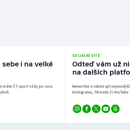
SOCIÁLNÍ SÍTĚ
 sebe i na velké
Odteď vám už nic
na dalších platf
izi máte ČT sport vždy po ruce.
Nenechte si nikde ujít nejnovější
ykoli.
Instagramu, Threads či YouTube 