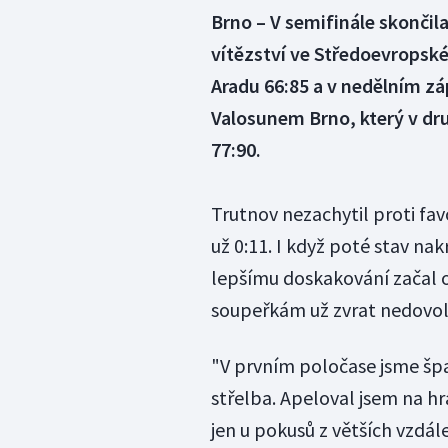
Brno – V semifinále skončil
vítězství ve Středoevrops
Aradu 66:85 a v nedělním záp
Valosunem Brno, který v d
77:90.
Trutnov nezachytil proti fa
už 0:11. I když poté stav nak
lepšímu doskakování začal o
soupeřkám už zvrat nedovoli
"V prvním poločase jsme šp
střelba. Apeloval jsem na hr
jen u pokusů z větších vzdál