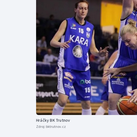
Curling
Dostihy
Florbal
Futsal
Golf
Gymnastika
Hráčky BK Trutnov
Zdroj:
bktrutnov.cz