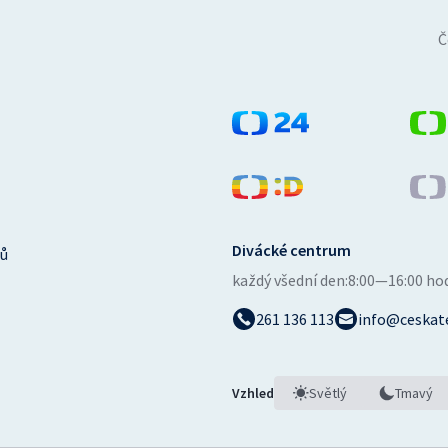
Č
Divácké centrum
ů
každý všední den:
8:00—16:00 ho
261 136 113
info@ceskate
Vzhled
Světlý
Tmavý