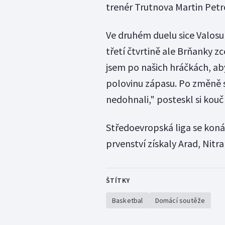
trenér Trutnova Martin Petr
Ve druhém duelu sice Valosu
třetí čtvrtině ale Brňanky z
jsem po našich hráčkách, aby
polovinu zápasu. Po změně s
nedohnali," posteskl si kou
Středoevropská liga se koná
prvenství získaly Arad, Nitr
ŠTÍTKY
Basketbal
Domácí soutěže