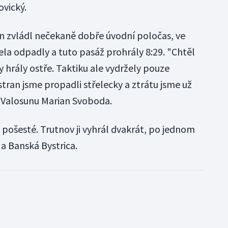
ovický.
n zvládl nečekaně dobře úvodní poločas, ve
cela odpadly a tuto pasáž prohrály 8:29. "Chtěl
 hrály ostře. Taktiku ale vydržely pouze
tran jsme propadli střelecky a ztrátu jsme už
č Valosunu Marian Svoboda.
 pošesté. Trutnov ji vyhrál dvakrát, po jednom
a a Banská Bystrica.