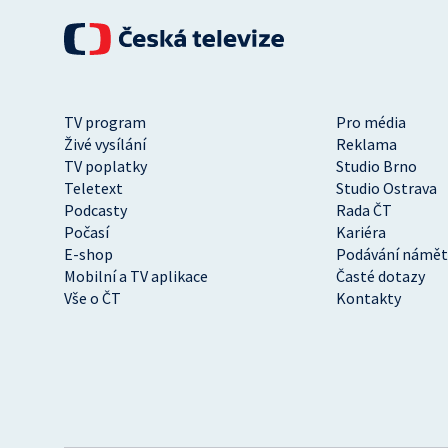
TV program
Pro média
Živé vysílání
Reklama
TV poplatky
Studio Brno
Teletext
Studio Ostrava
Podcasty
Rada ČT
Počasí
Kariéra
E-shop
Podávání námět
Mobilní a TV aplikace
Časté dotazy
Vše o ČT
Kontakty