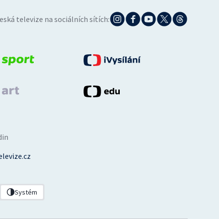
eská televize na sociálních sítích:
din
levize.cz
Systém