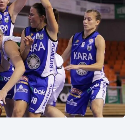
Moderní pětiboj
Triatlon
Motorsport
Veslování
Olympijské hry
Vodní slalom
Parasport
Volejbal
Plavání
Ostatní
Plážový volejbal