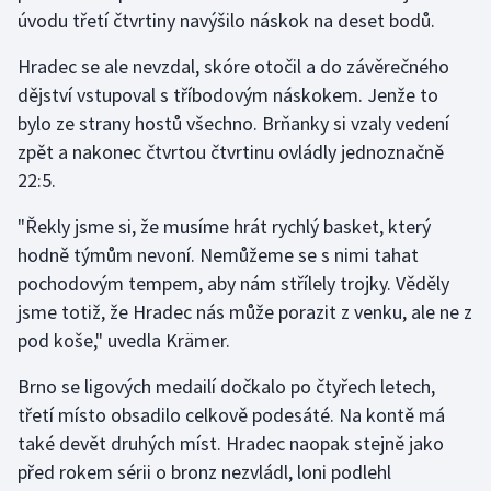
úvodu třetí čtvrtiny navýšilo náskok na deset bodů.
Olympijské hry
Hradec se ale nevzdal, skóre otočil a do závěrečného
Parasport
dějství vstupoval s tříbodovým náskokem. Jenže to
bylo ze strany hostů všechno. Brňanky si vzaly vedení
Plavání
zpět a nakonec čtvrtou čtvrtinu ovládly jednoznačně
22:5.
Plážový volejbal
"Řekly jsme si, že musíme hrát rychlý basket, který
Ragby
hodně týmům nevoní. Nemůžeme se s nimi tahat
pochodovým tempem, aby nám střílely trojky. Věděly
Rychlobruslení
jsme totiž, že Hradec nás může porazit z venku, ale ne z
pod koše," uvedla Krämer.
Rychlostní kanoistika
Brno se ligových medailí dočkalo po čtyřech letech,
Short track
třetí místo obsadilo celkově podesáté. Na kontě má
také devět druhých míst. Hradec naopak stejně jako
Sportovní střelba
před rokem sérii o bronz nezvládl, loni podlehl