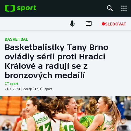
POPULÁRNÍ
SLEDOVAT
Fotbal
BASKETBAL
Basketbalistky Tany Brno
Hokej
ovládly sérii proti Hradci
Králové a radují se z
Tenis
bronzových medailí
Atletika
ČT sport
21. 4. 2024
|
Zdroj:
ČTK
,
ČT sport
Cyklistika
DALŠÍ SPORTY
Americký fotbal
NEPŘEHLÉDNĚTE