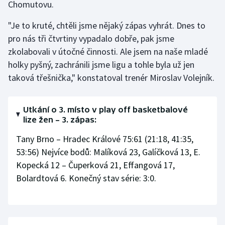
Chomutovu.
Stolní tenis
"Je to kruté, chtěli jsme nějaký zápas vyhrát. Dnes to
Triatlon
pro nás tři čtvrtiny vypadalo dobře, pak jsme
zkolabovali v útočné činnosti. Ale jsem na naše mladé
Veslování
holky pyšný, zachránili jsme ligu a tohle byla už jen
taková třešnička," konstatoval trenér Miroslav Volejník.
Vodní slalom
Volejbal
Utkání o 3. místo v play off basketbalové
lize žen – 3. zápas:
Ostatní
Tany Brno – Hradec Králové 75:61 (21:18, 41:35,
53:56) Nejvíce bodů: Malíková 23, Galíčková 13, E.
Kopecká 12 – Čuperková 21, Effangová 17,
Bolardtová 6. Konečný stav série: 3:0.