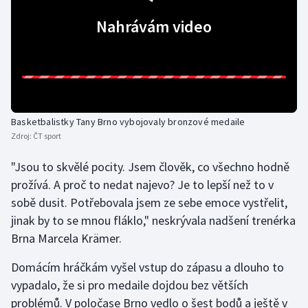
Nahrávám video
Gymnastika
Házená
Jezdectví
Basketbalistky Tany Brno vybojovaly bronzové medaile
Judo
Zdroj:
ČT sport
Krasobruslení
"Jsou to skvělé pocity. Jsem člověk, co všechno hodně
prožívá. A proč to nedat najevo? Je to lepší než to v
Lezení
sobě dusit. Potřebovala jsem ze sebe emoce vystřelit,
jinak by to se mnou fláklo," neskrývala nadšení trenérka
Lyže a snowboard
Brna Marcela Krämer.
Moderní pětiboj
Domácím hráčkám vyšel vstup do zápasu a dlouho to
vypadalo, že si pro medaile dojdou bez větších
Motorsport
problémů. V poločase Brno vedlo o šest bodů a ještě v