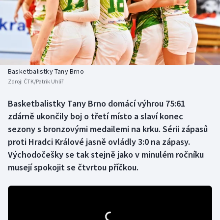
Baseball a softbal
Soutěže
Basketbal
Historické návraty
Biatlon
Aplikace ČT sport
Basketbalistky Tany Brno
Boby a skeleton
AZ kvíz
Zdroj:
ČTK/Patrik Uhlíř
Box
Basketbalistky Tany Brno domácí výhrou 75:61
zdárně ukončily boj o třetí místo a slaví konec
Curling
sezony s bronzovými medailemi na krku. Sérii zápasů
proti Hradci Králové jasně ovládly 3:0 na zápasy.
Dostihy
Východočešky se tak stejně jako v minulém ročníku
musejí spokojit se čtvrtou příčkou.
Florbal
Futsal
Golf