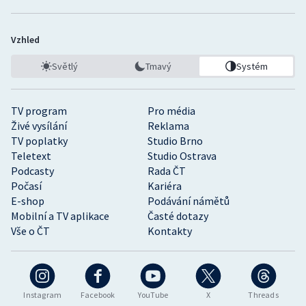
Vzhled
Světlý
Tmavý
Systém
TV program
Pro média
Živé vysílání
Reklama
TV poplatky
Studio Brno
Teletext
Studio Ostrava
Podcasty
Rada ČT
Počasí
Kariéra
E-shop
Podávání námětů
Mobilní a TV aplikace
Časté dotazy
Vše o ČT
Kontakty
Instagram
Facebook
YouTube
X
Threads