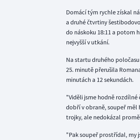
Domácí tým rychle získal ná
a druhé čtvrtiny šestibodovo
do náskoku 18:11 a potom hne
nejvyšší v utkání.
Na startu druhého poločasu s
25. minutě přerušila Roman
minutách a 12 sekundách.
"Viděli jsme hodně rozdílné 
dobří v obraně, soupeř měl 
trojky, ale nedokázal proměni
"Pak soupeř prostřídal, my j