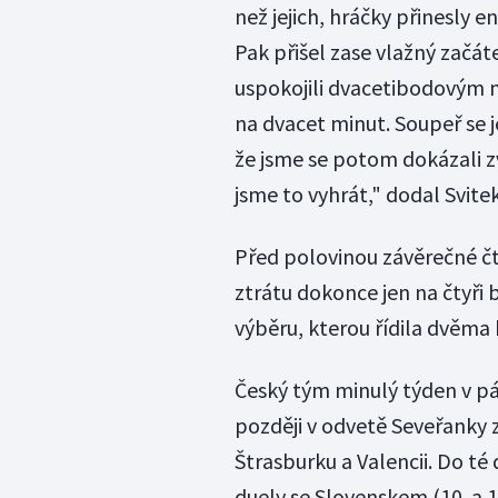
než jejich, hráčky přinesly e
Pak přišel zase vlažný začát
uspokojili dvacetibodovým n
na dvacet minut. Soupeř se j
že jsme se potom dokázali zv
jsme to vyhrát," dodal Svitek
Před polovinou závěrečné čtv
ztrátu dokonce jen na čtyři
výběru, kterou řídila dvěma 
Český tým minulý týden v pá
později v odvetě Seveřanky z
Štrasburku a Valencii. Do té
duely se Slovenskem (10. a 1