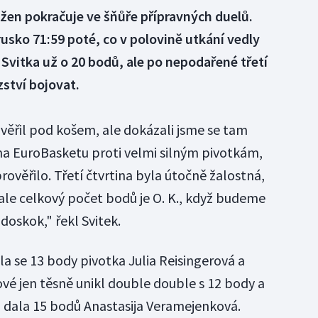
žen pokračuje ve šňůře přípravných duelů.
rusko 71:59 poté, co v polovině utkání vedly
Svitka už o 20 bodů, ale po nepodařené třetí
zství bojovat.
ověřil pod košem, ale dokázali jsme se tam
na EuroBasketu proti velmi silným pivotkám,
ověřilo. Třetí čtvrtina byla útočně žalostná,
 ale celkový počet bodů je O. K., když budeme
doskok," řekl Svitek.
yla se 13 body pivotka Julia Reisingerová a
vé jen těsně unikl double double s 12 body a
o dala 15 bodů Anastasija Veramejenková.