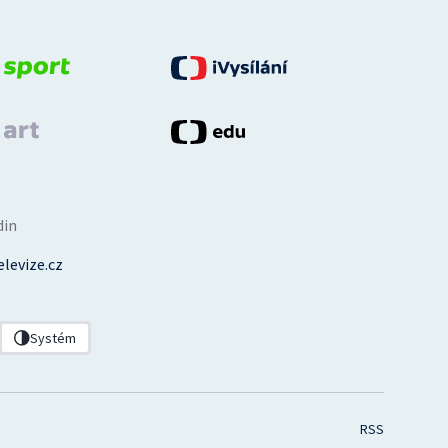
din
levize.cz
Systém
RSS