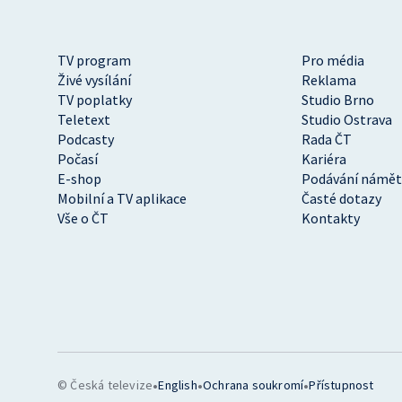
TV program
Pro média
Živé vysílání
Reklama
TV poplatky
Studio Brno
Teletext
Studio Ostrava
Podcasty
Rada ČT
Počasí
Kariéra
E-shop
Podávání námět
Mobilní a TV aplikace
Časté dotazy
Vše o ČT
Kontakty
•
•
•
© Česká televize
English
Ochrana soukromí
Přístupnost