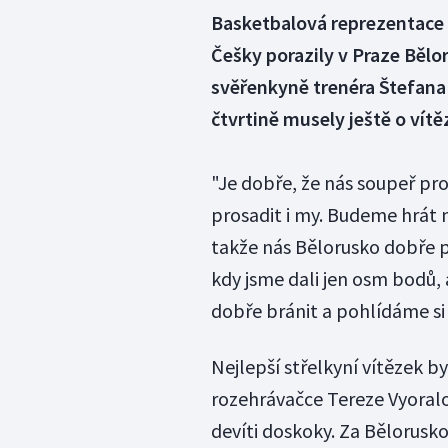
Basketbalová reprezentace 
Češky porazily v Praze Bělo
svěřenkyně trenéra Štefana 
čtvrtině musely ještě o vítě
"Je dobře, že nás soupeř pr
prosadit i my. Budeme hrát 
takže nás Bělorusko dobře pr
kdy jsme dali jen osm bodů,
dobře bránit a pohlídáme si 
Nejlepší střelkyní vítězek b
rozehrávačce Tereze Vyoralo
devíti doskoky. Za Bělorusk