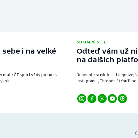
SOCIÁLNÍ SÍTĚ
 sebe i na velké
Odteď vám už nic
na dalších platf
izi máte ČT sport vždy po ruce.
Nenechte si nikde ujít nejnovější
ykoli.
Instagramu, Threads či YouTube 
Č