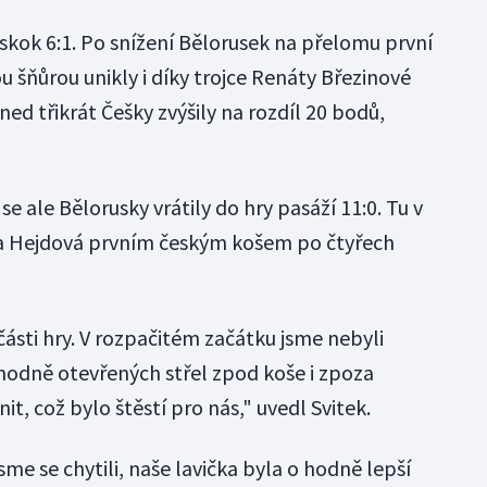
skok 6:1. Po snížení Bělorusek na přelomu první
u šňůrou unikly i díky trojce Renáty Březinové
d třikrát Češky zvýšily na rozdíl 20 bodů,
e ale Bělorusky vrátily do hry pasáží 11:0. Tu v
a Hejdová prvním českým košem po čtyřech
části hry. V rozpačitém začátku jsme nebyli
hodně otevřených střel zpod koše i zpoza
t, což bylo štěstí pro nás," uvedl Svitek.
sme se chytili, naše lavička byla o hodně lepší