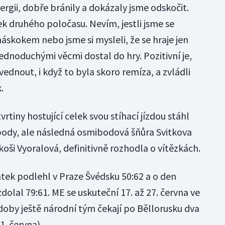
nergii, dobře bránily a dokázaly jsme odskočit.
ek druhého poločasu. Nevím, jestli jsme se
áskokem nebo jsme si mysleli, že se hraje jen
ednoduchými věcmi dostal do hry. Pozitivní je,
ednout, i když to byla skoro remíza, a zvládli
.
rtiny hostující celek svou stíhací jízdou stáhl
 body, ale následná osmibodová šňůra Svitkova
koši Vyoralová, definitivně rozhodla o vítězkách.
tek podlehl v Praze Švédsku 50:62 a o den
dolal 79:61. ME se uskuteční 17. až 27. června ve
 doby ještě národní tým čekají po Běllorusku dva
1. června).