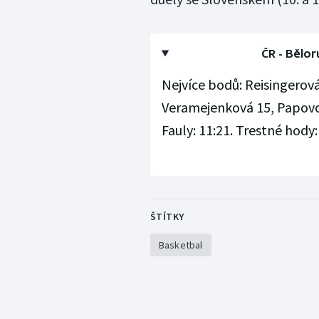
ČR - Bělor
Nejvíce bodů: Reisingerová
Veramejenková 15, Papovov
Fauly: 11:21. Trestné hody: 
ŠTÍTKY
Basketbal