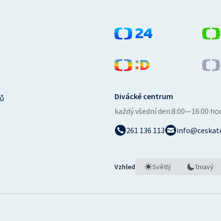
Divácké centrum
ů
každý všední den:
8:00—16:00 ho
261 136 113
info@ceskate
Vzhled
Světlý
Tmavý