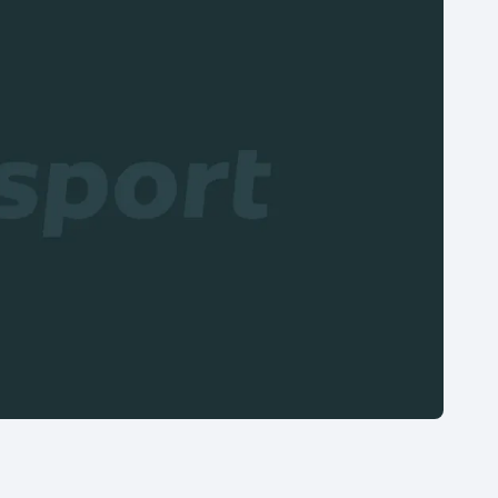
Moderní pětiboj
Triatlon
Motorsport
Veslování
Olympijské hry
Vodní slalom
Parasport
Volejbal
Plavání
Ostatní
Plážový volejbal