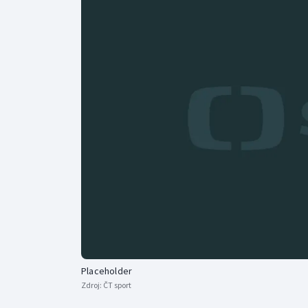
Curling
Dostihy
Florbal
Futsal
Golf
Gymnastika
Placeholder
Zdroj:
ČT sport