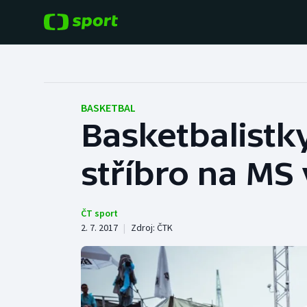
POPULÁRNÍ
DALŠÍ SPORTY
Fotbal
Americký fotbal
BASKETBAL
Basketbalistky
Hokej
Baseball a softbal
stříbro na MS v
Tenis
Basketbal
Atletika
Biatlon
ČT sport
2. 7. 2017
|
Zdroj:
ČTK
Cyklistika
Boby a skeleton
Box