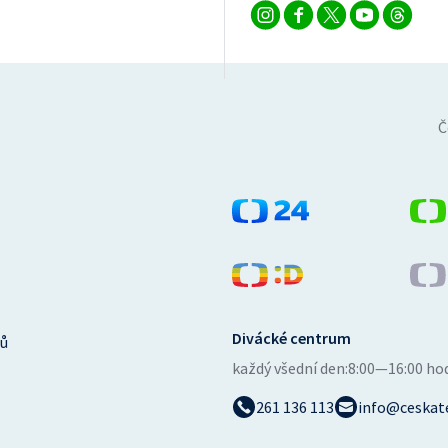
Č
Divácké centrum
ů
každý všední den:
8:00—16:00 ho
261 136 113
info@ceskate