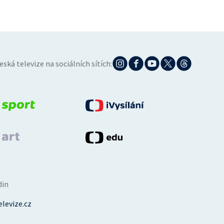
eská televize na sociálních sítích:
din
levize.cz