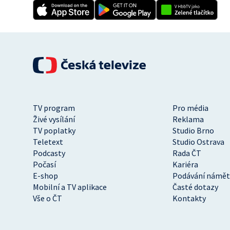
TV program
Pro média
Živé vysílání
Reklama
TV poplatky
Studio Brno
Teletext
Studio Ostrava
Podcasty
Rada ČT
Počasí
Kariéra
E-shop
Podávání námět
Mobilní a TV aplikace
Časté dotazy
Vše o ČT
Kontakty