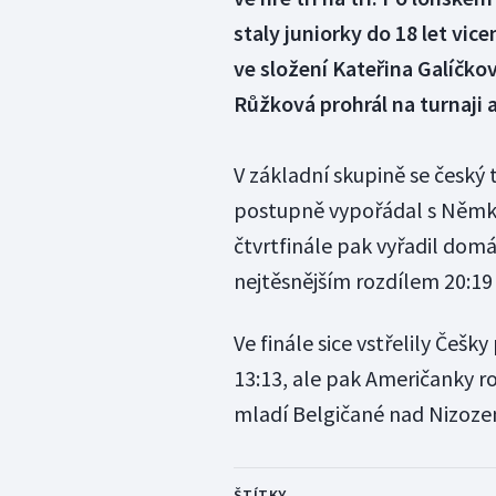
staly juniorky do 18 let vi
ve složení Kateřina Galíčko
Růžková prohrál na turnaji 
V základní skupině se český
postupně vypořádal s Němka
čtvrtfinále pak vyřadil domá
nejtěsnějším rozdílem 20:19
Ve finále sice vstřelily Češk
13:13, ale pak Američanky roz
mladí Belgičané nad Nizozem
ŠTÍTKY