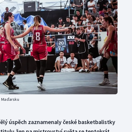
Moderní pětiboj
Triatlon
Motorsport
Veslování
Olympijské hry
Vodní slalom
Parasport
Volejbal
Plavání
Ostatní
Plážový volejbal
ti Maďarsku
kvělý úspěch zaznamenaly české basketbalistky
m titulu žen na mistrovství světa se tentokrát