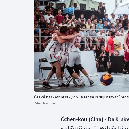
Curling
Dostihy
Florbal
Futsal
Golf
Gymnastika
České basketbalistky do 18 let se radují v utkání pro
Zdroj:
fiba.com
Čchen-kou (Čína) - Další s
ve hře tři na tři. Po loňské