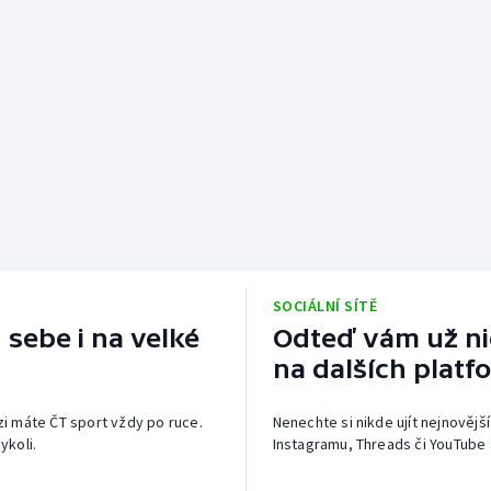
SOCIÁLNÍ SÍTĚ
 sebe i na velké
Odteď vám už nic
na dalších platf
izi máte ČT sport vždy po ruce.
Nenechte si nikde ujít nejnovější
ykoli.
Instagramu, Threads či YouTube 