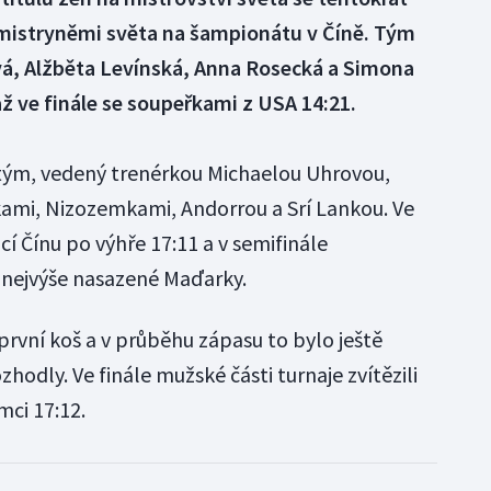
cemistryněmi světa na šampionátu v Číně. Tým
vá, Alžběta Levínská, Anna Rosecká a Simona
až ve finále se soupeřkami z USA 14:21.
 tým, vedený trenérkou Michaelou Uhrovou,
mi, Nizozemkami, Andorrou a Srí Lankou. Ve
cí Čínu po výhře 17:11 a v semifinále
 nejvýše nasazené Maďarky.
y první koš a v průběhu zápasu to bylo ještě
hodly. Ve finále mužské části turnaje zvítězili
ci 17:12.