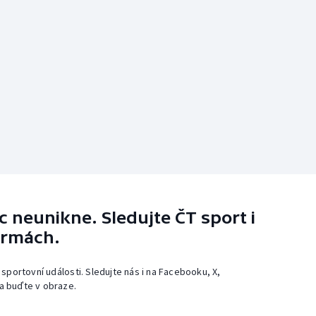
 neunikne. Sledujte ČT sport i
ormách.
 sportovní události. Sledujte nás i na Facebooku, X,
a buďte v obraze.