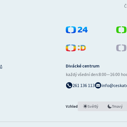
Č
Divácké centrum
ů
každý všední den:
8:00—16:00 ho
261 136 113
info@ceskate
Vzhled
Světlý
Tmavý