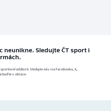
 neunikne. Sledujte ČT sport i
ormách.
 sportovní události. Sledujte nás i na Facebooku, X,
a buďte v obraze.