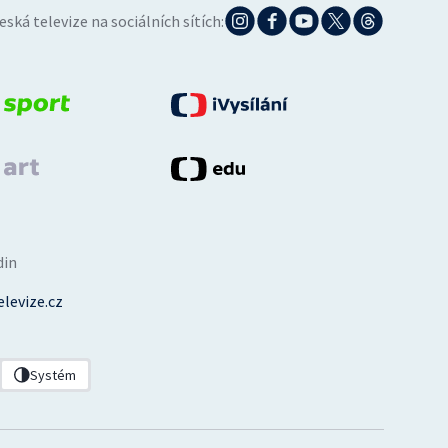
eská televize na sociálních sítích:
din
levize.cz
Systém