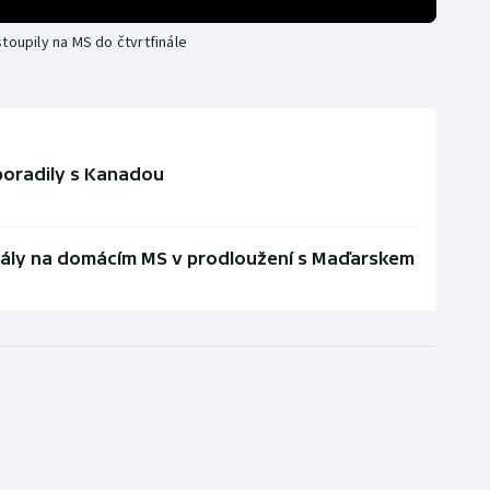
toupily na MS do čtvrtfinále
 poradily s Kanadou
rály na domácím MS v prodloužení s Maďarskem