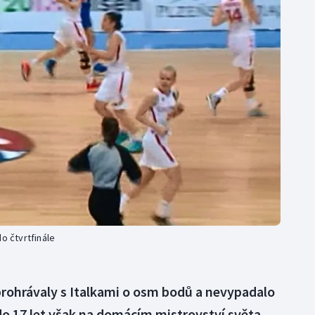
Moderní pětiboj
Triatlon
Motorsport
Veslování
Olympijské hry
Vodní slalom
Parasport
Volejbal
Plavání
Ostatní
Plážový volejbal
o čtvrtfinále
y prohrávaly s Italkami o osm bodů a nevypadalo
do 17 let však na domácím mistrovství světa