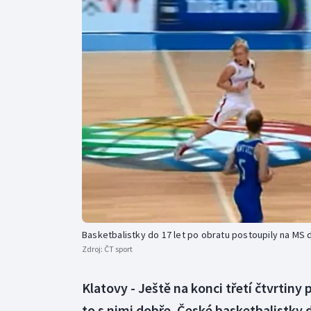
Curling
Dostihy
Florbal
Futsal
Golf
Gymnastika
Basketbalistky do 17 let po obratu postoupily na MS d
Zdroj:
ČT sport
Klatovy - Ještě na konci třetí čtvrtin
to s nimi dobře. České basketbalistky 