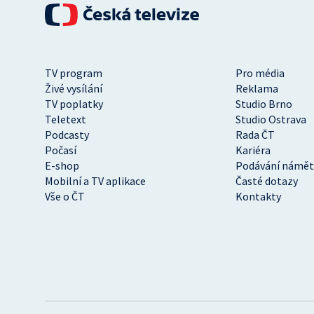
TV program
Pro média
Živé vysílání
Reklama
TV poplatky
Studio Brno
Teletext
Studio Ostrava
Podcasty
Rada ČT
Počasí
Kariéra
E-shop
Podávání námět
Mobilní a TV aplikace
Časté dotazy
Vše o ČT
Kontakty