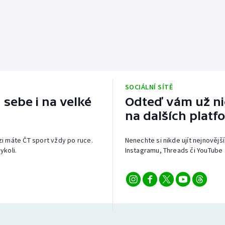
SOCIÁLNÍ SÍTĚ
 sebe i na velké
Odteď vám už nic
na dalších platf
izi máte ČT sport vždy po ruce.
Nenechte si nikde ujít nejnovější
ykoli.
Instagramu, Threads či YouTube 