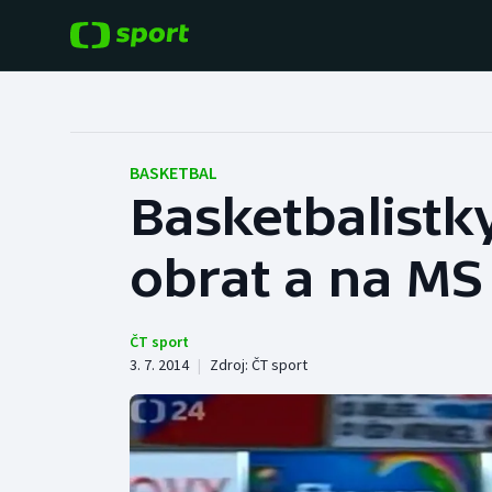
POPULÁRNÍ
DALŠÍ SPORTY
Fotbal
Americký fotbal
BASKETBAL
Basketbalistk
Hokej
Baseball a softbal
obrat a na MS 
Tenis
Basketbal
Atletika
Biatlon
ČT sport
3. 7. 2014
|
Zdroj:
ČT sport
Cyklistika
Boby a skeleton
Box