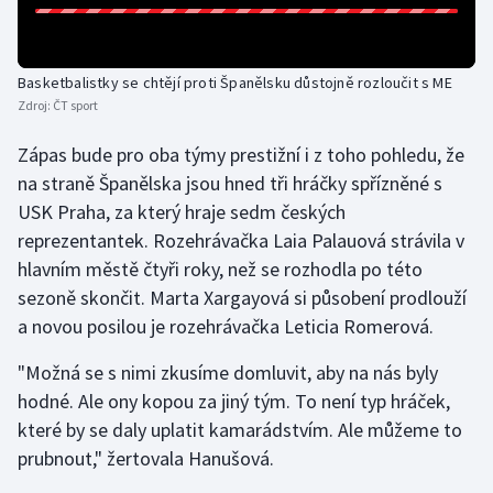
Olympijské hry
Basketbalistky se chtějí proti Španělsku důstojně rozloučit s ME
Parasport
Zdroj:
ČT sport
Plavání
Zápas bude pro oba týmy prestižní i z toho pohledu, že
na straně Španělska jsou hned tři hráčky spřízněné s
Plážový volejbal
USK Praha, za který hraje sedm českých
reprezentantek. Rozehrávačka Laia Palauová strávila v
Ragby
hlavním městě čtyři roky, než se rozhodla po této
sezoně skončit. Marta Xargayová si působení prodlouží
Rychlobruslení
a novou posilou je rozehrávačka Leticia Romerová.
Rychlostní kanoistika
"Možná se s nimi zkusíme domluvit, aby na nás byly
hodné. Ale ony kopou za jiný tým. To není typ hráček,
Short track
které by se daly uplatit kamarádstvím. Ale můžeme to
Sportovní střelba
prubnout," žertovala Hanušová.