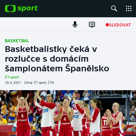
POPULÁRNÍ
SLEDOVAT
Fotbal
BASKETBAL
Basketbalistky čeká v
Hokej
rozlučce s domácím
šampionátem Španělsko
Tenis
ČT sport
Atletika
19. 6. 2017
|
Zdroj:
ČT sport
,
ČTK
Cyklistika
DALŠÍ SPORTY
Americký fotbal
NEPŘEHLÉDNĚTE