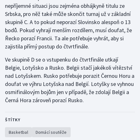
nepříjemné situaci jsou zejména obhájkyně titulu ze
Srbska, pro něž také může skončit turnaj už v základní
skupině C. A to pokud neporazí Slovinsko alespoň o 13
bodů. Pokud vyhrají menším rozdílem, musí doufat, že
Řecko porazí Francii. Ta ale potřebuje vyhrát, aby si
zajistila přímý postup do čtvrtfinále.
Ve skupině D se o vstupenku do čtvrtfinále utkají
Belgie, Lotyšsko a Rusko. Belgii stačí jakékoli vítězství
nad Lotyšskem. Rusko potřebuje porazit Černou Horu a
doufat ve výhru Lotyšska nad Belgií. Lotyšky se vyhnou
osmifinálovým bojům jen v případě, že zdolají Belgii a
Černá Hora zároveň porazí Rusko.
ŠTÍTKY
Basketbal
Domácí soutěže