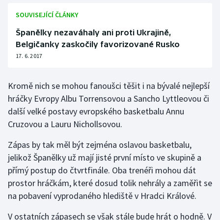
Stolní tenis
SOUVISEJÍCÍ ČLÁNKY
Triatlon
Španělky nezaváhaly ani proti Ukrajině,
Belgičanky zaskočily favorizované Rusko
Veslování
17. 6. 2017
Vodní slalom
Kromě nich se mohou fanoušci těšit i na bývalé nejlepší
hráčky Evropy Albu Torrensovou a Sancho Lyttleovou či
Volejbal
další velké postavy evropského basketbalu Annu
Cruzovou a Lauru Nichollsovou.
Ostatní
Zápas by tak měl být zejména oslavou basketbalu,
jelikož Španělky už mají jisté první místo ve skupině a
přímý postup do čtvrtfinále. Oba trenéři mohou dát
prostor hráčkám, které dosud tolik nehrály a zaměřit se
na pobavení vyprodaného hlediště v Hradci Králové.
V ostatních zápasech se však stále bude hrát o hodně. V