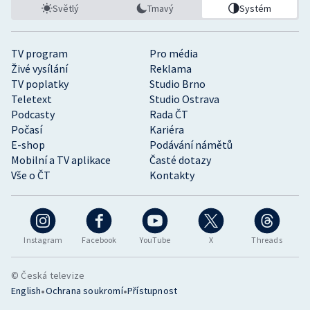
Světlý
Tmavý
Systém
TV program
Pro média
Živé vysílání
Reklama
TV poplatky
Studio Brno
Teletext
Studio Ostrava
Podcasty
Rada ČT
Počasí
Kariéra
E-shop
Podávání námětů
Mobilní a TV aplikace
Časté dotazy
Vše o ČT
Kontakty
Instagram
Facebook
YouTube
X
Threads
© Česká televize
•
•
English
Ochrana soukromí
Přístupnost