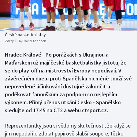
Baseball a softbal
Soutěže
Basketbal
Historické návraty
Biatlon
Aplikace ČT sport
České basketbalistky
Zdroj:
ČTK/David Taneček
Boby a skeleton
AZ kvíz
Hradec Králové - Po porážkách s Ukrajinou a
Maďarskem už mají české basketbalistky jistotu, že
Box
se do play-off na mistrovství Evropy nepodívají. V
Curling
závěrečném duelu proti Španělsku nicméně touží své
nepovedené účinkování důstojně zakončit a
Dostihy
poděkovat fanouškům za podporu co nejlepším
výkonem. Přímý přenos utkání Česko - Španělsko
Florbal
sledujte od 17:45 na ČT2 a webu ctsport.cz.
Futsal
Reprezentantky jsou si vědomy skutečnosti, že když se
jim nepodařilo zdolat papírově slabší soupeře, těžko
Golf