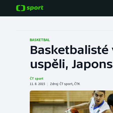
POPULÁRNÍ
DALŠÍ SPORTY
Fotbal
Americký fotbal
BASKETBAL
Basketbalisté
Hokej
Baseball a softbal
uspěli, Japons
Tenis
Basketbal
Atletika
Biatlon
ČT sport
11. 8. 2015
|
Zdroj:
ČT sport
,
ČTK
Cyklistika
Boby a skeleton
Box