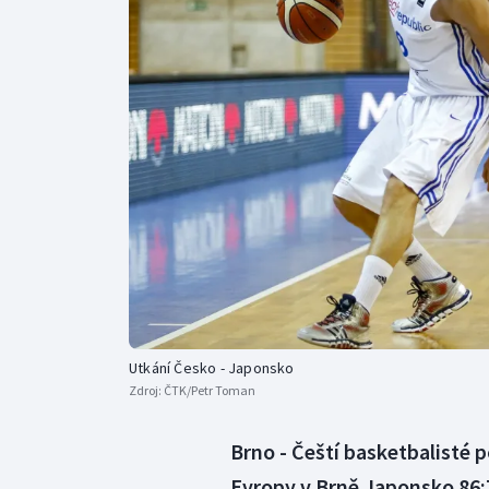
Curling
Dostihy
Florbal
Futsal
Golf
Gymnastika
Utkání Česko - Japonsko
Zdroj:
ČTK/Petr Toman
Brno - Čeští basketbalisté 
Evropy v Brně Japonsko 86:7