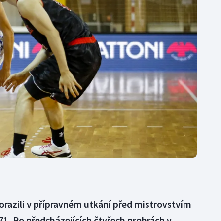
Moderní pětiboj
Triatlon
Motorsport
Veslování
Olympijské hry
Vodní slalom
Parasport
Volejbal
Plavání
Ostatní
Plážový volejbal
porazili v přípravném utkání před mistrovstvím
1. Po předcházejících čtyřech prohrách v