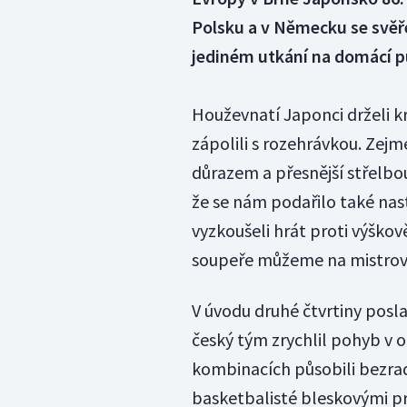
Polsku a v Německu se svěř
jediném utkání na domácí pů
Houževnatí Japonci drželi k
zápolili s rozehrávkou. Zejm
důrazem a přesnější střelbou
že se nám podařilo také nast
vyzkoušeli hrát proti výšk
soupeře můžeme na mistrovst
V úvodu druhé čtvrtiny poslal
český tým zrychlil pohyb v o
kombinacích působili bezradně
basketbalisté bleskovými pr