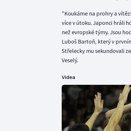
"Koukáme na prohry a vítězs
více v útoku. Japonci hráli 
než evropské týmy. Jsou ho
Luboš Bartoň, který v prvn
Střelecky mu sekundovali z
Veselý.
Videa