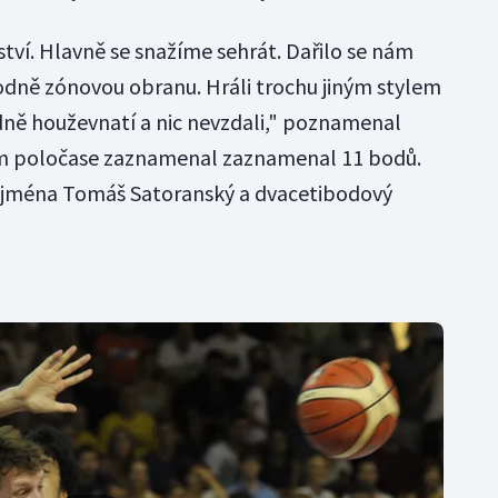
tví. Hlavně se snažíme sehrát. Dařilo se nám
hodně zónovou obranu. Hráli trochu jiným stylem
dně houževnatí a nic nevzdali," poznamenal
ím poločase zaznamenal zaznamenal 11 bodů.
ejména Tomáš Satoranský a dvacetibodový