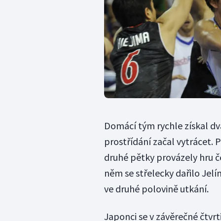
Domácí tým rychle získal dv
prostřídání začal vytrácet.
druhé pětky provázely hru č
něm se střelecky dařilo Jel
ve druhé polovině utkání.
Japonci se v závěrečné čtvrti