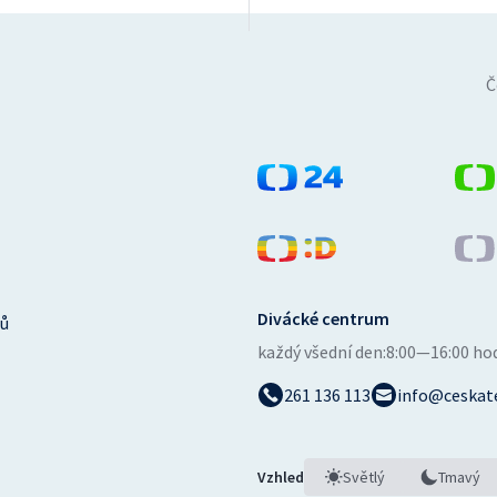
Č
Divácké centrum
ů
každý všední den:
8:00—16:00 ho
261 136 113
info@ceskate
Vzhled
Světlý
Tmavý