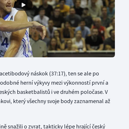
acetibodový náskok (37:17), ten se ale po
 Podobné herní výkyvy mezi výkonností první a
eských basketbalistů i ve druhém poločase. V
ínkovi, který všechny svoje body zaznamenal až
ně snažili o zvrat, takticky lépe hrající český