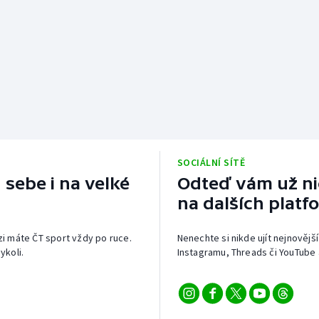
SOCIÁLNÍ SÍTĚ
 sebe i na velké
Odteď vám už nic
na dalších platf
izi máte ČT sport vždy po ruce.
Nenechte si nikde ujít nejnovější
ykoli.
Instagramu, Threads či YouTube 