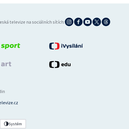
eská televize na sociálních sítích:
din
levize.cz
Systém