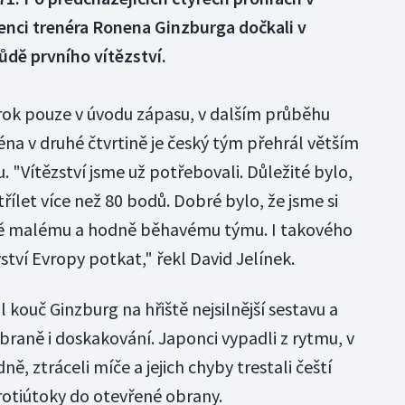
enci trenéra Ronena Ginzburga dočkali v
dě prvního vítězství.
rok pouze v úvodu zápasu, v dalším průběhu
éna v druhé čtvrtině je český tým přehrál větším
. "Vítězství jsme už potřebovali. Důležité bylo,
řílet více než 80 bodů. Dobré bylo, že jsme si
ově malému a hodně běhavému týmu. I takového
ví Evropy potkat," řekl David Jelínek.
 kouč Ginzburg na hřiště nejsilnější sestavu a
braně i doskakování. Japonci vypadli z rytmu, v
, ztráceli míče a jejich chyby trestali čeští
otiútoky do otevřené obrany.