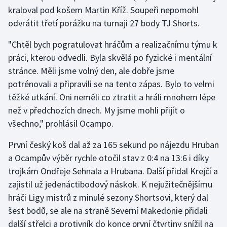
Stolní tenis
kraloval pod košem Martin Kříž. Soupeři nepomohl
odvrátit třetí porážku na turnaji 27 body TJ Shorts.
Triatlon
"Chtěl bych pogratulovat hráčům a realizačnímu týmu k
Veslování
práci, kterou odvedli. Byla skvělá po fyzické i mentální
stránce. Měli jsme volný den, ale dobře jsme
Vodní slalom
potrénovali a připravili se na tento zápas. Bylo to velmi
těžké utkání. Oni neměli co ztratit a hráli mnohem lépe
Volejbal
než v předchozích dnech. My jsme mohli přijít o
všechno," prohlásil Ocampo.
Ostatní
První český koš dal až za 165 sekund po nájezdu Hruban
a Ocampův výběr rychle otočil stav z 0:4 na 13:6 i díky
trojkám Ondřeje Sehnala a Hrubana. Další přidal Krejčí a
zajistil už jedenáctibodový náskok. K nejužitečnějšímu
hráči Ligy mistrů z minulé sezony Shortsovi, který dal
šest bodů, se ale na straně Severní Makedonie přidali
další střelci a protivník do konce první čtvrtiny snížil na