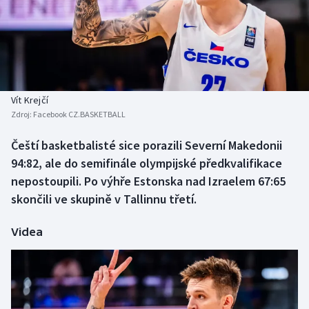
Baseball a softbal
Soutěže
Basketbal
Historické návraty
Biatlon
Aplikace ČT sport
Vít Krejčí
Boby a skeleton
AZ kvíz
Zdroj:
Facebook CZ.BASKETBALL
Box
Čeští basketbalisté sice porazili Severní Makedonii
94:82, ale do semifinále olympijské předkvalifikace
Curling
nepostoupili. Po výhře Estonska nad Izraelem 67:65
skončili ve skupině v Tallinnu třetí.
Dostihy
Videa
Florbal
Futsal
Golf