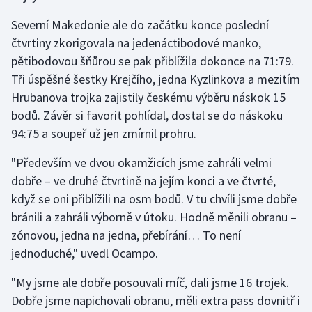
Severní Makedonie ale do začátku konce poslední
čtvrtiny zkorigovala na jedenáctibodové manko,
pětibodovou šňůrou se pak přiblížila dokonce na 71:79.
Tři úspěšné šestky Krejčího, jedna Kyzlinkova a mezitím
Hrubanova trojka zajistily českému výběru náskok 15
bodů. Závěr si favorit pohlídal, dostal se do náskoku
94:75 a soupeř už jen zmírnil prohru.
"Především ve dvou okamžicích jsme zahráli velmi
dobře – ve druhé čtvrtině na jejím konci a ve čtvrté,
když se oni přiblížili na osm bodů. V tu chvíli jsme dobře
bránili a zahráli výborně v útoku. Hodně měnili obranu –
zónovou, jedna na jedna, přebírání… To není
jednoduché," uvedl Ocampo.
"My jsme ale dobře posouvali míč, dali jsme 16 trojek.
Dobře jsme napichovali obranu, měli extra pass dovnitř i