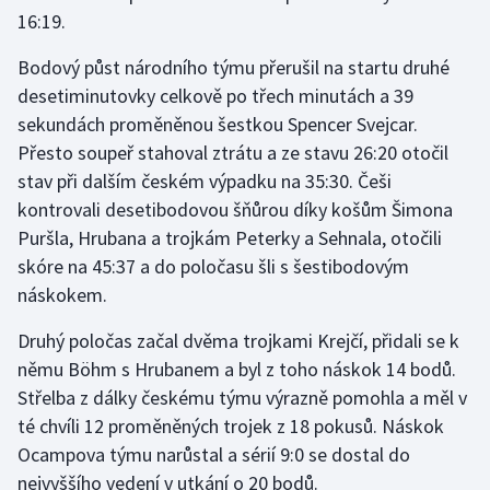
16:19.
Bodový půst národního týmu přerušil na startu druhé
desetiminutovky celkově po třech minutách a 39
sekundách proměněnou šestkou Spencer Svejcar.
Přesto soupeř stahoval ztrátu a ze stavu 26:20 otočil
stav při dalším českém výpadku na 35:30. Češi
kontrovali desetibodovou šňůrou díky košům Šimona
Puršla, Hrubana a trojkám Peterky a Sehnala, otočili
skóre na 45:37 a do poločasu šli s šestibodovým
náskokem.
Druhý poločas začal dvěma trojkami Krejčí, přidali se k
němu Böhm s Hrubanem a byl z toho náskok 14 bodů.
Střelba z dálky českému týmu výrazně pomohla a měl v
té chvíli 12 proměněných trojek z 18 pokusů. Náskok
Ocampova týmu narůstal a sérií 9:0 se dostal do
nejvyššího vedení v utkání o 20 bodů.