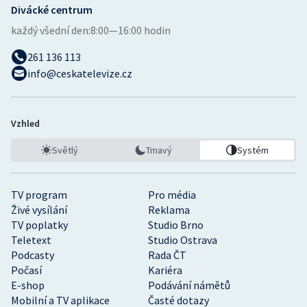
Divácké centrum
každý všední den:
8:00—16:00 hodin
261 136 113
info@ceskatelevize.cz
Vzhled
Světlý
Tmavý
Systém
TV program
Pro média
Živé vysílání
Reklama
TV poplatky
Studio Brno
Teletext
Studio Ostrava
Podcasty
Rada ČT
Počasí
Kariéra
E-shop
Podávání námětů
Mobilní a TV aplikace
Časté dotazy