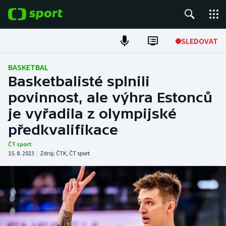
POPULÁRNÍ
SLEDOVAT
Fotbal
BASKETBAL
Basketbalisté splnili
Hokej
povinnost, ale výhra Estonců
je vyřadila z olympijské
Tenis
předkvalifikace
Atletika
ČT sport
15. 8. 2023
|
Zdroj:
ČTK
,
ČT sport
Cyklistika
DALŠÍ SPORTY
Americký fotbal
NEPŘEHLÉDNĚTE