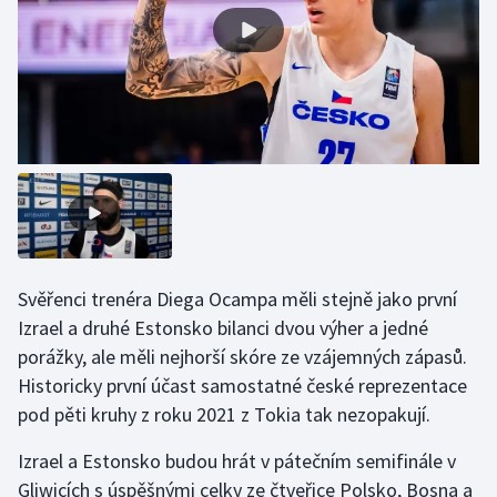
Gymnastika
Házená
Jezdectví
Judo
Krasobruslení
Svěřenci trenéra Diega Ocampa měli stejně jako první
Lezení
Izrael a druhé Estonsko bilanci dvou výher a jedné
porážky, ale měli nejhorší skóre ze vzájemných zápasů.
Lyže a snowboard
Historicky první účast samostatné české reprezentace
pod pěti kruhy z roku 2021 z Tokia tak nezopakují.
Moderní pětiboj
Izrael a Estonsko budou hrát v pátečním semifinále v
Motorsport
Gliwicích s úspěšnými celky ze čtveřice Polsko, Bosna a