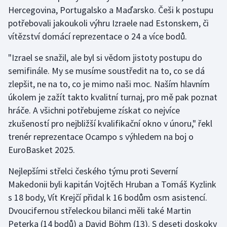
Hercegovina, Portugalsko a Maďarsko. Češi k postupu
Olympijské hry
potřebovali jakoukoli výhru Izraele nad Estonskem, či
vítězství domácí reprezentace o 24 a více bodů.
Parasport
"Izrael se snažil, ale byl si vědom jistoty postupu do
Plavání
semifinále. My se musíme soustředit na to, co se dá
zlepšit, ne na to, co je mimo naši moc. Naším hlavním
Plážový volejbal
úkolem je zažít takto kvalitní turnaj, pro mě pak poznat
hráče. A všichni potřebujeme získat co nejvíce
Ragby
zkušeností pro nejbližší kvalifikační okno v únoru," řekl
trenér reprezentace Ocampo s výhledem na boj o
Rychlobruslení
EuroBasket 2025.
Rychlostní kanoistika
Nejlepšími střelci českého týmu proti Severní
Makedonii byli kapitán Vojtěch Hruban a Tomáš Kyzlink
Short track
s 18 body, Vít Krejčí přidal k 16 bodům osm asistencí.
Dvoucifernou střeleckou bilanci měli také Martin
Sportovní střelba
Peterka (14 bodů) a David Böhm (13). S deseti doskoky