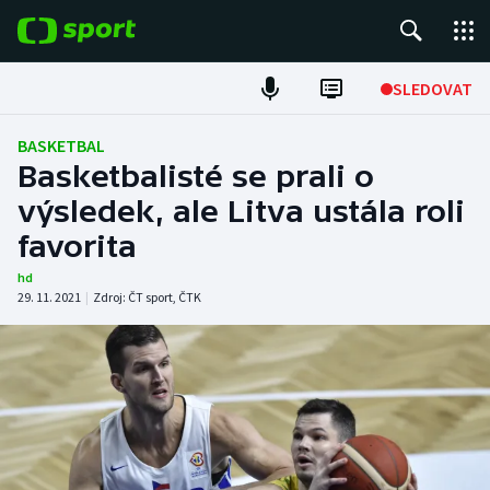
POPULÁRNÍ
SLEDOVAT
Fotbal
BASKETBAL
Basketbalisté se prali o
Hokej
výsledek, ale Litva ustála roli
favorita
Tenis
hd
Atletika
29. 11. 2021
|
Zdroj:
ČT sport
,
ČTK
Cyklistika
DALŠÍ SPORTY
Americký fotbal
NEPŘEHLÉDNĚTE