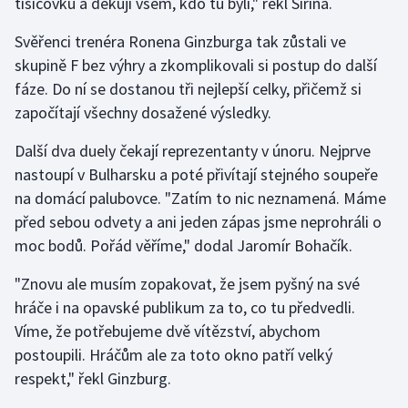
tisícovku a děkuji všem, kdo tu byli," řekl Šiřina.
Svěřenci trenéra Ronena Ginzburga tak zůstali ve
skupině F bez výhry a zkomplikovali si postup do další
fáze. Do ní se dostanou tři nejlepší celky, přičemž si
započítají všechny dosažené výsledky.
Další dva duely čekají reprezentanty v únoru. Nejprve
nastoupí v Bulharsku a poté přivítají stejného soupeře
na domácí palubovce. "Zatím to nic neznamená. Máme
před sebou odvety a ani jeden zápas jsme neprohráli o
moc bodů. Pořád věříme," dodal Jaromír Bohačík.
"Znovu ale musím zopakovat, že jsem pyšný na své
hráče i na opavské publikum za to, co tu předvedli.
Víme, že potřebujeme dvě vítězství, abychom
postoupili. Hráčům ale za toto okno patří velký
respekt," řekl Ginzburg.