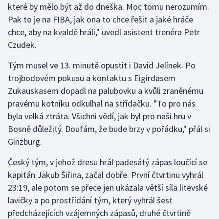
které by mělo být až do dneška. Moc tomu nerozumím.
Stolní tenis
Pak to je na FIBA, jak ona to chce řešit a jaké hráče
Triatlon
chce, aby na kvaldě hráli," uvedl asistent trenéra Petr
Czudek.
Veslování
Tým musel ve 13. minutě opustit i David Jelínek. Po
Vodní slalom
trojbodovém pokusu a kontaktu s Eigirdasem
Zukauskasem dopadl na palubovku a kvůli zraněnému
Volejbal
pravému kotníku odkulhal na střídačku. "To pro nás
byla velká ztráta. Všichni vědí, jak byl pro naši hru v
Ostatní
Bosně důležitý. Doufám, že bude brzy v pořádku," přál si
Ginzburg.
Český tým, v jehož dresu hrál padesátý zápas loučící se
kapitán Jakub Šiřina, začal dobře. První čtvrtinu vyhrál
23:19, ale potom se přece jen ukázala větší síla litevské
lavičky a po prostřídání tým, který vyhrál šest
předcházejících vzájemných zápasů, druhé čtvrtině