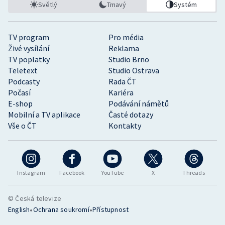
Světlý
Tmavý
Systém
TV program
Pro média
Živé vysílání
Reklama
TV poplatky
Studio Brno
Teletext
Studio Ostrava
Podcasty
Rada ČT
Počasí
Kariéra
E-shop
Podávání námětů
Mobilní a TV aplikace
Časté dotazy
Vše o ČT
Kontakty
Instagram
Facebook
YouTube
X
Threads
© Česká televize
•
•
English
Ochrana soukromí
Přístupnost