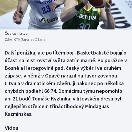
Baseball a softbal
Soutěže
Basketbal
Historické návraty
Biatlon
Aplikace ČT sport
Česko - Litva
Zdroj:
ČTK/Jaroslav Ožana
Boby a skeleton
AZ kvíz
Další porážka, ale po lítém boji. Basketbalisté bojují o
účast na mistrovství světa zatím marně. Po porážce v
Box
Bosně a Hercegovině padl český výběr i ve druhém
Curling
zápase, v němž v Opavě narazil na favorizovanou
Litvu a v dramatickém závěru jí nakonec po několika
Dostihy
chybách podlehl 66:74. Domácímu týmu nepomohlo
ani 21 bodů Tomáše Kyzlinka, v litevském dresu byl
Florbal
nejlepším střelcem třináctibodový Mindaguas
Kuzminskas.
Futsal
Videa
Golf