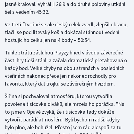
jasně kraloval. Vyhrál ji 26:9 a do druhé poloviny utkání
šel s vedením 45:32.
Ve třetí čtvrtině se ale český celek zvedl, zlepšil obranu,
tlačil se pod litevský koš a dokázal stáhnout vedení
hostujícího celku jen na 4 body – 50:54.
Tuhle ztrátu zásluhou Playzy hned v úvodu závěrečné
části hry Češi stáhli a začala dramatická přetahovaná o
každý bod. Velké chyby na obou stranách v posledních
vteřinách nakonec přece jen nakonec rozhodly pro
favorita, který dal trojku se závěrečným hvizdem.
Šiřina si pochvaloval atmosféru, kterou vytvořila
povolená tisícovka diváků, ale mrzela ho porážka. "Na
to jsme v Opavě zvyklí, že i tisícovka tady dokáže
vytvořit parádí atmosféru. Byli bychom radši, kdyby
bylo plno, ale bohužel. Přesto jsem rád alespoň za tu