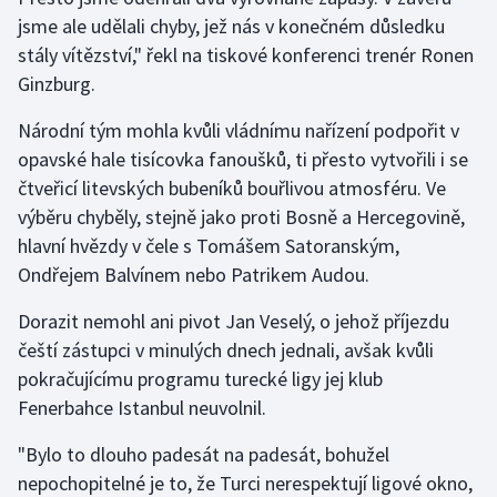
jsme ale udělali chyby, jež nás v konečném důsledku
Olympijské hry
stály vítězství," řekl na tiskové konferenci trenér Ronen
Ginzburg.
Parasport
Národní tým mohla kvůli vládnímu nařízení podpořit v
Plavání
opavské hale tisícovka fanoušků, ti přesto vytvořili i se
čtveřicí litevských bubeníků bouřlivou atmosféru. Ve
Plážový volejbal
výběru chyběly, stejně jako proti Bosně a Hercegovině,
hlavní hvězdy v čele s Tomášem Satoranským,
Ragby
Ondřejem Balvínem nebo Patrikem Audou.
Rychlobruslení
Dorazit nemohl ani pivot Jan Veselý, o jehož příjezdu
čeští zástupci v minulých dnech jednali, avšak kvůli
Rychlostní kanoistika
pokračujícímu programu turecké ligy jej klub
Short track
Fenerbahce Istanbul neuvolnil.
"Bylo to dlouho padesát na padesát, bohužel
Sportovní střelba
nepochopitelné je to, že Turci nerespektují ligové okno,