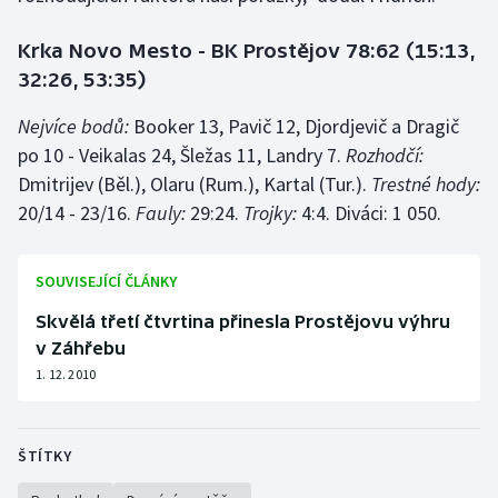
Olympijské hry
Krka Novo Mesto - BK Prostějov 78:62 (15:13,
32:26, 53:35)
Parasport
Nejvíce bodů:
Booker 13, Pavič 12, Djordjevič a Dragič
Plavání
po 10 - Veikalas 24, Šležas 11, Landry 7.
Rozhodčí:
Dmitrijev (Běl.), Olaru (Rum.), Kartal (Tur.).
Trestné hody:
Plážový volejbal
20/14 - 23/16.
Fauly:
29:24.
Trojky:
4:4. Diváci: 1 050.
Ragby
SOUVISEJÍCÍ ČLÁNKY
Rychlobruslení
Skvělá třetí čtvrtina přinesla Prostějovu výhru
v Záhřebu
Rychlostní kanoistika
1. 12. 2010
Short track
ŠTÍTKY
Sportovní střelba