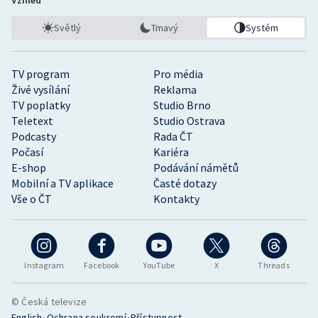
Vzhled
Světlý
Tmavý
Systém
TV program
Pro média
Živé vysílání
Reklama
TV poplatky
Studio Brno
Teletext
Studio Ostrava
Podcasty
Rada ČT
Počasí
Kariéra
E-shop
Podávání námětů
Mobilní a TV aplikace
Časté dotazy
Vše o ČT
Kontakty
Instagram
Facebook
YouTube
X
Threads
© Česká televize
•
•
English
Ochrana soukromí
Přístupnost