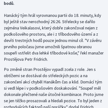
bodů.
Gymnastika
Hanácký tým hrál vyrovnanou partii do 18. minuty, kdy
byl ještě stav nerozhodný 26:26. Střelecky se dařilo
Házená
zejména Veikalasovi, který dobře zakončoval nejen z
podkošového prostoru, ale i z tříbodového území a z
Jezdectví
devíti trestných hodů pouze jednou minul cíl. "V závěru
Judo
prvního poločasu jsme umožnili špatnou obranou
soupeři vstřelit dva lehké tříbodové koše," řekl manažer
Krasobruslení
Prostějova Petr Fridrich.
Lezení
Po změně stran Prostějov vypadl zcela z role. Jen s
obtížemi se dostával do střeleckých pozic a na
Lyže a snowboard
zakončení akcí chyběl Hanákům čas a klid. Domácí tým
si vedl lépe i v podkošovém doskakování. "Soupeř měl
Moderní pětiboj
dokonale přečtené naše útočné kombinace. Proto jsme
se jen těžko prosazovali a hledali pozice. To byl jeden z
Motorsport
rozhodujících faktorů naší porážky," dodal Fridrich.