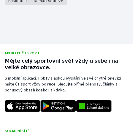
Basketbal
Domácí soutěže
Stolní tenis
Triatlon
Veslování
Vodní slalom
APLIKACE ČT SPORT
Mějte celý sportovní svět vždy u sebe i na
Volejbal
velké obrazovce.
Ostatní
S mobilní aplikací, HbbTV a apkou iVysílání ve své chytré televizi
máte ČT sport vždy po ruce. Sledujte přímé přenosy, články a
bonusový obsah kdekoli a kdykoli.
SOCIÁLNÍ SÍTĚ