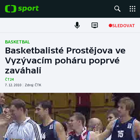
POPULÁRNÍ
SLEDOVAT
Fotbal
BASKETBAL
Basketbalisté Prostějova ve
Hokej
Vyzývacím poháru poprvé
zaváhali
Tenis
ČT24
Atletika
7. 12. 2010
|
Zdroj:
ČTK
Cyklistika
DALŠÍ SPORTY
Americký fotbal
NEPŘEHLÉDNĚTE