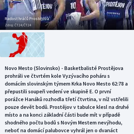
Baseball a softbal
Soutěže
Basketbal
Historické návraty
Radost hráčů Prostějova
Zdroj:
ČT24/ČT24
Biatlon
Aplikace ČT sport
Boby a skeleton
AZ kvíz
Box
Novo Mesto (Slovinsko) - Basketbalisté Prostějova
prohráli ve čtvrtém kole Vyzývacího poháru s
Curling
domácím slovinským týmem Krka Novo Mesto 62:78 a
Dostihy
přepustili soupeři vedení ve skupině E. O první
porážce Hanáků rozhodla třetí čtvrtina, v níž vstřelili
Florbal
pouze devět bodů. Prostějov v tabulce klesl na druhé
místo a na konci základní části bude mít v případě
Futsal
shodného počtu bodů s Novým Mestem nevýhodu,
neboť na domácí palubovce vyhrál jen o dvanáct
Golf