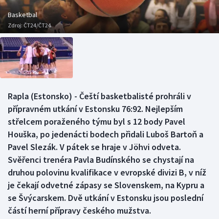
Baseball a softbal
Soutěže
Basketbal
Zdroj:
ČT24/ČT24
Basketbal
Historické návraty
Biatlon
Aplikace ČT sport
Boby a skeleton
AZ kvíz
Rapla (Estonsko) - Čeští basketbalisté prohráli v
Box
přípravném utkání v Estonsku 76:92. Nejlepším
střelcem poraženého týmu byl s 12 body Pavel
Curling
Houška, po jedenácti bodech přidali Luboš Bartoň a
Pavel Slezák. V pátek se hraje v Jöhvi odveta.
Dostihy
Svěřenci trenéra Pavla Budínského se chystají na
Florbal
druhou polovinu kvalifikace v evropské divizi B, v níž
je čekají odvetné zápasy se Slovenskem, na Kypru a
Futsal
se Švýcarskem. Dvě utkání v Estonsku jsou poslední
částí herní přípravy českého mužstva.
Golf