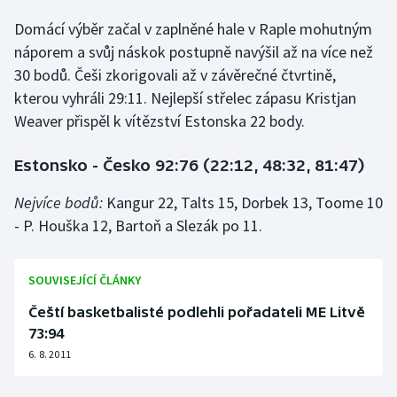
Domácí výběr začal v zaplněné hale v Raple mohutným
Gymnastika
náporem a svůj náskok postupně navýšil až na více než
30 bodů. Češi zkorigovali až v závěrečné čtvrtině,
Házená
kterou vyhráli 29:11. Nejlepší střelec zápasu Kristjan
Weaver přispěl k vítězství Estonska 22 body.
Jezdectví
Estonsko - Česko 92:76 (22:12, 48:32, 81:47)
Judo
Nejvíce bodů:
Kangur 22, Talts 15, Dorbek 13, Toome 10
Krasobruslení
- P. Houška 12, Bartoň a Slezák po 11.
Lezení
SOUVISEJÍCÍ ČLÁNKY
Lyže a snowboard
Čeští basketbalisté podlehli pořadateli ME Litvě
73:94
Moderní pětiboj
6. 8. 2011
Motorsport