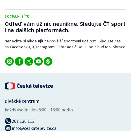
Stolní tenis
SOCIÁLNÍ SÍTĚ
Triatlon
Odteď vám už nic neunikne. Sledujte ČT sport
i na dalších platformách.
Veslování
Nenechte si nikde ujít nejnovější sportovní události. Sledujte nás i
Vodní slalom
na Facebooku, X, Instagramu, Threads či YouTube a buďte v obraze.
Volejbal
Ostatní
Divácké centrum
každý všední den:
8:00—16:00 hodin
261 136 113
info@ceskatelevize.cz