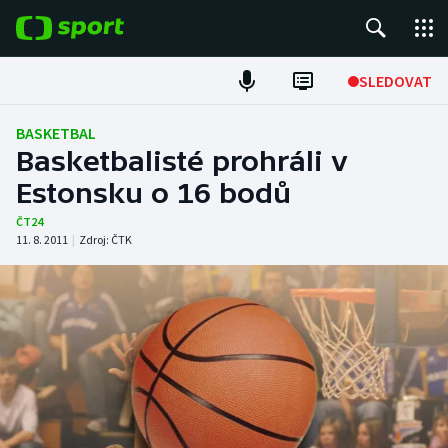
POPULÁRNÍ
SLEDOVAT
Fotbal
BASKETBAL
Basketbalisté prohráli v
Hokej
Estonsku o 16 bodů
Tenis
ČT24
11. 8. 2011
|
Zdroj:
ČTK
Atletika
Cyklistika
DALŠÍ SPORTY
Americký fotbal
NEPŘEHLÉDNĚTE