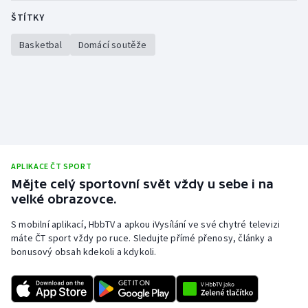
ŠTÍTKY
Olympijské hry
Basketbal
Domácí soutěže
Parasport
Plavání
Plážový volejbal
Ragby
APLIKACE ČT SPORT
Mějte celý sportovní svět vždy u sebe i na
Rychlobruslení
velké obrazovce.
Rychlostní kanoistika
S mobilní aplikací, HbbTV a apkou iVysílání ve své chytré televizi
máte ČT sport vždy po ruce. Sledujte přímé přenosy, články a
Short track
bonusový obsah kdekoli a kdykoli.
Sportovní střelba