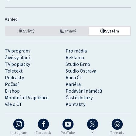
Vzhled
Světlý
Tmavý
Systém
TV program
Pro média
Živé vysílání
Reklama
TV poplatky
Studio Brno
Teletext
Studio Ostrava
Podcasty
Rada ČT
Počasí
Kariéra
E-shop
Podávání námětů
Mobilní a TV aplikace
Časté dotazy
Vše o ČT
Kontakty
Instagram
Facebook
YouTube
X
Threads