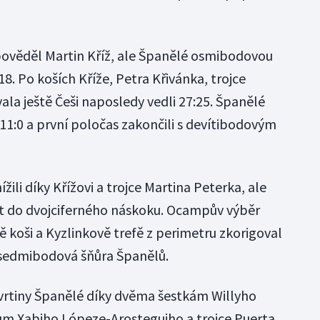
pověděl Martin Kříž, ale Španělé osmibodovou
18. Po koších Kříže, Petra Křivánka, trojce
la ještě Češi naposledy vedli 27:25. Španělé
i 11:0 a první poločas zakončili s devítibodovým
ížili díky Křížovi a trojce Martina Peterka, ale
rát do dvojciferného náskoku. Ocampův výběr
ě koši a Kyzlinkově trefě z perimetru zkorigoval
 sedmibodová šňůra Španělů.
tvrtiny Španělé díky dvěma šestkám Willyho
 Xabiho Lópeze-Arosteguiho a trojce Puerta