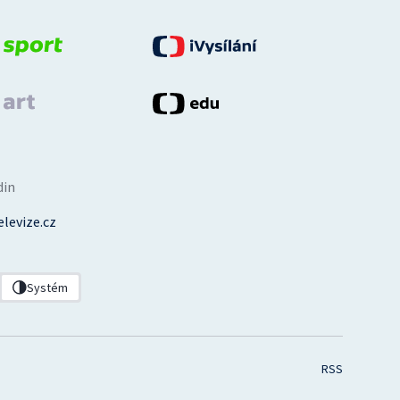
din
levize.cz
Systém
RSS