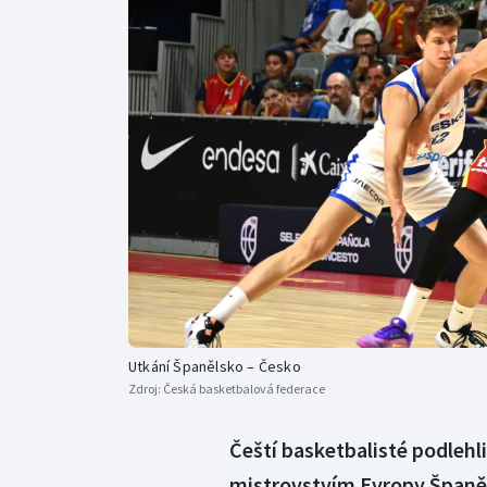
Curling
Dostihy
Florbal
Futsal
Golf
Gymnastika
Utkání Španělsko – Česko
Zdroj:
Česká basketbalová federace
Čeští basketbalisté podlehl
mistrovstvím Evropy Španěls