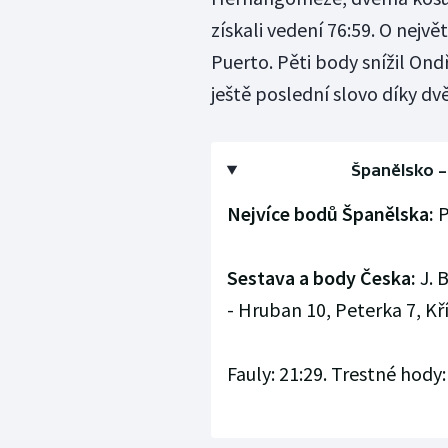
získali vedení 76:59. O nejvě
Puerto. Pěti body snížil On
ještě poslední slovo díky 
Španělsko – 
Nejvíce bodů Španělska:
P
Sestava a body Česka:
J. B
- Hruban 10, Peterka 7, Kří
Fauly: 21:29. Trestné hody: