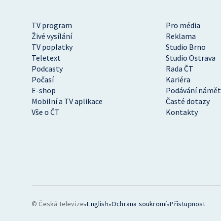
TV program
Pro média
Živé vysílání
Reklama
TV poplatky
Studio Brno
Teletext
Studio Ostrava
Podcasty
Rada ČT
Počasí
Kariéra
E-shop
Podávání námět
Mobilní a TV aplikace
Časté dotazy
Vše o ČT
Kontakty
•
•
•
© Česká televize
English
Ochrana soukromí
Přístupnost