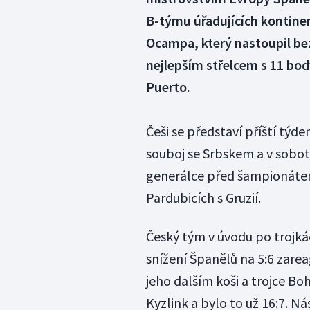
B-týmu úřadujících kontine
Ocampa, který nastoupil be
nejlepším střelcem s 11 bod
Puerto.
Češi se představí příští týde
souboj se Srbskem a v sobot
generálce před šampionátem v
Pardubicích s Gruzií.
Český tým v úvodu po trojkác
snížení Španělů na 5:6 zarea
jeho dalším koši a trojce B
Kyzlink a bylo to už 16:7. N