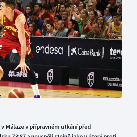
Moderní pětiboj
Triatlon
Motorsport
Veslování
Olympijské hry
Vodní slalom
Parasport
Volejbal
Plavání
Ostatní
Plážový volejbal
i v Málaze v přípravném utkání před
ku 73:87 a neuspěli stejně jako v úterý proti