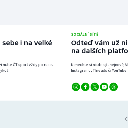
SOCIÁLNÍ SÍTĚ
 sebe i na velké
Odteď vám už nic
na dalších platf
izi máte ČT sport vždy po ruce.
Nenechte si nikde ujít nejnovější
ykoli.
Instagramu, Threads či YouTube 
Č