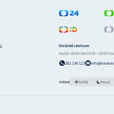
Divácké centrum
ů
každý všední den:
8:00—16:00 ho
261 136 113
info@ceskate
Vzhled
Světlý
Tmavý