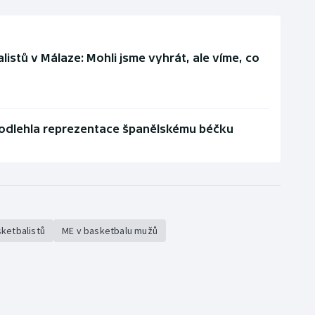
istů v Málaze: Mohli jsme vyhrát, ale víme, co
podlehla reprezentace španělskému béčku
sketbalistů
ME v basketbalu mužů