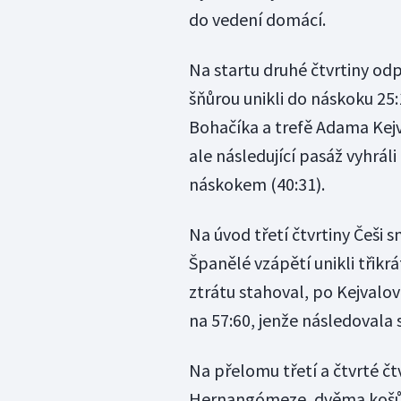
do vedení domácí.
Na startu druhé čtvrtiny od
šňůrou unikli do náskoku 25:
Bohačíka a trefě Adama Kejva
ale následující pasáž vyhrál
náskokem (40:31).
Na úvod třetí čtvrtiny Češi sn
Španělé vzápětí unikli třik
ztrátu stahoval, po Kejvalov
na 57:60, jenže následovala
Na přelomu třetí a čtvrté č
Hernangómeze, dvěma košům