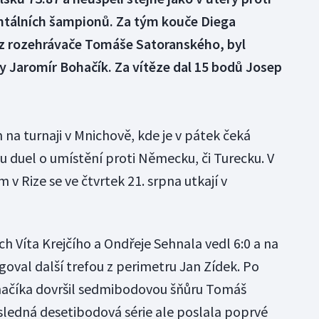
ntálních šampionů. Za tým kouče Diega
z rozehrávače Tomáše Satoranského, byl
y Jaromír Bohačík. Za vítěze dal 15 bodů Josep
n na turnaji v Mnichově, kde je v pátek čeká
u duel o umístění proti Německu, či Turecku. V
 Rize se ve čtvrtek 21. srpna utkají v
h Víta Krejčího a Ondřeje Sehnala vedl 6:0 a na
goval další trefou z perimetru Jan Zídek. Po
ohačíka dovršil sedmibodovou šňůru Tomáš
ásledná desetibodová série ale poslala poprvé