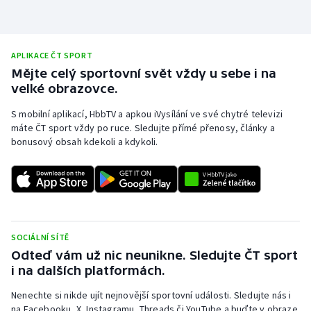
APLIKACE ČT SPORT
Mějte celý sportovní svět vždy u sebe i na
velké obrazovce.
S mobilní aplikací, HbbTV a apkou iVysílání ve své chytré televizi
máte ČT sport vždy po ruce. Sledujte přímé přenosy, články a
bonusový obsah kdekoli a kdykoli.
SOCIÁLNÍ SÍTĚ
Odteď vám už nic neunikne. Sledujte ČT sport
i na dalších platformách.
Nenechte si nikde ujít nejnovější sportovní události. Sledujte nás i
na Facebooku, X, Instagramu, Threads či YouTube a buďte v obraze.