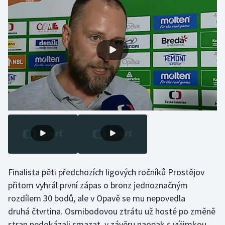
Futsal
Golf
Gymnastika
Házená
Jezdectví
Judo
Krasobruslení
Finalista pěti předchozích ligových ročníků Prostějov
přitom vyhrál první zápas o bronz jednoznačným
Lezení
rozdílem 30 bodů, ale v Opavě se mu nepovedla
druhá čtvrtina. Osmibodovou ztrátu už hosté po změně
Lyže a snowboard
stran nedokázali smazat, v závěru naopak s výjimkou