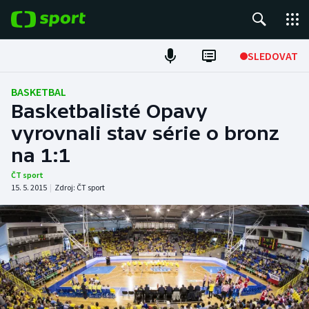
POPULÁRNÍ
SLEDOVAT
ME v atletice
BASKETBAL
Basketbalisté Opavy
ME v plavání
vyrovnali stav série o bronz
na 1:1
Fotbal
ČT sport
Hokej
15. 5. 2015
|
Zdroj:
ČT sport
Tenis
DALŠÍ SPORTY
Americký fotbal
NEPŘEHLÉDNĚTE