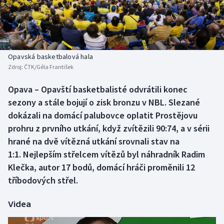
Atletika
Soutěže
Baseball a softbal
Historické návraty
Basketbal
Aplikace ČT sport
Opavská basketbalová hala
Zdroj:
ČTK/Géla František
Biatlon
AZ kvíz
Opava – Opavští basketbalisté odvrátili konec
sezony a stále bojují o zisk bronzu v NBL. Slezané
Boby a skeleton
dokázali na domácí palubovce oplatit Prostějovu
Box
prohru z prvního utkání, když zvítězili 90:74, a v sérii
hrané na dvě vítězná utkání srovnali stav na
Curling
1:1. Nejlepším střelcem vítězů byl náhradník Radim
Klečka, autor 17 bodů, domácí hráči proměnili 12
Cyklistika
tříbodových střel.
Dostihy
Videa
Florbal