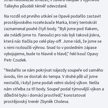
Talleyho působili téměř odevzdaně.
Moderní pětiboj
Na rozdíl od prvního utkání se Opavě podařilo zastavit
Motorsport
prostějovského rozehrávače Marka, který tentokrát
zaznamenal pouhé čtyři body. "Byli jsme pod tlakem,
Olympijské hry
ale zvládli jsme to. Fanoušci pro nás byli taková jiskra,
která nás tlačila po celé play-off. Jsme rádi, že jsme se
Parasport
s nimi rozloučili výhrou. Snad to v posledním zápase
vybojujeme, bude to hlavně o hlavě," řekl kouč Opavy
Plavání
Petr Czudek.
Plážový volejbal
"Nedařilo se nám pokrývat nájezdy soupeře od samého
úvodu, tím se dostali do tempa. V druhé půli už jsme
Ragby
nestačili, i když jsme podali velmi slušný výkon. Nešla
Rychlobruslení
nám střelba za tři body. Soupeř podal týmovější výkon a
důležité bylo i domácí prostředí," konstatoval
Rychlostní kanoistika
prostějovský trenér Zbyněk Choleva.