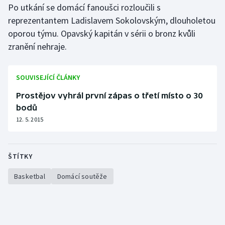
Po utkání se domácí fanoušci rozloučili s
Short track
reprezentantem Ladislavem Sokolovským, dlouholetou
Sportovní střelba
oporou týmu. Opavský kapitán v sérii o bronz kvůli
zranění nehraje.
Stolní tenis
SOUVISEJÍCÍ ČLÁNKY
Triatlon
Prostějov vyhrál první zápas o třetí místo o 30
Veslování
bodů
12. 5. 2015
Vodní slalom
Volejbal
ŠTÍTKY
Ostatní
Basketbal
Domácí soutěže