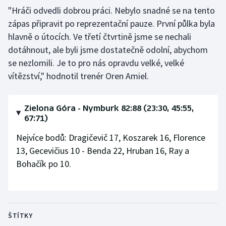
"Hráči odvedli dobrou práci. Nebylo snadné se na tento
Olympijské hry
zápas připravit po reprezentační pauze. První půlka byla
hlavně o útocích. Ve třetí čtvrtině jsme se nechali
Parasport
dotáhnout, ale byli jsme dostatečně odolní, abychom
se nezlomili. Je to pro nás opravdu velké, velké
Plavání
vítězství," hodnotil trenér Oren Amiel.
Plážový volejbal
Zielona Góra - Nymburk 82:88 (23:30, 45:55,
Ragby
67:71)
Rychlobruslení
Nejvíce bodů: Dragičevič 17, Koszarek 16, Florence
13, Gecevičius 10 - Benda 22, Hruban 16, Ray a
Rychlostní kanoistika
Bohačík po 10.
Short track
Sportovní střelba
ŠTÍTKY