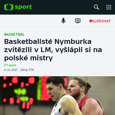
POPULÁRNÍ
SLEDOVAT
Fotbal
BASKETBAL
Basketbalisté Nymburka
Hokej
zvítězili v LM, vyšlápli si na
polské mistry
Tenis
ČT sport
Atletika
6. 12. 2017
|
Zdroj:
ČTK
Cyklistika
DALŠÍ SPORTY
Americký fotbal
NEPŘEHLÉDNĚTE