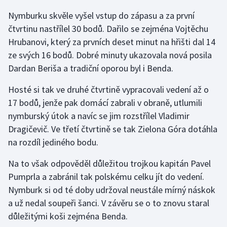
Nymburku skvěle vyšel vstup do zápasu a za první
Gymnastika
čtvrtinu nastřílel 30 bodů. Dařilo se zejména Vojtěchu
Hrubanovi, který za prvních deset minut na hřišti dal 14
Házená
ze svých 16 bodů. Dobré minuty ukazovala nová posila
Dardan Beriša a tradiční oporou byl i Benda.
Jezdectví
Hosté si tak ve druhé čtvrtině vypracovali vedení až o
Judo
17 bodů, jenže pak domácí zabrali v obraně, utlumili
nymburský útok a navíc se jim rozstřílel Vladimir
Krasobruslení
Dragičevič. Ve třetí čtvrtině se tak Zielona Góra dotáhla
na rozdíl jediného bodu.
Lezení
Na to však odpověděl důležitou trojkou kapitán Pavel
Lyže a snowboard
Pumprla a zabránil tak polskému celku jít do vedení.
Nymburk si od té doby udržoval neustále mírný náskok
Moderní pětiboj
a už nedal soupeři šanci. V závěru se o to znovu staral
důležitými koši zejména Benda.
Motorsport