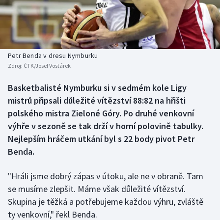
Baseball a softbal
Soutěže
Basketbal
Historické návraty
Biatlon
Aplikace ČT sport
Petr Benda v dresu Nymburku
Zdroj:
ČTK/Josef Vostárek
Boby a skeleton
AZ kvíz
Basketbalisté Nymburku si v sedmém kole Ligy
mistrů připsali důležité vítězství 88:82 na hřišti
Box
polského mistra Zieloné Góry. Po druhé venkovní
Curling
výhře v sezoně se tak drží v horní polovině tabulky.
Nejlepším hráčem utkání byl s 22 body pivot Petr
Dostihy
Benda.
Florbal
"Hráli jsme dobrý zápas v útoku, ale ne v obraně. Tam
se musíme zlepšit. Máme však důležité vítězství.
Futsal
Skupina je těžká a potřebujeme každou výhru, zvláště
ty venkovní," řekl Benda.
Golf