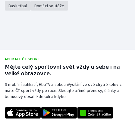
Stolní tenis
Basketbal
Domácí soutěže
Triatlon
Veslování
Vodní slalom
APLIKACE ČT SPORT
Volejbal
Mějte celý sportovní svět vždy u sebe i na
velké obrazovce.
Ostatní
S mobilní aplikací, HbbTV a apkou iVysílání ve své chytré televizi
máte ČT sport vždy po ruce. Sledujte přímé přenosy, články a
bonusový obsah kdekoli a kdykoli.