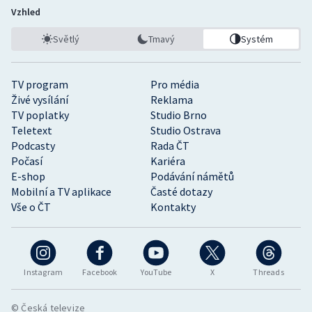
Vzhled
Světlý
Tmavý
Systém
TV program
Pro média
Živé vysílání
Reklama
TV poplatky
Studio Brno
Teletext
Studio Ostrava
Podcasty
Rada ČT
Počasí
Kariéra
E-shop
Podávání námětů
Mobilní a TV aplikace
Časté dotazy
Vše o ČT
Kontakty
Instagram
Facebook
YouTube
X
Threads
© Česká televize