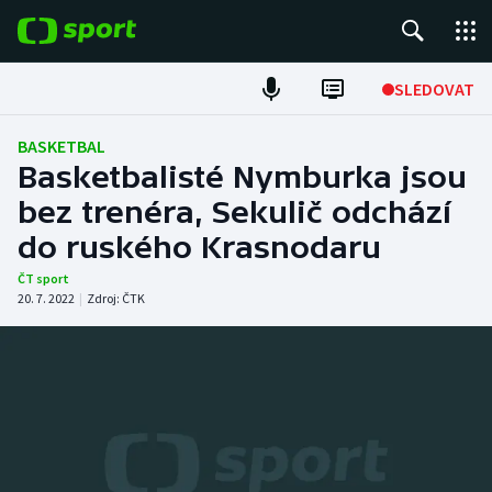
POPULÁRNÍ
SLEDOVAT
Fotbal
BASKETBAL
Basketbalisté Nymburka jsou
Hokej
bez trenéra, Sekulič odchází
do ruského Krasnodaru
Tenis
ČT sport
Atletika
20. 7. 2022
|
Zdroj:
ČTK
Cyklistika
DALŠÍ SPORTY
Americký fotbal
NEPŘEHLÉDNĚTE