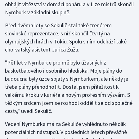
obhájit vítězství v domácí poháru a v Lize mistrů skončil
Olympijské hry
Nymburk v základní skupině.
Parasport
Před dvěma lety se Sekulič stal také trenérem
slovinské reprezentace, s níž skončil čtvrtý na
Plavání
olympijských hrách v Tokiu. Spolu s ním odchází také
chorvatský asistent Jurica Žuža.
Plážový volejbal
"Pět let v Nymburce pro mě bylo úžasných z
Ragby
basketbalového i osobního hlediska. Moje plány do
budoucna byly úzce spjaty s Nymburkem, ale někdy je
Rychlobruslení
třeba plány přehodnotit. Dostal jsem příležitost k
velkému kroku v kariéře a novým profesním výzvám. S
Rychlostní kanoistika
těžkým srdcem jsem se rozhodl oddělit se od společné
cesty," uvedl Sekulič.
Short track
Vedení Nymburka má za Sekuliče vyhlédnuto několik
Sportovní střelba
potenciálních nástupců. V posledních letech převážně