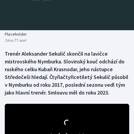
Baseball a softbal
Soutěže
Basketbal
Historické návraty
Biatlon
Aplikace ČT sport
Placeholder
Zdroj:
ČT sport
Boby a skeleton
AZ kvíz
Trenér Aleksander Sekulič skončil na lavičce
mistrovského Nymburka. Slovinský kouč odchází do
Box
ruského celku Kubaň Krasnodar, jeho nástupce
Curling
Středočeši hledají. Čtyřiačtyřicetiletý Sekulič působil
v Nymburku od roku 2017, poslední sezonu vedl tým
Dostihy
jako hlavní trenér. Smlouvu měl do roku 2023.
Florbal
Futsal
Golf