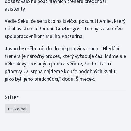
dosazovalo na post hlavních trenérů předchozí
Stolní tenis
asistenty.
Triatlon
Vedle Sekuliče se takto na lavičku posunul i Amiel, který
dělal asistenta Ronenu Ginzburgovi. Ten byl zase dříve
Veslování
spolupracovníkem Muliho Katzurina.
Vodní slalom
Jasno by mělo mít do druhé poloviny srpna. "Hledání
trenéra je náročný proces, který vyžaduje čas. Máme ale
Volejbal
několik vytipovaných jmen a věříme, že do startu
přípravy 22. srpna najdeme kouče podobných kvalit,
Ostatní
jako byli jeho předchůdci," dodal Šimeček.
ŠTÍTKY
Basketbal