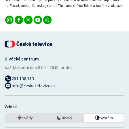
na Facebooku, X, Instagramu, Threads či YouTube a buďte v obraze.
Divácké centrum
každý všední den:
8:00—16:00 hodin
261 136 113
info@ceskatelevize.cz
Vzhled
Světlý
Tmavý
Systém