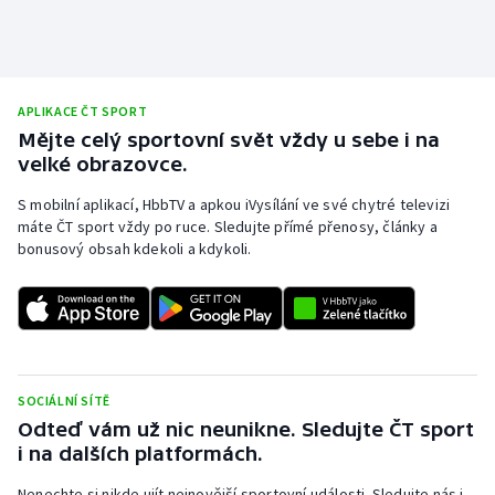
APLIKACE ČT SPORT
Mějte celý sportovní svět vždy u sebe i na
velké obrazovce.
S mobilní aplikací, HbbTV a apkou iVysílání ve své chytré televizi
máte ČT sport vždy po ruce. Sledujte přímé přenosy, články a
bonusový obsah kdekoli a kdykoli.
SOCIÁLNÍ SÍTĚ
Odteď vám už nic neunikne. Sledujte ČT sport
i na dalších platformách.
Nenechte si nikde ujít nejnovější sportovní události. Sledujte nás i