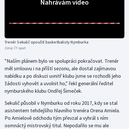
Nahrávám video
Gymnastika
Házená
Jezdectví
Trenér Sekulič opouští basketbalisty Nymburka
Zdroj:
ČT sport
Judo
"Naším plánem bylo ve spolupráci pokračovat. Trenér
měl smlouvu i na příští sezonu, ale dostal zajímavou
Krasobruslení
nabídku a po diskuzi uvnitř klubu jsme se rozhodli jeho
Lezení
žádosti vyhovět a uvolnit ho," řekl generální ředitel
nymburského klubu Ondřej Šimeček.
Lyže a snowboard
Sekulič působil v Nymburku od roku 2017, kdy se stal
asistentem tehdejšího hlavního trenéra Orena Amiela.
Moderní pětiboj
Po Amielově odchodu tým převzal a vyhrál s ním
Motorsport
osmnáctý mistrovský titul. Nepodařilo se mu ale