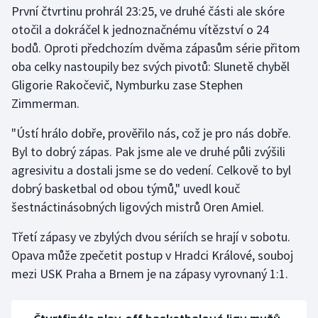
První čtvrtinu prohrál 23:25, ve druhé části ale skóre
Stolní tenis
otočil a dokráčel k jednoznačnému vítězství o 24
Triatlon
bodů. Oproti předchozím dvěma zápasům série přitom
oba celky nastoupily bez svých pivotů: Slunetě chyběl
Veslování
Gligorie Rakočevič, Nymburku zase Stephen
Zimmerman.
Vodní slalom
"Ústí hrálo dobře, prověřilo nás, což je pro nás dobře.
Volejbal
Byl to dobrý zápas. Pak jsme ale ve druhé půli zvýšili
agresivitu a dostali jsme se do vedení. Celkově to byl
Ostatní
dobrý basketbal od obou týmů," uvedl kouč
šestnáctinásobných ligových mistrů Oren Amiel.
Třetí zápasy ve zbylých dvou sériích se hrají v sobotu.
Opava může zpečetit postup v Hradci Králové, souboj
mezi USK Praha a Brnem je na zápasy vyrovnaný 1:1.