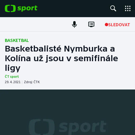
POPULÁRNÍ
SLEDOVAT
Fotbal
BASKETBAL
Basketbalisté Nymburka a
Hokej
Kolína už jsou v semifinále
ligy
Tenis
ČT sport
Atletika
29. 4. 2021
|
Zdroj:
ČTK
Cyklistika
DALŠÍ SPORTY
Americký fotbal
NEPŘEHLÉDNĚTE