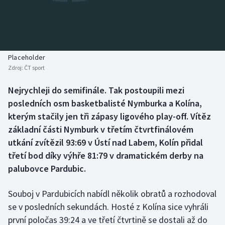
Baseball a softbal
Soutěže
Basketbal
Historické návraty
Biatlon
Aplikace ČT sport
Placeholder
Zdroj:
ČT sport
Boby a skeleton
AZ kvíz
Nejrychleji do semifinále. Tak postoupili mezi
posledních osm basketbalisté Nymburka a Kolína,
Box
kterým stačily jen tři zápasy ligového play-off. Vítěz
Curling
základní části Nymburk v třetím čtvrtfinálovém
utkání zvítězil 93:69 v Ústí nad Labem, Kolín přidal
Dostihy
třetí bod díky výhře 81:79 v dramatickém derby na
palubovce Pardubic.
Florbal
Souboj v Pardubicích nabídl několik obratů a rozhodoval
Futsal
se v posledních sekundách. Hosté z Kolína sice vyhráli
první poločas 39:24 a ve třetí čtvrtině se dostali až do
Golf