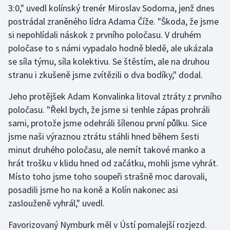
3:0," uvedl kolínský trenér Miroslav Sodoma, jenž dnes
Olympijské hry
postrádal zraněného lídra Adama Číže. "Škoda, že jsme
si nepohlídali náskok z prvního poločasu. V druhém
Parasport
poločase to s námi vypadalo hodně bledě, ale ukázala
se síla týmu, síla kolektivu. Se štěstím, ale na druhou
Plavání
stranu i zkušeně jsme zvítězili o dva bodíky," dodal.
Plážový volejbal
Jeho protějšek Adam Konvalinka litoval ztráty z prvního
poločasu. "Řekl bych, že jsme si tenhle zápas prohráli
Ragby
sami, protože jsme odehráli šílenou první půlku. Sice
jsme naši výraznou ztrátu stáhli hned během šesti
Rychlobruslení
minut druhého poločasu, ale nemít takové manko a
hrát trošku v klidu hned od začátku, mohli jsme vyhrát.
Rychlostní kanoistika
Místo toho jsme toho soupeři strašně moc darovali,
Short track
posadili jsme ho na koně a Kolín nakonec asi
zaslouženě vyhrál," uvedl.
Sportovní střelba
Favorizovaný Nymburk měl v Ústí pomalejší rozjezd.