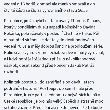
vedení o 16 bodů, domácí ale manko smazali a do
čtvrté části se šlo za vyrovnaného stavu 56:56.
Gymnastika
Pardubice, jimž chyběl distancovaný Thomas Dunans,
Házená
který v pondělním duelu napadl kolínského Davida
Pekárka, pokračovaly v poslední čtvrtině v tlaku. Pět
Jezdectví
minut před sirénou se dostaly do devítibodového
vedení 70:61 a měly dobrou šanci na prodloužení série.
Judo
Kolín si ale výhru vzít nenechal: za dvě minuty vyrovnal,
a i když poté ještě jednou přišel o několikabodový
Krasobruslení
náskok, deset sekund před koncem Jakub Petráš
Lezení
rozhodl.
Kolín tak postoupil do semifinále po devíti letech
Lyže a snowboard
podruhé v historii. "Postoupit do semifinále přes
Moderní pětiboj
Pardubice, které patří k jednomu z největších klubů v
České republice, je pro nás velký úspěch a strašně moc
Motorsport
si toho vážíme. Před sérií asi nikdo nevěřil, že to bude