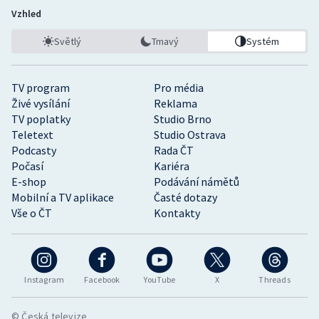
Vzhled
Světlý
Tmavý
Systém
TV program
Pro média
Živé vysílání
Reklama
TV poplatky
Studio Brno
Teletext
Studio Ostrava
Podcasty
Rada ČT
Počasí
Kariéra
E-shop
Podávání námětů
Mobilní a TV aplikace
Časté dotazy
Vše o ČT
Kontakty
Instagram
Facebook
YouTube
X
Threads
© Česká televize