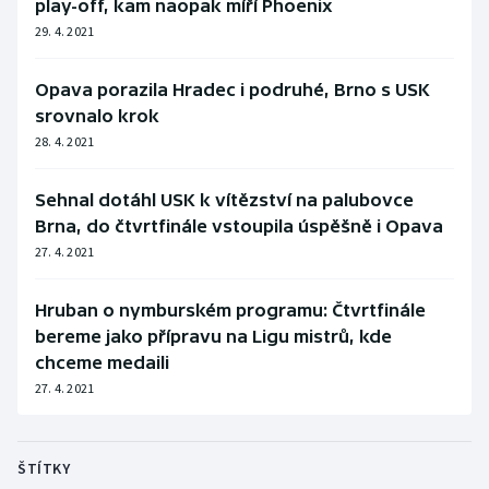
play-off, kam naopak míří Phoenix
29. 4. 2021
Opava porazila Hradec i podruhé, Brno s USK
srovnalo krok
28. 4. 2021
Sehnal dotáhl USK k vítězství na palubovce
Brna, do čtvrtfinále vstoupila úspěšně i Opava
27. 4. 2021
Hruban o nymburském programu: Čtvrtfinále
bereme jako přípravu na Ligu mistrů, kde
chceme medaili
27. 4. 2021
ŠTÍTKY