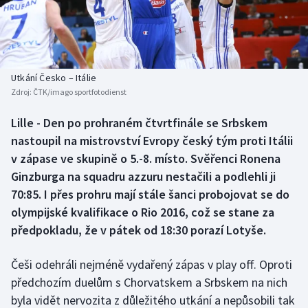
Atletika
Soutěže
Baseball a softbal
Historické návraty
Basketbal
Aplikace ČT sport
Utkání Česko – Itálie
Zdroj:
ČTK/imago sportfotodienst
Biatlon
AZ kvíz
Lille - Den po prohraném čtvrtfinále se Srbskem
nastoupil na mistrovství Evropy český tým proti Itálii
Boby a skeleton
v zápase ve skupině o 5.-8. místo. Svěřenci Ronena
Box
Ginzburga na squadru azzuru nestačili a podlehli ji
70:85. I přes prohru mají stále šanci probojovat se do
Curling
olympijské kvalifikace o Rio 2016, což se stane za
předpokladu, že v pátek od 18:30 porazí Lotyše.
Cyklistika
Češi odehráli nejméně vydařený zápas v play off. Oproti
Dostihy
předchozím duelům s Chorvatskem a Srbskem na nich
byla vidět nervozita z důležitého utkání a nepůsobili tak
Florbal