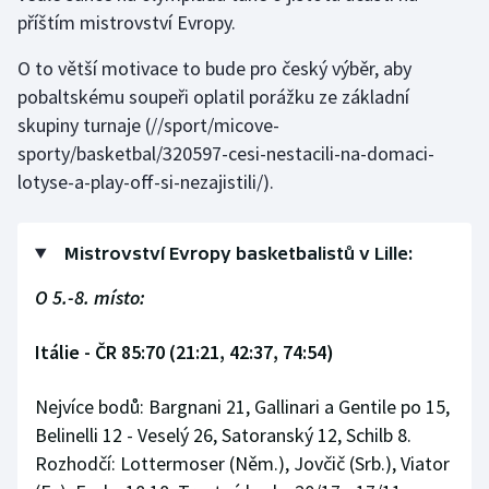
příštím mistrovství Evropy.
O to větší motivace to bude pro český výběr, aby
pobaltskému soupeři oplatil
porážku ze základní
skupiny turnaje
(//sport/micove-
sporty/basketbal/320597-cesi-nestacili-na-domaci-
lotyse-a-play-off-si-nezajistili/).
Mistrovství Evropy basketbalistů v Lille:
O 5.-8. místo:
Itálie - ČR 85:70 (21:21, 42:37, 74:54)
Nejvíce bodů: Bargnani 21, Gallinari a Gentile po 15,
Belinelli 12 - Veselý 26, Satoranský 12, Schilb 8.
Rozhodčí: Lottermoser (Něm.), Jovčič (Srb.), Viator