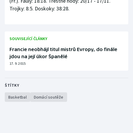
(Fr.). Fauly: 18:18. Trestné hody: 20/17 - 17/11.
Trojky: 8:5. Doskoky: 38:28.
SOUVISEJÍCÍ ČLÁNKY
Francie neobhájí titul mistrů Evropy, do finále
jdou na její úkor Španělé
17. 9. 2015
ŠTÍTKY
Basketbal
Domácí soutěže