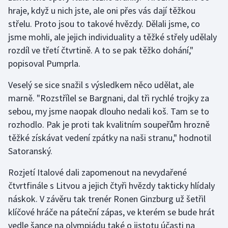
Short track
hraje, když u nich jste, ale oni přes vás dají těžkou
střelu. Proto jsou to takové hvězdy. Dělali jsme, co
Sportovní střelba
jsme mohli, ale jejich individuality a těžké střely udělaly
rozdíl ve třetí čtvrtině. A to se pak těžko dohání,"
Stolní tenis
popisoval Pumprla.
Triatlon
Veselý se sice snažil s výsledkem něco udělat, ale
marně. "Rozstřílel se Bargnani, dal tři rychlé trojky za
Veslování
sebou, my jsme naopak dlouho nedali koš. Tam se to
rozhodlo. Pak je proti tak kvalitním soupeřům hrozně
Vodní slalom
těžké získávat vedení zpátky na naši stranu," hodnotil
Satoranský.
Volejbal
Rozjetí Italové dali zapomenout na nevydařené
Ostatní
čtvrtfinále s Litvou a jejich čtyři hvězdy takticky hlídaly
náskok. V závěru tak trenér Ronen Ginzburg už šetřil
klíčové hráče na páteční zápas, ve kterém se bude hrát
vedle šance na olympiádu také o jistotu účasti na