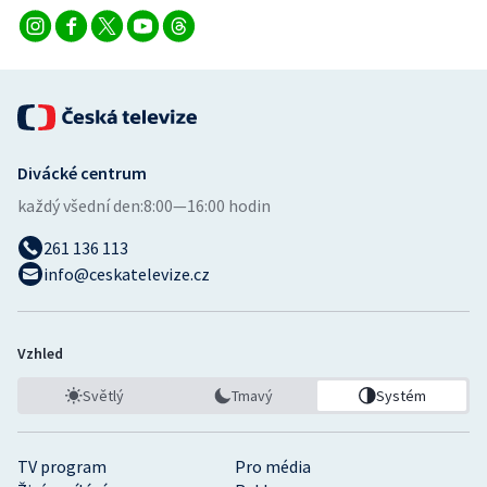
Divácké centrum
každý všední den:
8:00—16:00 hodin
261 136 113
info@ceskatelevize.cz
Vzhled
Světlý
Tmavý
Systém
TV program
Pro média