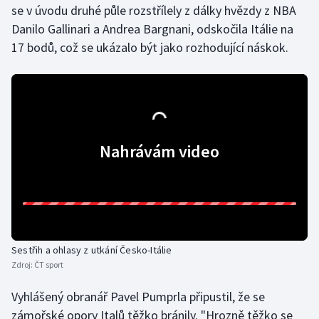
se v úvodu druhé půle rozstřílely z dálky hvězdy z NBA
Moderní pětiboj
Danilo Gallinari a Andrea Bargnani, odskočila Itálie na
17 bodů, což se ukázalo být jako rozhodující náskok.
Motorsport
Olympijské hry
Parasport
Nahrávám video
Plavání
Plážový volejbal
Ragby
Sestřih a ohlasy z utkání Česko-Itálie
Rychlobruslení
Zdroj:
ČT sport
Rychlostní kanoistika
Vyhlášený obranář Pavel Pumprla připustil, že se
zámořské opory Italů těžko bránily. "Hrozně těžko se