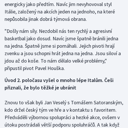
energicky jako předtím. Navíc jim nevyhovoval styl
Itálie, založený na akcích jeden na jednoho, na které
Futsal
nepůsobila jinak dobrá týmová obrana.
Golf
"Došly nám síly. Nezdobil nás ten rychlý a agresivní
basketbal jako dosud. Navíc jsme špatně bránili jedna
Gymnastika
na jedna. Špatně jsme si pomáhali. Jejich pivoti hrají
zvenku a jsou schopni hrát jedna na jedna. Jsou siloví a
Házená
jdou až do koše. To nám dělalo velké problémy,"
připustil pivot Pavel Houška.
Jezdectví
Úvod 2. poločasu vyšel o mnoho lépe Italům. Češi
Judo
přiznali, že bylo těžké je ubránit
Krasobruslení
Znovu to však byli Jan Veselý s Tomášem Satoranským,
Lezení
kdo držel český tým ve hře a v kontaktu s favoritem.
Předváděli výbornou spolupráci a hezké akce, ovšem v
Lyže a snowboard
útoku postrádali větší podporu spoluhráčů. A tak když