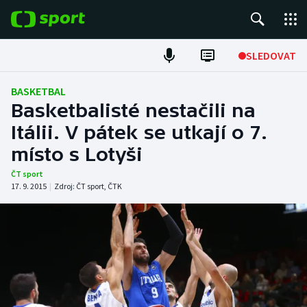
POPULÁRNÍ
SLEDOVAT
ME v atletice
BASKETBAL
Basketbalisté nestačili na
ME v plavání
Itálii. V pátek se utkají o 7.
místo s Lotyši
Fotbal
ČT sport
Hokej
17. 9. 2015
|
Zdroj:
ČT sport
,
ČTK
Tenis
DALŠÍ SPORTY
Americký fotbal
NEPŘEHLÉDNĚTE