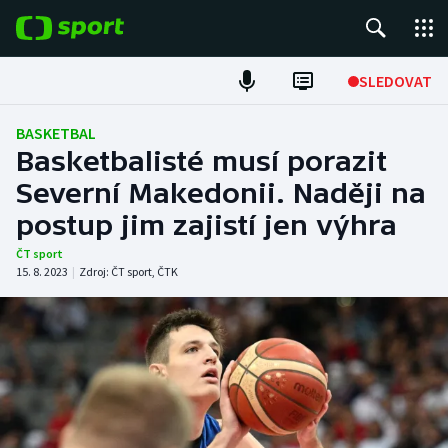
POPULÁRNÍ
SLEDOVAT
Fotbal
BASKETBAL
Basketbalisté musí porazit
Hokej
Severní Makedonii. Naději na
postup jim zajistí jen výhra
Tenis
ČT sport
Atletika
15. 8. 2023
|
Zdroj:
ČT sport
,
ČTK
Cyklistika
DALŠÍ SPORTY
Americký fotbal
NEPŘEHLÉDNĚTE