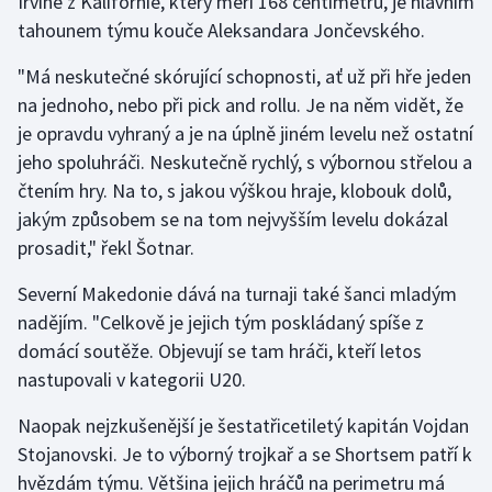
Irvine z Kalifornie, který měří 168 centimetrů, je hlavním
tahounem týmu kouče Aleksandara Jončevského.
"Má neskutečné skórující schopnosti, ať už při hře jeden
na jednoho, nebo při pick and rollu. Je na něm vidět, že
je opravdu vyhraný a je na úplně jiném levelu než ostatní
jeho spoluhráči. Neskutečně rychlý, s výbornou střelou a
čtením hry. Na to, s jakou výškou hraje, klobouk dolů,
jakým způsobem se na tom nejvyšším levelu dokázal
prosadit," řekl Šotnar.
Severní Makedonie dává na turnaji také šanci mladým
nadějím. "Celkově je jejich tým poskládaný spíše z
domácí soutěže. Objevují se tam hráči, kteří letos
nastupovali v kategorii U20.
Naopak nejzkušenější je šestatřicetiletý kapitán Vojdan
Stojanovski. Je to výborný trojkař a se Shortsem patří k
hvězdám týmu. Většina jejich hráčů na perimetru má