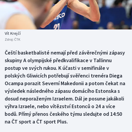
Baseball a softbal
Soutěže
Basketbal
Historické návraty
Biatlon
Aplikace ČT sport
Vít Krejčí
Zdroj:
ČTK
Boby a skeleton
AZ kvíz
Čeští basketbalisté nemají před závěrečnými zápasy
skupiny A olympijské předkvalifikace v Tallinnu
Box
postup ve svých rukou. K účasti v semifinále v
Curling
polských Gliwicích potřebují svěřenci trenéra Diega
Ocampa porazit Severní Makedonii a potom čekat na
Dostihy
výsledek následného zápasu domácího Estonska s
dosud neporaženým Izraelem. Dál je posune jakákoli
Florbal
výhra Izraele, nebo vítězství Estonců o 24 a více
bodů. Přímý přenos českého týmu sledujte od 14:50
Futsal
na ČT sport a ČT sport Plus.
Golf