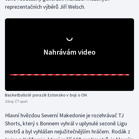
reprezentačních výběrů Jiří Welsch.
Nahrávám video
Basketbalisté porazili Estonsko v boji o OH
Zdroj:
ČT sport
Hlavní hvězdou Severní Makedonie je rozehrávač TJ
Shorts, který s Bonnem vyhrál v uplynulé sezoně Ligu
mistrů a byl vyhlášen nejužitečnějším hráčem. Rodák z