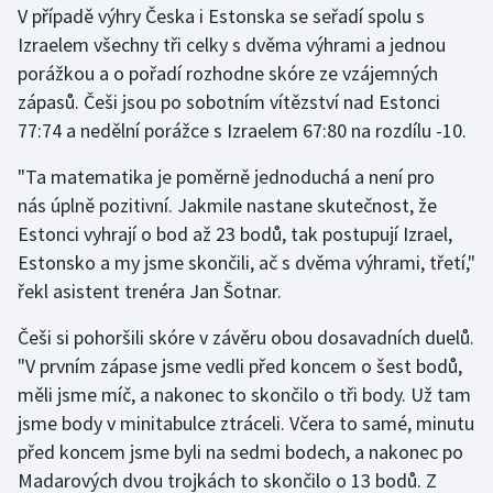
V případě výhry Česka i Estonska se seřadí spolu s
Izraelem všechny tři celky s dvěma výhrami a jednou
Gymnastika
porážkou a o pořadí rozhodne skóre ze vzájemných
zápasů. Češi jsou po sobotním vítězství nad Estonci
Házená
77:74 a nedělní porážce s Izraelem 67:80 na rozdílu -10.
Jezdectví
"Ta matematika je poměrně jednoduchá a není pro
nás úplně pozitivní. Jakmile nastane skutečnost, že
Judo
Estonci vyhrají o bod až 23 bodů, tak postupují Izrael,
Estonsko a my jsme skončili, ač s dvěma výhrami, třetí,"
Krasobruslení
řekl asistent trenéra Jan Šotnar.
Lezení
Češi si pohoršili skóre v závěru obou dosavadních duelů.
"V prvním zápase jsme vedli před koncem o šest bodů,
Lyže a snowboard
měli jsme míč, a nakonec to skončilo o tři body. Už tam
Moderní pětiboj
jsme body v minitabulce ztráceli. Včera to samé, minutu
před koncem jsme byli na sedmi bodech, a nakonec po
Motorsport
Madarových dvou trojkách to skončilo o 13 bodů. Z