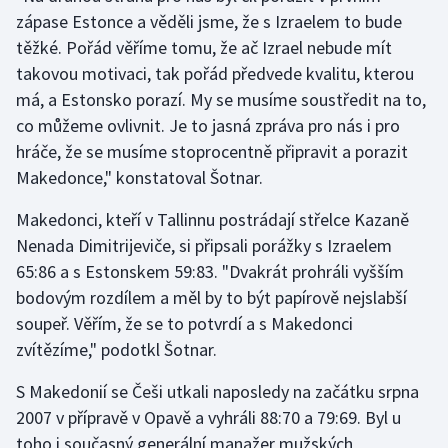
Stolní tenis
zápase Estonce a věděli jsme, že s Izraelem to bude
těžké. Pořád věříme tomu, že ač Izrael nebude mít
Triatlon
takovou motivaci, tak pořád předvede kvalitu, kterou
má, a Estonsko porazí. My se musíme soustředit na to,
Veslování
co můžeme ovlivnit. Je to jasná zpráva pro nás i pro
hráče, že se musíme stoprocentně připravit a porazit
Vodní slalom
Makedonce," konstatoval Šotnar.
Volejbal
Makedonci, kteří v Tallinnu postrádají střelce Kazaně
Nenada Dimitrijeviče, si připsali porážky s Izraelem
Ostatní
65:86 a s Estonskem 59:83. "Dvakrát prohráli vyšším
bodovým rozdílem a měl by to být papírově nejslabší
soupeř. Věřím, že se to potvrdí a s Makedonci
zvítězíme," podotkl Šotnar.
S Makedonií se Češi utkali naposledy na začátku srpna
2007 v přípravě v Opavě a vyhráli 88:70 a 79:69. Byl u
toho i současný generální manažer mužských