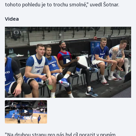
tohoto pohledu je to trochu smolné," uvedl Šotnar.
Olympijské hry
Videa
Parasport
Plavání
Plážový volejbal
Ragby
Rychlobruslení
Rychlostní kanoistika
Short track
Sportovní střelba
"Na druhou stranu pro nás byl cíl porazit v prvním