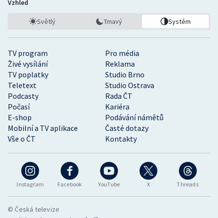
Vzhled
Světlý
Tmavý
Systém
TV program
Pro média
Živé vysílání
Reklama
TV poplatky
Studio Brno
Teletext
Studio Ostrava
Podcasty
Rada ČT
Počasí
Kariéra
E-shop
Podávání námětů
Mobilní a TV aplikace
Časté dotazy
Vše o ČT
Kontakty
Instagram
Facebook
YouTube
X
Threads
© Česká televize